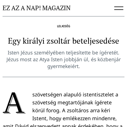
Skip
EZ AZ A NAP! MAGAZIN
to
content
LELKISÉG
Egy királyi zsoltár beteljesedése
Isten Jézus személyében teljesítette be ígéretét.
Jézus most az Atya Isten jobbján ül, és közbenjár
gyermekeiért.
A
szövetségen alapuló istentisztelet a
szövetség megtartójának ígérete
körül forog. A zsoltáros arra kéri
Istent, hogy emlékezzen mindenre,
amit Dávid elszenvedett annak érdekében, hogy a