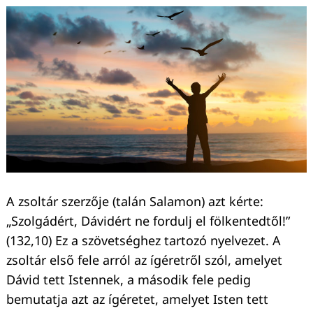
A zsoltár szerzője (talán Salamon) azt kérte:
„Szolgádért, Dávidért ne fordulj el fölkentedtől!”
(132,10) Ez a szövetséghez tartozó nyelvezet. A
zsoltár első fele arról az ígéretről szól, amelyet
Dávid tett Istennek, a második fele pedig
bemutatja azt az ígéretet, amelyet Isten tett