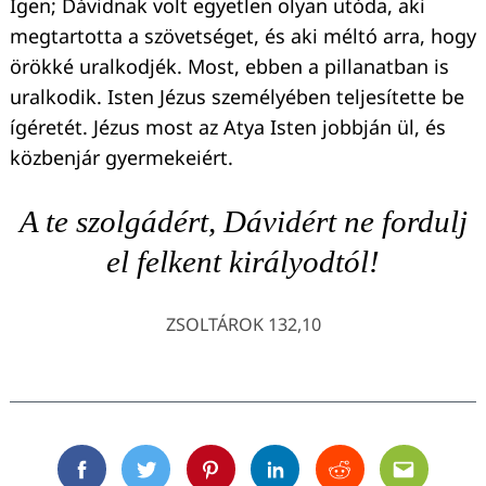
Igen; Dávidnak volt egyetlen olyan utóda, aki
megtartotta a szövetséget, és aki méltó arra, hogy
örökké uralkodjék. Most, ebben a pillanatban is
uralkodik. Isten Jézus személyében teljesítette be
ígéretét. Jézus most az Atya Isten jobbján ül, és
közbenjár gyermekeiért.
A te szolgádért, Dávidért ne fordulj
el felkent királyodtól!
ZSOLTÁROK 132,10
Facebook
Twitter
Pinterest
Linkedin
Reddit
Email