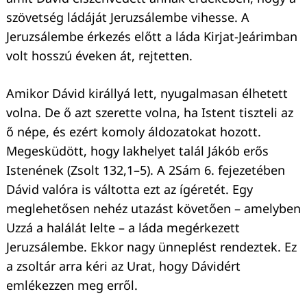
szövetség ládáját Jeruzsálembe vihesse. A
Jeruzsálembe érkezés előtt a láda Kirjat-Jeárimban
volt hosszú éveken át, rejtetten.
Amikor Dávid királlyá lett, nyugalmasan élhetett
volna. De ő azt szerette volna, ha Istent tiszteli az
ő népe, és ezért komoly áldozatokat hozott.
Megesküdött, hogy lakhelyet talál Jákób erős
Istenének (Zsolt 132,1–5). A 2Sám 6. fejezetében
Dávid valóra is váltotta ezt az ígéretét. Egy
meglehetősen nehéz utazást követően – amelyben
Uzzá a halálát lelte – a láda megérkezett
Jeruzsálembe. Ekkor nagy ünneplést rendeztek. Ez
a zsoltár arra kéri az Urat, hogy Dávidért
emlékezzen meg erről.