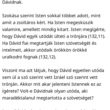
Dávidnak.
Keresés:
Szokása szerint Isten sokkal többet adott, mint
amit a zsoltáros kért. Ha Isten megesküszik
valamire, amellett mindig kitart. Isten megígérte,
hogy Dávid egyik utódát ülteti a trónjára (132,11).
Ha Dávid fiai megtartják Isten szövetségét és
intelmeit, akkor utódaik örökkön örökké
uralkodni fognak (132,12).
Viszont ma azt látjuk, hogy Dávid egyetlen utóda
sem ül a szó szerint vett Izráel szó szerint vett
trónján. Akkor mit akar jelenteni Istennek ez az
ígérete? Volt-e Dávidnak olyan utóda, aki
maradéktalanul megtartotta a szövetséget?