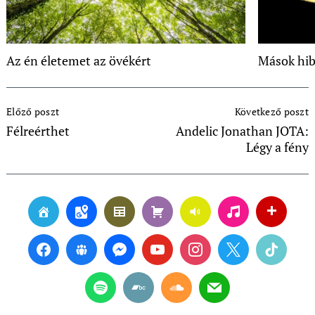
Az én életemet az övékért
Mások hib
Post
Előző poszt
Következő poszt
Navigation
Félreérthet
Andelic Jonathan JOTA:
Légy a fény