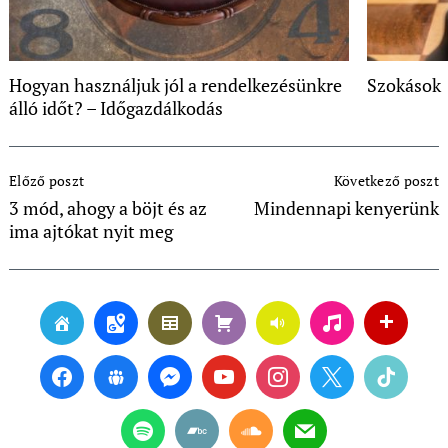
Hogyan használjuk jól a rendelkezésünkre
Szokások
álló időt? – Időgazdálkodás
Post
Előző poszt
Következő poszt
Navigation
3 mód, ahogy a böjt és az
Mindennapi kenyerünk
ima ajtókat nyit meg