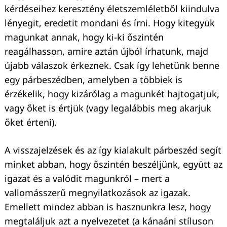
kérdéseihez keresztény életszemléletből kiindulva
lényegit, eredetit mondani és írni. Hogy kitegyük
magunkat annak, hogy ki-ki őszintén
reagálhasson, amire aztán újból írhatunk, majd
újabb válaszok érkeznek. Csak így lehetünk benne
Keresés:
egy párbeszédben, amelyben a többiek is
érzékelik, hogy kizárólag a magunkét hajtogatjuk,
vagy őket is értjük (vagy legalábbis meg akarjuk
őket érteni).
A visszajelzések és az így kialakult párbeszéd segít
minket abban, hogy őszintén beszéljünk, együtt az
igazat és a valódit magunkról – mert a
vallomásszerű megnyilatkozások az igazak.
Emellett mindez abban is hasznunkra lesz, hogy
megtaláljuk azt a nyelvezetet (a kánaáni stíluson