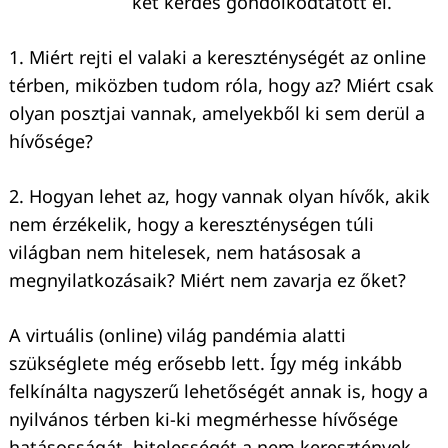
két kérdés gondolkodtatott el.
1. Miért rejti el valaki a kereszténységét az online
térben, miközben tudom róla, hogy az? Miért csak
olyan posztjai vannak, amelyekből ki sem derül a
hívősége?
2. Hogyan lehet az, hogy vannak olyan hívők, akik
nem érzékelik, hogy a kereszténységen túli
világban nem hitelesek, nem hatásosak a
megnyilatkozásaik? Miért nem zavarja ez őket?
A virtuális (online) világ pandémia alatti
szükséglete még erősebb lett. Így még inkább
felkínálta nagyszerű lehetőségét annak is, hogy a
nyilvános térben ki-ki megmérhesse hívősége
hatásosságát, hitelességét a nem keresztények