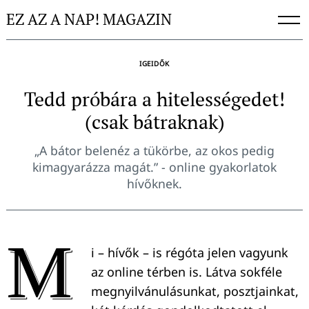
Skip
EZ AZ A NAP! MAGAZIN
to
content
IGEIDŐK
Tedd próbára a hitelességedet!
(csak bátraknak)
„A bátor belenéz a tükörbe, az okos pedig
kimagyarázza magát.” - online gyakorlatok
hívőknek.
M
i – hívők – is régóta jelen vagyunk
az online térben is. Látva sokféle
megnyilvánulásunkat, posztjainkat,