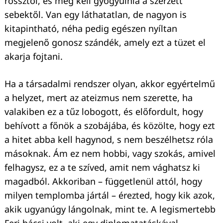
rossztól, és meg kell gyógyulnia a szerzett
sebektől. Van egy láthatatlan, de nagyon is
kitapintható, néha pedig egészen nyíltan
megjelenő gonosz szándék, amely ezt a tüzet el
akarja fojtani.
Ha a társadalmi rendszer olyan, akkor egyértelmű
a helyzet, mert az ateizmus nem szerette, ha
valakiben ez a tűz lobogott, és előfordult, hogy
behívott a főnök a szobájába, és közölte, hogy ezt
a hitet abba kell hagynod, s nem beszélhetsz róla
másoknak. Ám ez nem hobbi, vagy szokás, amivel
felhagysz, ez a te szíved, amit nem vághatsz ki
magadból. Akkoriban – függetlenül attól, hogy
milyen templomba jártál – érezted, hogy kik azok,
akik ugyanúgy lángolnak, mint te. A legismertebb