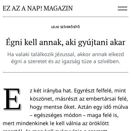
Skip
EZ AZ A NAP! MAGAZIN
to
content
LELKI SZÍVERŐSÍTŐ
Égni kell annak, aki gyújtani akar
Ha valaki találkozik Jézussal, akkor annak elkezd
égni a szeretet és az igazság tüze a szívében.
E
z két irányba hat. Egyrészt felfelé, mint
köszönet, másrészt az embertársai felé,
hogy mentse őket. Aztán egy idő múlva
– egészséges módon – maga felé is,
mert mindenkinek le kell válnia az öröklött