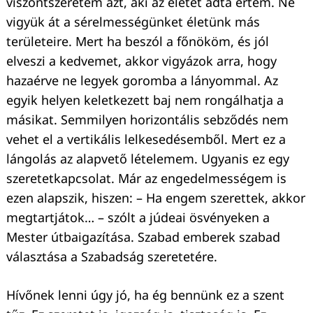
viszontszeretem azt, aki az életét adta értem. Ne
vigyük át a sérelmességünket életünk más
területeire. Mert ha beszól a főnököm, és jól
elveszi a kedvemet, akkor vigyázok arra, hogy
hazaérve ne legyek goromba a lányommal. Az
egyik helyen keletkezett baj nem rongálhatja a
másikat. Semmilyen horizontális sebződés nem
vehet el a vertikális lelkesedésemből. Mert ez a
lángolás az alapvető lételemem. Ugyanis ez egy
szeretetkapcsolat. Már az engedelmességem is
ezen alapszik, hiszen: – Ha engem szerettek, akkor
megtartjátok… – szólt a júdeai ösvényeken a
Mester útbaigazítása. Szabad emberek szabad
választása a Szabadság szeretetére.
Hívőnek lenni úgy jó, ha ég bennünk ez a szent