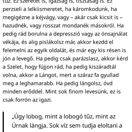
tűz. Ez szeretet is, igazság is, tisztaság is. Ez
perzseli a lelkiismeretet, ha káromkodunk, ha
megigézne a kéjvágy, vagy – akár csak kicsit is –
hazudnék, vagy rosszat mondanék másokról. Ha
pedig rád borulna a depresszió vagy az önsajnálat
vékája, és alig pislákolsz már, akkor kezdd el
felemelni az egyik oldalát, és már egy kis résen is
jön a levegő. Ha pedig csak parázslasz, akkor kérd
a Szelet, hogy fújjon rád, ha pedig kiszáradtál
volna, akkor a Lángot, mert a száraz fa gyullad
meg a leghamarabb. Ha pedig lángolsz, óvd
minden erőddel. Mint sok finom levesünk, ez is
csak forrón az igazi.
„Úgy lobog, mint a lobogó tűz, mint az
Úrnak lángja. Sok víz sem tudja eloltani a