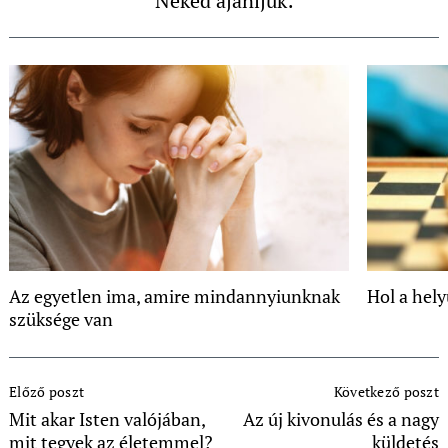
Neked ajánljuk:
Az egyetlen ima, amire mindannyiunknak
Hol a hel
szüksége van
Post
Előző poszt
Következő poszt
Navigation
Mit akar Isten valójában,
Az új kivonulás és a nagy
mit tegyek az életemmel?
küldetés