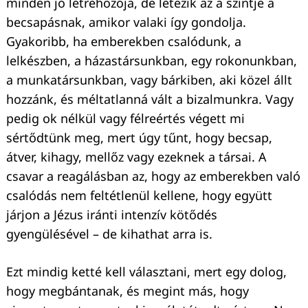
minden jó létrehozója, de létezik az a szintje a
becsapásnak, amikor valaki így gondolja.
Keresés:
Gyakoribb, ha emberekben csalódunk, a
lelkészben, a házastársunkban, egy rokonunkban,
a munkatársunkban, vagy bárkiben, aki közel állt
hozzánk, és méltatlanná vált a bizalmunkra. Vagy
pedig ok nélkül vagy félreértés végett mi
sértődtünk meg, mert úgy tűnt, hogy becsap,
átver, kihagy, mellőz vagy ezeknek a társai. A
csavar a reagálásban az, hogy az emberekben való
csalódás nem feltétlenül kellene, hogy együtt
járjon a Jézus iránti intenzív kötődés
gyengülésével – de kihathat arra is.
Ezt mindig ketté kell választani, mert egy dolog,
hogy megbántanak, és megint más, hogy