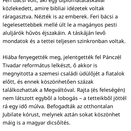
Feri bácsi volt, aki egy diplomatatáskával
közlekedett, amire bibliai idézetek voltak
ráragasztva. Nézték is az emberek. Feri bácsi a
legelesettebbek mellé ült le a magányos pesti
aluljárók hűvös éjszakáin. A táskáján levő
mondatok és a tettei teljesen szinkronban voltak.
Hiába fenyegették meg, jelentgették fel Pánczél
Tivadar református lelkészt, ő akkor is
megnyitotta a szemesi családi üdülőjét a fiatalok
előtt, és ennek köszönhetően százak
találkozhattak a Megváltóval. Rajta (és feleségén)
nem látszott egyből a lobogás – a tetteikből jöttél
rá egy idő múlva. Befogadták az otthontalan
Jubilate kórust, melynek aztán sokat köszönhet
máig is a magyar dicsőítés.