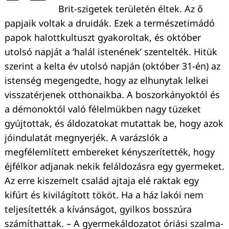
Brit-szigetek területén éltek. Az ő
papjaik voltak a druidák. Ezek a természetimádó
papok halottkultuszt gyakoroltak, és október
utolsó napját a ’halál istenének’ szentelték. Hitük
szerint a kelta év utolsó napján (október 31-én) az
istenség megengedte, hogy az elhunytak lelkei
visszatérjenek otthonaikba. A boszorkányoktól és
a démonoktól való félelmükben nagy tüzeket
gyújtottak, és áldozatokat mutattak be, hogy azok
jóindulatát megnyerjék. A varázslók a
megfélemlített embereket kényszerítették, hogy
éjfélkor adjanak nekik feláldozásra egy gyermeket.
Az erre kiszemelt család ajtaja elé raktak egy
kifúrt és kivilágított tököt. Ha a ház lakói nem
teljesítették a kívánságot, gyilkos bosszúra
számíthattak. – A gyermekáldozatot óriási szalma-