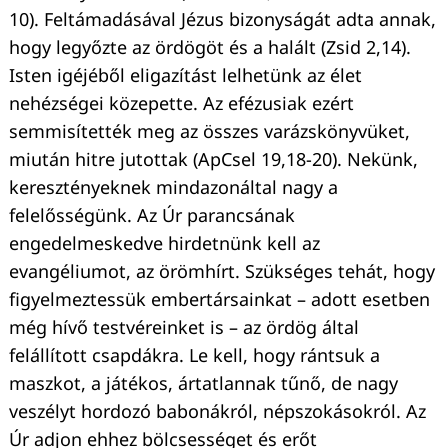
10). Feltámadásával Jézus bizonyságát adta annak,
hogy legyőzte az ördögöt és a halált (Zsid 2,14).
Isten igéjéből eligazítást lelhetünk az élet
nehézségei közepette. Az efézusiak ezért
semmisítették meg az összes varázskönyvüket,
miután hitre jutottak (ApCsel 19,18-20). Nekünk,
keresztényeknek mindazonáltal nagy a
felelősségünk. Az Úr parancsának
engedelmeskedve hirdetnünk kell az
evangéliumot, az örömhírt. Szükséges tehát, hogy
figyelmeztessük embertársainkat – adott esetben
még hívő testvéreinket is – az ördög által
felállított csapdákra. Le kell, hogy rántsuk a
maszkot, a játékos, ártatlannak tűnő, de nagy
veszélyt hordozó babonákról, népszokásokról. Az
Úr adjon ehhez bölcsességet és erőt