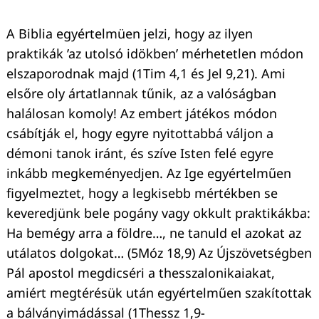
A Biblia egyértelmüen jelzi, hogy az ilyen
praktikák ’az utolsó idökben’ mérhetetlen módon
elszaporodnak majd (1Tim 4,1 és Jel 9,21). Ami
elsőre oly ártatlannak tűnik, az a valóságban
halálosan komoly! Az embert játékos módon
csábítják el, hogy egyre nyitottabbá váljon a
démoni tanok iránt, és szíve Isten felé egyre
inkább megkeményedjen. Az Ige egyértelműen
figyelmeztet, hogy a legkisebb mértékben se
keveredjünk bele pogány vagy okkult praktikákba:
Ha bemégy arra a földre…, ne tanuld el azokat az
utálatos dolgokat… (5Móz 18,9) Az Újszövetségben
Pál apostol megdicséri a thesszalonikaiakat,
amiért megtérésük után egyértelműen szakítottak
a bálványimádással (1Thessz 1,9-