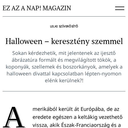
Skip
EZ AZ A NAP! MAGAZIN
to
content
LELKI SZÍVERŐSÍTŐ
Halloween – keresztény szemmel
Sokan kérdezhetik, mit jelentenek az ijesztő
ábrázatúra formált és megvilágított tökök, a
koponyák, szellemek és boszorkányok, amelyek a
halloween divattal kapcsolatban lépten-nyomon
elénk kerülnek?!
A
merikából került át Európába, de az
eredete egészen a keltákig vezethető
vissza, akik Észak-Franciaország és a