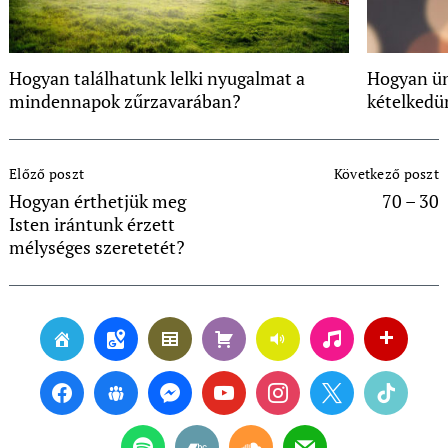
Hogyan találhatunk lelki nyugalmat a
Hogyan ün
mindennapok zűrzavarában?
kételkedü
Post
Előző poszt
Következő poszt
Navigation
Hogyan érthetjük meg
70 – 30
Isten irántunk érzett
mélységes szeretetét?