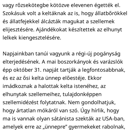
vagy rőzsekötegbe kötözve elevenen égették el.
Szokásuk volt a keltáknak az is, hogy állatbőrökkel
és állatfejekkel álcázták magukat a szellemek
elijesztésére. Ajándékokat készítettek az elhunyt
lelkek kiengesztelésére.
Napjainkban tanúi vagyunk a régi-új pogányság
elterjedésének. A mai boszorkányok és varázslók
épp október 31. napját tartják a legfontosabbnak,
és ez az ősi kelta ünnep előestéje. Ekkor
imádkoznak a halottak kelta istenéhez, az
elhunytak szellemeihez, tulajdonképpen
szellemidézést folytatnak. Nem gondolhatjuk,
hogy ártatlan mókáról van szó. Úgy hírlik, hogy
ma is vannak olyan sátánista szekták az USA-ban,
amelyek erre az „ünnepre” gyermekeket rabolnak,