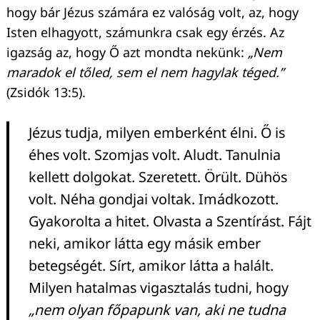
hogy bár Jézus számára ez valóság volt, az, hogy
Isten elhagyott, számunkra csak egy érzés. Az
igazság az, hogy Ő azt mondta nekünk:
„Nem
maradok el tőled, sem el nem hagylak téged.”
(Zsidók 13:5).
Jézus tudja, milyen emberként élni. Ő is
éhes volt. Szomjas volt. Aludt. Tanulnia
kellett dolgokat. Szeretett. Örült. Dühös
volt. Néha gondjai voltak. Imádkozott.
Gyakorolta a hitet. Olvasta a Szentírást. Fájt
neki, amikor látta egy másik ember
betegségét. Sírt, amikor látta a halált.
Milyen hatalmas vigasztalás tudni, hogy
„nem olyan főpapunk van, aki ne tudna