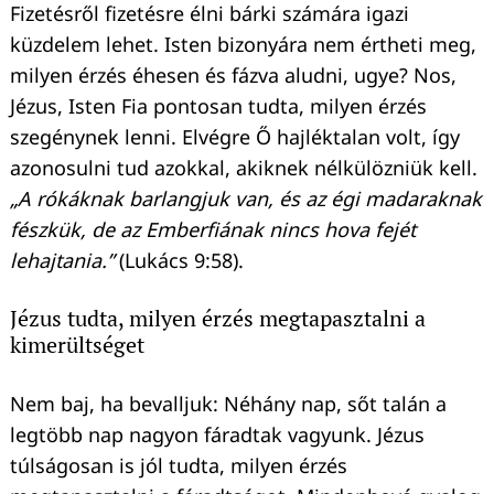
Fizetésről fizetésre élni bárki számára igazi
küzdelem lehet. Isten bizonyára nem értheti meg,
milyen érzés éhesen és fázva aludni, ugye? Nos,
Jézus, Isten Fia pontosan tudta, milyen érzés
szegénynek lenni. Elvégre Ő hajléktalan volt, így
azonosulni tud azokkal, akiknek nélkülözniük kell.
„A rókáknak barlangjuk van, és az égi madaraknak
fészkük, de az Emberfiának nincs hova fejét
lehajtania.”
(Lukács 9:58).
Jézus tudta, milyen érzés megtapasztalni a
kimerültséget
Nem baj, ha bevalljuk: Néhány nap, sőt talán a
legtöbb nap nagyon fáradtak vagyunk. Jézus
túlságosan is jól tudta, milyen érzés