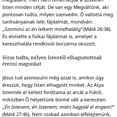
Isten minden célját. De van egy Megváltónk, aki
pontosan tudta, milyen szenvedni. Ő vallotta meg
tanítványainak lelki fájdalmát, mondván:
„Szomorú az én lelkem mindhalálig”
(Máté 26:38).
És elviselte a fizikai fájdalmat is, amelyet a
kereszthalála rendkívüli borzalma okozott.
Jézus tudta, milyen Istentől elhagyatottnak
érezni magunkat
Jézus tud azonosulni még azzal is, amikor úgy
érezzük, hogy Isten elhagyott minket. Az Atya
Istennek el kellett fordítania az arcát a Fiától,
miközben Ő helyettünk bűnné vált a kereszten.
„Én Istenem, én Istenem, miért hagytál el engem?”
(Máté 27:46). Nem szabad azonban elfelejtenünk,