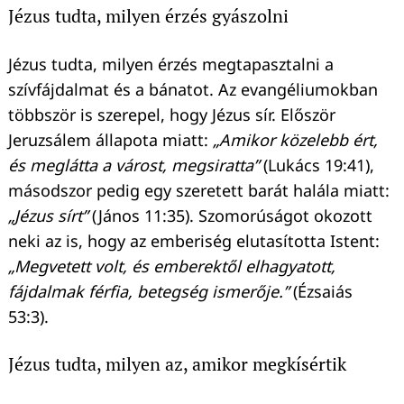
Keresés:
Jézus tudta, milyen érzés gyászolni
Jézus tudta, milyen érzés megtapasztalni a
szívfájdalmat és a bánatot. Az evangéliumokban
többször is szerepel, hogy Jézus sír. Először
Jeruzsálem állapota miatt:
„Amikor közelebb ért,
és meglátta a várost, megsiratta”
(Lukács 19:41),
másodszor pedig egy szeretett barát halála miatt:
„Jézus sírt”
(János 11:35). Szomorúságot okozott
neki az is, hogy az emberiség elutasította Istent:
„Megvetett volt, és emberektől elhagyatott,
fájdalmak férfia, betegség ismerője.”
(Ézsaiás
53:3).
Jézus tudta, milyen az, amikor megkísértik