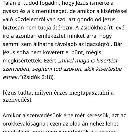
Talán el tudod fogadni, hogy Jézus ismerte a
gyászt és a kimerültséget, de amikor a kísértéssel
való küzdelemről van szó, azt gondolod Jézus
biztosan nem tudja átérezni. A Zsidókhoz írt levél
írója azonban emlékeztet minket arra, hogy
semmi sem állhatna távolabb az igazságtól. Bár
Jézus soha nem követett el bűnt, mégis
megkísértették. Ezért
„mivel maga is kísértést
szenvedett, segíteni tud azokon, akik kísértésbe
esnek.”
(Zsidók 2:18).
Jézus tudta, milyen érzés megtapasztalni a
szenvedést
Amikor a szenvedésünk értelmét keressük, azt az
örökkévalóságnak ezen az oldalán nehéz lehet
megtalálni, mert nem ismerhetjük a szuverén