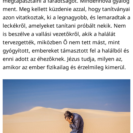
megtapasztalni a fáradtságot. Mindenhová gyalog
ment. Meg kellett küzdenie azzal, hogy tanítványai
azon vitatkoztak, ki a legnagyobb, és lemaradtak a
leckékről, amelyeket tanítani próbált nekik. Nem
is beszélve a vallási vezetőkről, akik a halálát
tervezgették, miközben Ő nem tett mást, mint
gyógyított, embereket támasztott fel a halálból és
enni adott az éhezőknek. Jézus tudja, milyen az,
amikor az ember fizikailag és érzelmileg kimerül.