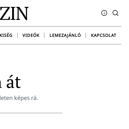
AZIN
Facebook
YouTube
Instagram
Twitter
Spotify
Messenge
KISÉG
VIDEÓK
LEMEZAJÁNLÓ
KAPCSOLAT
 át
leten képes rá.