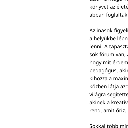
könyvet az életé
abban foglaltak
Keresés:
Az inasok figye
a helyükbe lépn
lenni. A tapaszt
sok fórum van, 
hogy mit érdeme
pedagógus, akin
kihozza a maxim
közben látja azo
világra segítet
akinek a kreatív
rend, amit őriz.
Sokkal több mi