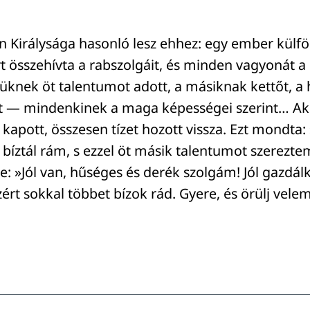
n Királysága hasonló lesz ehhez: egy ember külfö
rt összehívta a rabszolgáit, és minden vagyonát a
küknek öt talentumot adott, a másiknak kettőt, 
t — mindenkinek a maga képességei szerint… Aki
kapott, összesen tízet hozott vissza. Ezt mondta:
bíztál rám, s ezzel öt másik talentumot szerezte
: »Jól van, hűséges és derék szolgám! Jól gazdálk
zért sokkal többet bízok rád. Gyere, és örülj vele