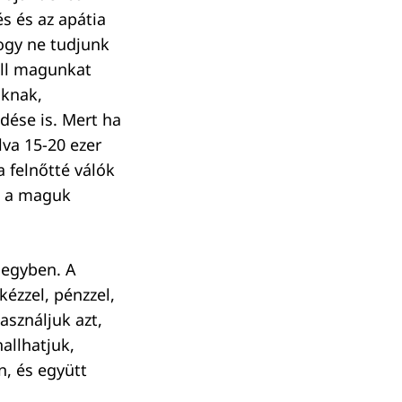
s és az apátia
ogy ne tudjunk
kell magunkat
áknak,
ődése is. Mert ha
va 15-20 ezer
a felnőtté válók
i a maguk
 egyben. A
ézzel, pénzzel,
asználjuk azt,
allhatjuk,
n, és együtt