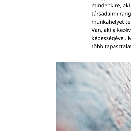
mindenkire, aki 
társadalmi rangl
munkahelyet tere
Van, aki a kezév
képességével. M
több tapasztalat