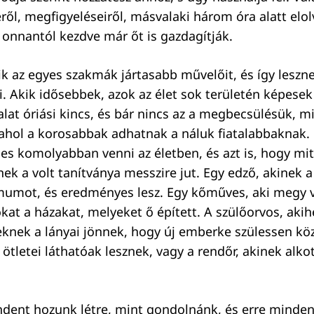
ről, megfigyeléseiről, másvalaki három óra alatt elol
 onnantól kezdve már őt is gazdagítják.
lik az egyes szakmák jártasabb művelőit, és így lesz
i. Akik idősebbek, azok az élet sok területén képese
alat óriási kincs, és bár nincs az a megbecsülésük, m
ahol a korosabbak adhatnak a náluk fiatalabbaknak. 
s komolyabban venni az életben, és azt is, hogy mi
ek a volt tanítványa messzire jut. Egy edző, akinek a
umot, és eredményes lesz. Egy kőműves, aki megy v
kat a házakat, melyeket ő épített. A szülőorvos, akih
teknek a lányai jönnek, hogy új emberke szülessen köz
 ötletei láthatóak lesznek, vagy a rendőr, akinek alk
ndent hozunk létre, mint gondolnánk, és erre minde