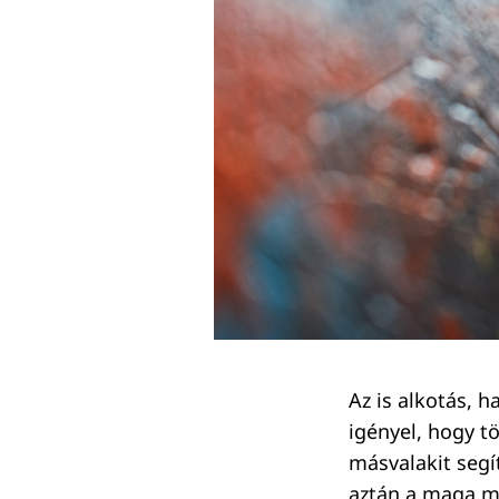
Az is alkotás, h
igényel, hogy t
másvalakit segí
aztán a maga mó