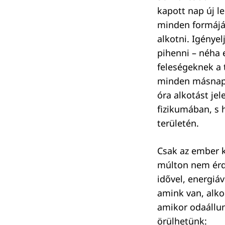
kapott nap új l
minden formájá
alkotni. Igényel
pihenni – néha 
feleségeknek a t
minden másnap i
óra alkotást jel
fizikumában, s 
területén.
Csak az ember k
múlton nem érde
idővel, energiá
amink van, alko
amikor odaállun
örülhetünk: