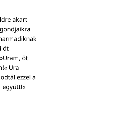
ldre akart
 gondjaikra
a harmadiknak
 öt
 »Uram, öt
m!« Ura
odtál ezzel a
m együtt!«