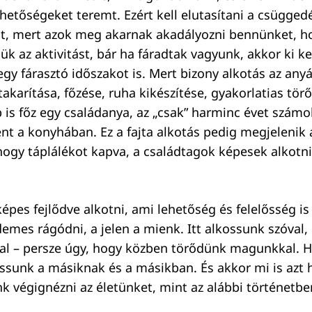
ehetőségeket teremt. Ezért kell elutasítani a csüggedé
t, mert azok meg akarnak akadályozni bennünket, h
jük az aktivitást, bár ha fáradtak vagyunk, akkor ki 
egy fárasztó időszakot is. Mert bizony alkotás az any
akarítása, főzése, ruha kikészítése, gyakorlatias tör
s főz egy családanya, az „csak” harminc évet számol
ent a konyhában. Ez a fajta alkotás pedig megjelenik 
hogy táplálékot kapva, a családtagok képesek alkotn
épes fejlődve alkotni, ami lehetőség és felelősség is
mes rágódni, a jelen a mienk. Itt alkossunk szóval, k
val – persze úgy, hogy közben törődünk magunkkal. H
ssunk a másiknak és a másikban. És akkor mi is azt h
k végignézni az életünket, mint az alábbi történetbe