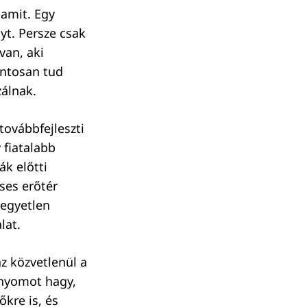
lamit. Egy
yt. Persze csak
 van, aki
ontosan tud
álnak.
továbbfejleszti
 fiatalabb
ák előtti
ses erőtér
 egyetlen
lat.
az közvetlenül a
s nyomot hagy,
őkre is, és