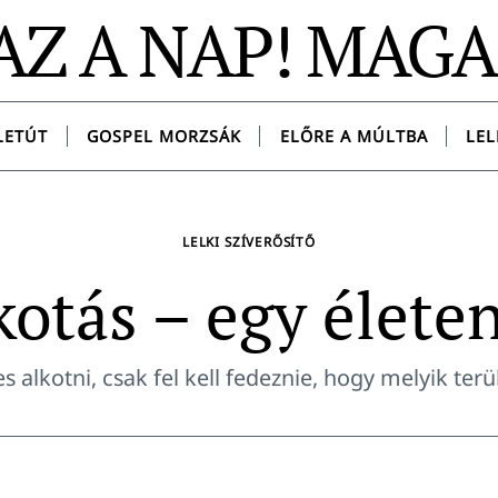
AZ A NAP! MAG
LETÚT
GOSPEL MORZSÁK
ELŐRE A MÚLTBA
LEL
LELKI SZÍVERŐSÍTŐ
kotás – egy életen
 alkotni, csak fel kell fedeznie, hogy melyik terü