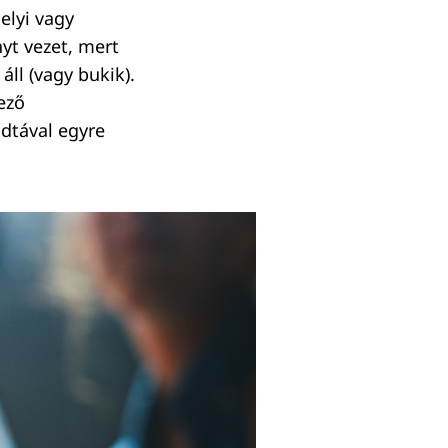
elyi vagy
nyt vezet, mert
áll (vagy bukik).
vező
adtával egyre