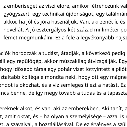
z emberiséget az viszi előre, amikor létrehozunk va
gyógyszert, egy technikai újdonságot, egy találmán
akkor, ha jól és jóra használjuk. Van, aki zenét ír, és
novellát. A jó esztergályos két század milliméter p
fémet megmunkálni. Ez a fele a legvékonyabb hajsz
ciók hordozzák a tudást, átadják, a következő pedig 
áll egy repülőgép, akkor műszakilag átvizsgálják. Egy
 hogy idősebb társa egy pohár vizet löttyintett a pilót
sztaltabb kolléga elmondta neki, hogy ott egy mágne
ondot is okozhat, és a víz semlegesíti ezt a hatást. Ez
ncs benne, de így megy tovább a tudás és a tapaszta
ereknek alkot, és van, aki az emberekben. Aki tanít, 
zt, amit oktat, és – ha olyan a személyisége – azzal i
t, a szavaival, a hozzáállásával. De ez érvényes a szül