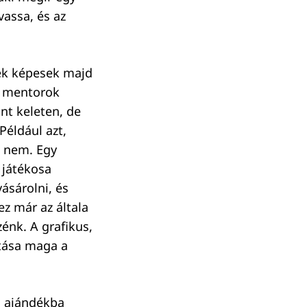
vassa, és az
nek képesek majd
k mentorok
int keleten, de
Például azt,
t nem. Egy
 játékosa
ásárolni, és
ez már az általa
énk. A grafikus,
otása maga a
n ajándékba