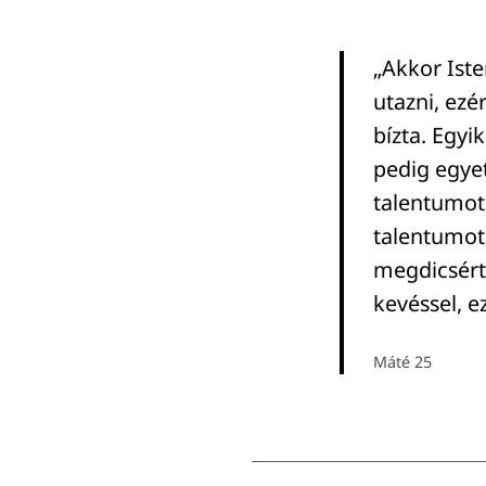
„Akkor Iste
utazni, ezé
bízta. Egyi
pedig egye
talentumot 
talentumot 
megdicsérte
kevéssel, e
Máté 25