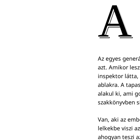
A
Az egyes generá
azt. Amikor lesz
inspektor látta,
ablakra. A tapa
alakul ki, ami g
szakkönyvben si
Van, aki az emb
lelkekbe viszi a
ahogyan teszi az