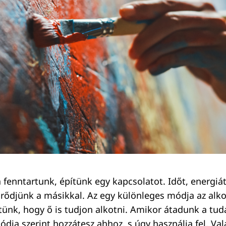
a fenntartunk, építünk egy kapcsolatot. Időt, energiát
örődjünk a másikkal. Az egy különleges módja az alk
tünk, hogy ő is tudjon alkotni. Amikor átadunk a tud
dja szerint hozzátesz ahhoz, s úgy használja fel. Val