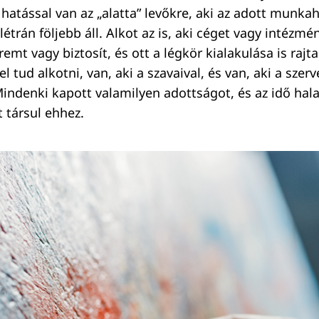
hatással van az „alatta” levőkre, aki az adott munkah
étrán följebb áll. Alkot az is, aki céget vagy intézmé
mt vagy biztosít, és ott a légkör kialakulása is rajta 
el tud alkotni, van, aki a szavaival, és van, aki a szer
indenki kapott valamilyen adottságot, és az idő hal
 társul ehhez.