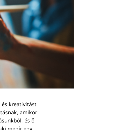
 és kreativitást
otásnak, amikor
ásunkból, és ő
aki megír egy