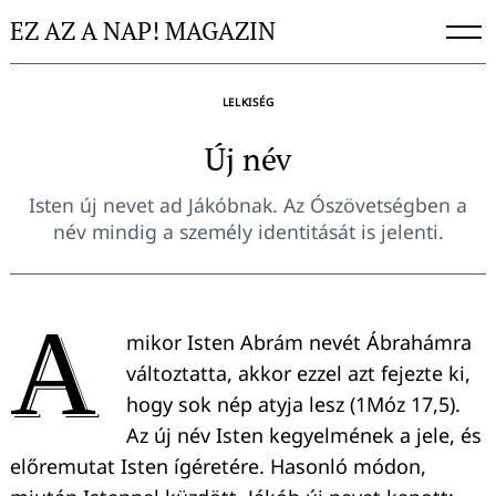
Skip
EZ AZ A NAP! MAGAZIN
to
content
LELKISÉG
Új név
Isten új nevet ad Jákóbnak. Az Ószövetségben a
név mindig a személy identitását is jelenti.
A
mikor Isten Abrám nevét Ábrahámra
változtatta, akkor ezzel azt fejezte ki,
hogy sok nép atyja lesz (1Móz 17,5).
Az új név Isten kegyelmének a jele, és
előremutat Isten ígéretére. Hasonló módon,