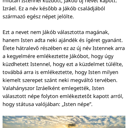
miután Istennel küzdött, Jákób új nevet kapott:
Izráel. Ez a név később a Jákób családjából
származó egész népet jelölte.
Ezt a nevet nem Jákób választotta magának,
hanem Isten adta neki ajándék és ígéret gyanánt.
Élete hátralevő részében ez az új név Istennek arra
a kegyelmére emlékeztette Jákóbot, hogy úgy
küzdhetett Istennel, hogy ezt a küzdelmet túlélte,
továbbá arra is emlékeztette, hogy Isten milyen
kiemelt szerepet szánt neki megváltó tervében.
Valahányszor Izráelként emlegették, Isten
választott népe folyton emlékeztetőt kapott arról,
hogy státusa valójában: „Isten népe”.