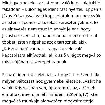
Mint gyermekek – az Istennel való kapcsolatukból
fakadóan – különleges identitást nyertek. Éppen a
Keresés:
Jézus Krisztussal való kapcsolatuk miatt nevezzük
az Isten népéhez tartozókat keresztényeknek. Ez
az elnevezés nem csupán annyit jelent, hogy
Jézushoz közel álló, hanem annál mérhetetlenül
többet. Isten népéhez azok tartoznak, akik
„Krisztusban” vannak – vagyis a vele való
kapcsolatra elhívottak, akik az ő világot megváltó
missziójában is szerepet kapnak.
Ez az új identitás jelzi azt is, hogy Isten Szentlelke
milyen változást hoz gyermekei életébe. „Azért ha
valaki Krisztusban van, új teremtés az, a régiek
elmúltak, íme, újjá lett minden.” (2Kor 5,17) Isten
megváltó munkája alapvetően megváltoztatja