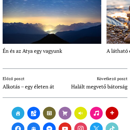
Én és az Atya egy vagyunk
A látható 
Post
Előző poszt
Következő poszt
Navigation
Alkotás – egy életen át
Halált megvető bátorság