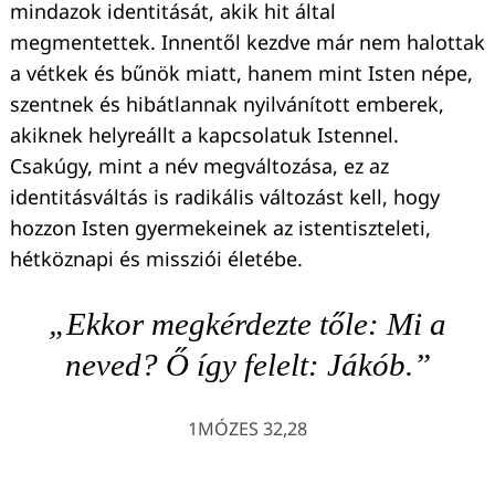
mindazok identitását, akik hit által
megmentettek. Innentől kezdve már nem halottak
a vétkek és bűnök miatt, hanem mint Isten népe,
szentnek és hibátlannak nyilvánított emberek,
akiknek helyreállt a kapcsolatuk Istennel.
Csakúgy, mint a név megváltozása, ez az
identitásváltás is radikális változást kell, hogy
hozzon Isten gyermekeinek az istentiszteleti,
hétköznapi és missziói életébe.
„Ekkor megkérdezte tőle: Mi a
neved? Ő így felelt: Jákób.”
1MÓZES 32,28