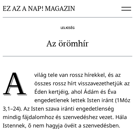
Skip
EZ AZ A NAP! MAGAZIN
to
content
LELKISÉG
Az örömhír
A
világ tele van rossz hírekkel, és az
összes rossz hírt visszavezethetjük az
Éden kertjéig, ahol Ádám és Éva
engedetlenek lettek Isten iránt (1Móz
3,1–24). Az Isten szava iránti engedetlenség
mindig fájdalomhoz és szenvedéshez vezet. Hála
Istennek, ő nem hagyja övéit a szenvedésben.