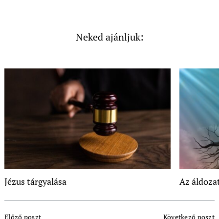
Neked ajánljuk:
Jézus tárgyalása
Az áldozat
Post
Előző poszt
Következő poszt