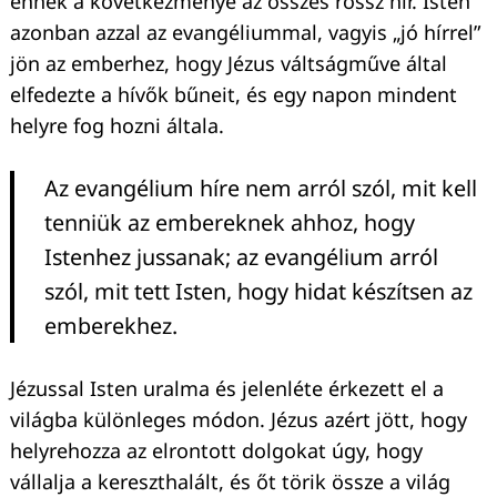
ennek a következménye az összes rossz hír. Isten
azonban azzal az evangéliummal, vagyis „jó hírrel”
jön az emberhez, hogy Jézus váltságműve által
elfedezte a hívők bűneit, és egy napon mindent
helyre fog hozni általa.
Az evangélium híre nem arról szól, mit kell
tenniük az embereknek ahhoz, hogy
Keresés:
Istenhez jussanak; az evangélium arról
szól, mit tett Isten, hogy hidat készítsen az
emberekhez.
Jézussal Isten uralma és jelenléte érkezett el a
világba különleges módon. Jézus azért jött, hogy
helyrehozza az elrontott dolgokat úgy, hogy
vállalja a kereszthalált, és őt törik össze a világ