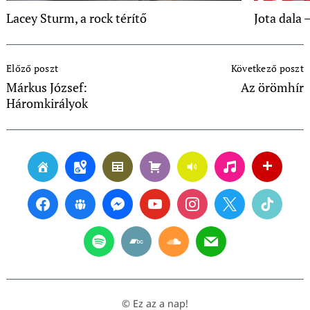
Lacey Sturm, a rock térítő
Jota dala 
Post
Előző poszt
Következő poszt
Navigation
Márkus József:
Az örömhír
Háromkirályok
© Ez az a nap!