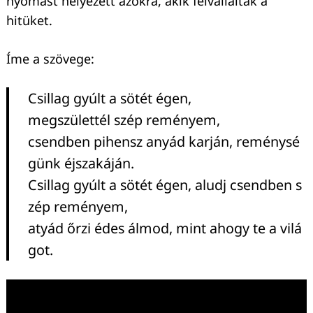
nyomást helyezett azokra, akik felvállalták a
hitüket.
Íme a szövege:
Csillag gyúlt a sötét égen,
megszülettél szép reményem,
csendben pihensz anyád karján, reménysé
günk éjszakáján.
Csillag gyúlt a sötét égen, aludj csendben s
zép reményem,
atyád őrzi édes álmod, mint ahogy te a vilá
got.