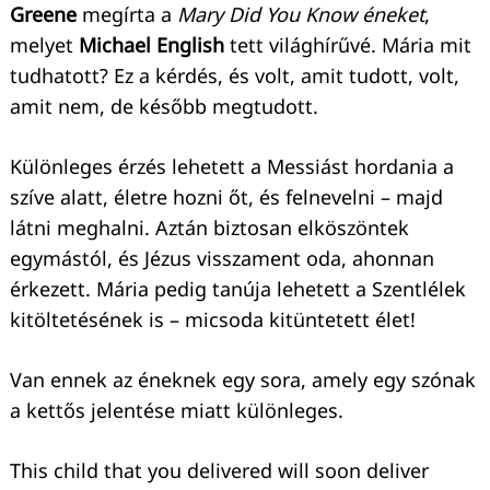
Greene
megírta a
Mary Did You Know éneket
,
melyet
Michael English
tett világhírűvé. Mária mit
tudhatott? Ez a kérdés, és volt, amit tudott, volt,
amit nem, de később megtudott.
Különleges érzés lehetett a Messiást hordania a
szíve alatt, életre hozni őt, és felnevelni – majd
Keresés:
látni meghalni. Aztán biztosan elköszöntek
egymástól, és Jézus visszament oda, ahonnan
érkezett. Mária pedig tanúja lehetett a Szentlélek
kitöltetésének is – micsoda kitüntetett élet!
Van ennek az éneknek egy sora, amely egy szónak
a kettős jelentése miatt különleges.
This child that you delivered will soon deliver