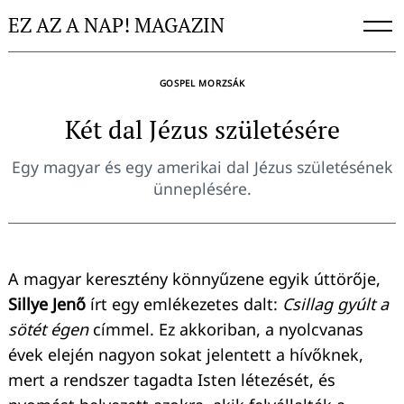
Skip
EZ AZ A NAP! MAGAZIN
to
content
GOSPEL MORZSÁK
Két dal Jézus születésére
Egy magyar és egy amerikai dal Jézus születésének
ünneplésére.
A magyar keresztény könnyűzene egyik úttörője,
Sillye Jenő
írt egy emlékezetes dalt:
Csillag gyúlt a
sötét égen
címmel. Ez akkoriban, a nyolcvanas
évek elején nagyon sokat jelentett a hívőknek,
mert a rendszer tagadta Isten létezését, és