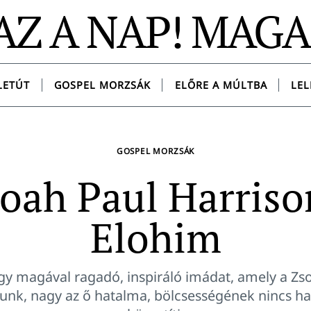
AZ A NAP! MAG
LETÚT
GOSPEL MORZSÁK
ELŐRE A MÚLTBA
LEL
GOSPEL MORZSÁK
oah Paul Harriso
Elohim
gy magával ragadó, inspiráló imádat, amely a Zso
unk, nagy az ő hatalma, bölcsességének nincs ha