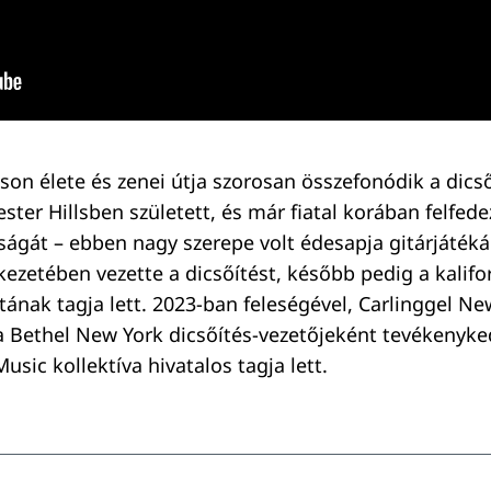
son élete és zenei útja szorosan összefonódik a dicső
ter Hillsben született, és már fiatal korában felfede
ttságát – ebben nagy szerepe volt édesapja gitárjáték
kezetében vezette a dicsőítést, később pedig a kalifo
tának tagja lett. 2023-ban feleségével, Carlinggel N
 a Bethel New York dicsőítés-vezetőjeként tevékenyke
usic kollektíva hivatalos tagja lett.