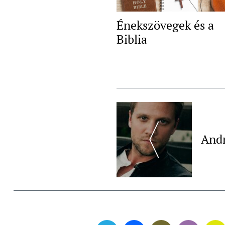
Énekszövegek és a
Biblia
Post
Navigation
And