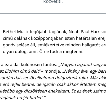
közvetíti.
Bethel Music legújabb tagjának, Noah Paul Harris
című dalának középpontjában Isten határtalan erej
gondviselése áll, emlékeztetve minden hallgatót ar
olyan dolog, amit Ő ne tudna megtenni.
a ez a dal különösen fontos:
„Nagyon izgatott vagyo
z Elohim című dalt”
– mondja.
„Néhány éve, egy bar
spontán dalszerzői alkalmon dolgoztunk rajta. Már ak
 erő rejlik benne, de igazán csak akkor értettem meg 
később egy dicsőítésen énekeltem. Ez az ének szám
ágának erejét hirdeti.”