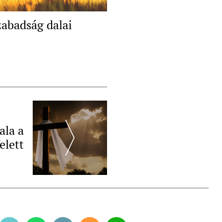
zabadság dalai
ala a
felett