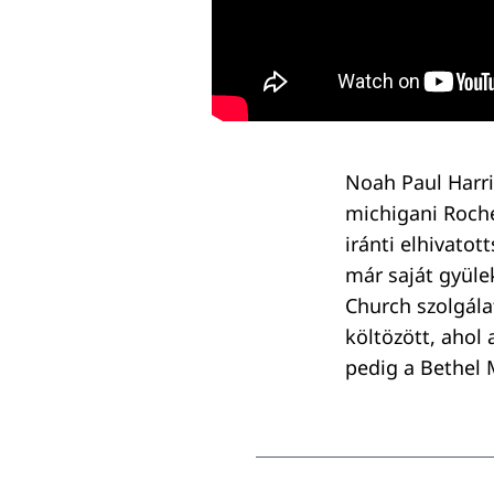
Keresés:
Noah Paul Harri
michigani Roches
iránti elhivato
már saját gyüle
Church szolgála
költözött, ahol
pedig a Bethel M