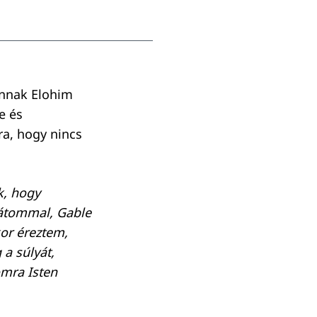
onnak Elohim
e és
ra, hogy nincs
k, hogy
átommal, Gable
kor éreztem,
a súlyát,
omra Isten