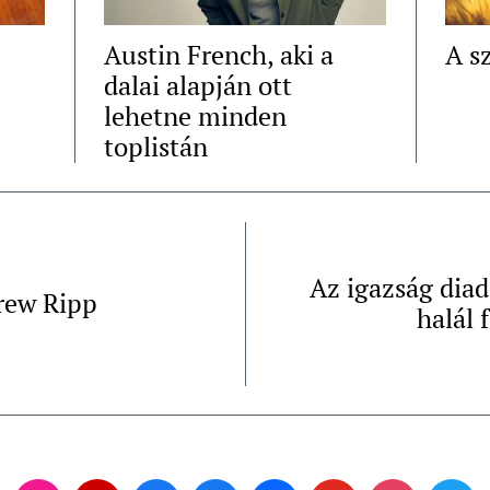
Austin French, aki a
A s
dalai alapján ott
lehetne minden
toplistán
Az igazság diad
rew Ripp
halál 