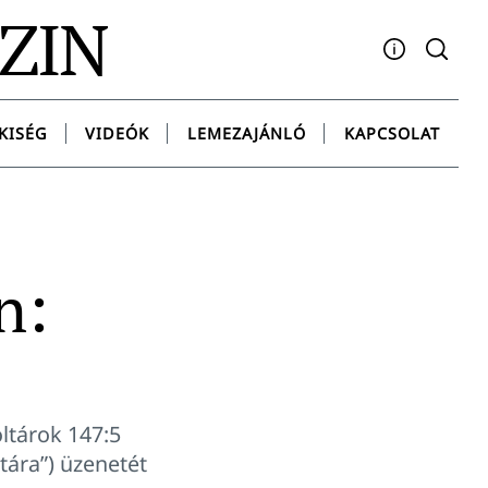
AZIN
Facebook
YouTube
Instagram
Twitter
Spotify
Messenge
KISÉG
VIDEÓK
LEMEZAJÁNLÓ
KAPCSOLAT
n:
ltárok 147:5
tára”) üzenetét