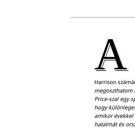
A
Harrison számár
megoszthatom a
Price-szal egy 
hogy különleges
amikor évekkel 
hatalmát és orsz