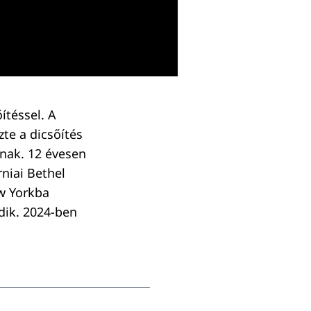
ítéssel. A
zte a dicsőítés
ának. 12 évesen
rniai Bethel
ew Yorkba
dik. 2024-ben