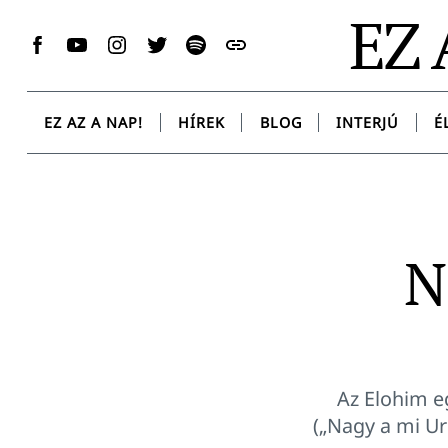
Skip
EZ 
to
Facebook
YouTube
Instagram
Twitter
Spotify
Messenger
content
EZ AZ A NAP!
HÍREK
BLOG
INTERJÚ
É
N
Az Elohim e
(„Nagy a mi Ur