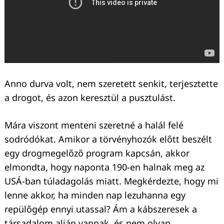
Anno durva volt, nem szeretett senkit, terjesztette
a drogot, és azon keresztül a pusztulást.
Mára viszont menteni szeretné a halál felé
sodródókat. Amikor a törvényhozók előtt beszélt
egy drogmegelőző program kapcsán, akkor
elmondta, hogy naponta 190-en halnak meg az
USÁ-ban túladagolás miatt. Megkérdezte, hogy mi
lenne akkor, ha minden nap lezuhanna egy
repülőgép ennyi utassal? Ám a kábszeresek a
társadalom alján vannak, és nem olyan