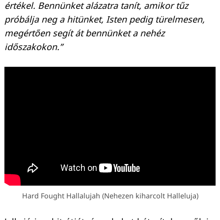
értékel. Bennünket alázatra tanít, amikor tűz
próbálja neg a hitünket, Isten pedig türelmesen,
megértően segít át bennünket a nehéz
időszakokon.”
Hard Fought Hallalujah (Nehezen kiharcolt Halleluja)