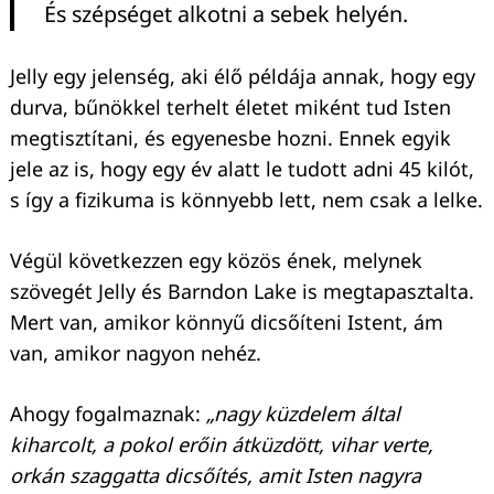
És szépséget alkotni a sebek helyén.
Jelly egy jelenség, aki élő példája annak, hogy egy
durva, bűnökkel terhelt életet miként tud Isten
megtisztítani, és egyenesbe hozni. Ennek egyik
jele az is, hogy egy év alatt le tudott adni 45 kilót,
s így a fizikuma is könnyebb lett, nem csak a lelke.
Végül következzen egy közös ének, melynek
szövegét Jelly és Barndon Lake is megtapasztalta.
Mert van, amikor könnyű dicsőíteni Istent, ám
van, amikor nagyon nehéz.
Ahogy fogalmaznak:
„nagy küzdelem által
kiharcolt, a pokol erőin átküzdött, vihar verte,
orkán szaggatta dicsőítés, amit Isten nagyra