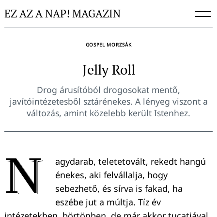
Skip
EZ AZ A NAP! MAGAZIN
to
content
GOSPEL MORZSÁK
Jelly Roll
Drog árusítóból drogosokat mentő,
javítóintézetesből sztárénekes. A lényeg viszont a
változás, amint közelebb került Istenhez.
N
agydarab, teletetovált, rekedt hangú
énekes, aki felvállalja, hogy
sebezhető, és sírva is fakad, ha
eszébe jut a múltja. Tíz év
intézetekben, börtönben, de már akkor tucatjával