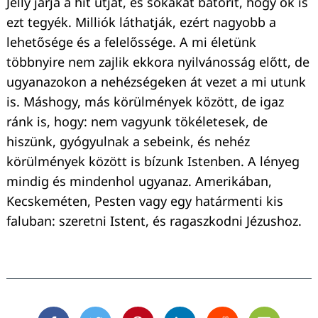
Jelly járja a hit útját, és sokakat bátorít, hogy ők is
ezt tegyék. Milliók láthatják, ezért nagyobb a
lehetősége és a felelőssége. A mi életünk
többnyire nem zajlik ekkora nyilvánosság előtt, de
ugyanazokon a nehézségeken át vezet a mi utunk
is. Máshogy, más körülmények között, de igaz
ránk is, hogy: nem vagyunk tökéletesek, de
hiszünk, gyógyulnak a sebeink, és nehéz
körülmények között is bízunk Istenben. A lényeg
mindig és mindenhol ugyanaz. Amerikában,
Kecskeméten, Pesten vagy egy határmenti kis
faluban: szeretni Istent, és ragaszkodni Jézushoz.