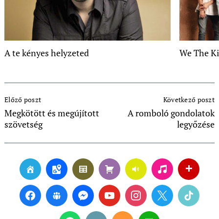
A te kényes helyzeted
We The K
Post
Előző poszt
Következő poszt
Navigation
Megkötött és megújított
A romboló gondolatok
szövetség
legyőzése