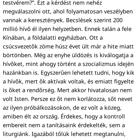
testvérem?”. Ezt a kérdést nem nehéz
megválaszolni ott, ahol folyamatosan veszélyben
vannak a keresztények. Becslések szerint 200
millió hívő él ilyen helyzetben. Ennek talán a fele
Kínában, a földalatti egyházban. Ott a
csúcsvezetők zöme húsz évet ült már a hite miatt
börtönben. Még az enyhe üldözés is kiválogatja a
hívőket, mint ahogy történt a szocializmus idején
hazánkban is. Egyszerűen lehetett tudni, hogy kik
a hívők, mert ők aktívak voltak, és emiatt figyelte
is őket a rendőrség. Mert akkor hivatalosan nem
volt Isten. Persze ez őt nem korlátozza, sőt nevet
az ilyen próbálkozásokon, de ez volt a közeg,
amiben élt az ország. Érdekes, hogy a kontroll
embereit nem a tanításaink érdekelték, sem a
liturgiánk. Igazából tőlük lehetett megtanulni,