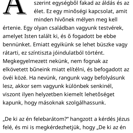
A
szerint egységből fakad az áldás és az
élet. Ez egy minőségi kapcsolat, amit
minden hívőnek mélyen meg kell
értenie. Egy olyan családban vagyunk testvérek,
amelyet Isten talált ki, és ő fogadott be ebbe
bennünket. Emiatt egyikünk se lehet büszke vagy
rátarti, ez színtiszta jóindulatból történt.
Megkegyelmezett nekünk, nem fognak az
elkövetett bűneink miatt elítélni, és befogadott az
övéi közé. Ha nevünk, rangunk vagy befolyásunk
lesz, akkor sem vagyunk különbek senkinél,
viszont ilyen helyzetben kiemelt lehetőséget
kapunk, hogy másoknak szolgálhassunk.
„De ki az én felebarátom?” hangzott a kérdés Jézus
felé, és mi is megkérdezhetjük, hogy „De ki az én