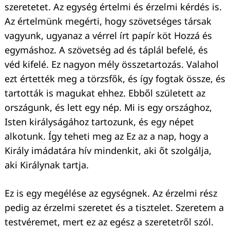
szeretetet. Az egység értelmi és érzelmi kérdés is.
Az értelmünk megérti, hogy szövetséges társak
vagyunk, ugyanaz a vérrel írt papír köt Hozzá és
egymáshoz. A szövetség ad és táplál befelé, és
véd kifelé. Ez nagyon mély összetartozás. Valahol
ezt értették meg a törzsfők, és így fogtak össze, és
tartották is magukat ehhez. Ebből született az
országunk, és lett egy nép. Mi is egy országhoz,
Isten királyságához tartozunk, és egy népet
alkotunk. Így teheti meg az Ez az a nap, hogy a
Király imádatára hív mindenkit, aki őt szolgálja,
aki Királynak tartja.
Ez is egy megélése az egységnek. Az érzelmi rész
pedig az érzelmi szeretet és a tisztelet. Szeretem a
testvéremet, mert ez az egész a szeretetről szól.