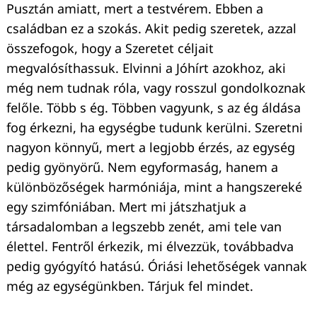
Pusztán amiatt, mert a testvérem. Ebben a
családban ez a szokás. Akit pedig szeretek, azzal
összefogok, hogy a Szeretet céljait
megvalósíthassuk. Elvinni a Jóhírt azokhoz, aki
még nem tudnak róla, vagy rosszul gondolkoznak
felőle. Több s ég. Többen vagyunk, s az ég áldása
fog érkezni, ha egységbe tudunk kerülni. Szeretni
nagyon könnyű, mert a legjobb érzés, az egység
pedig gyönyörű. Nem egyformaság, hanem a
különbözőségek harmóniája, mint a hangszereké
egy szimfóniában. Mert mi játszhatjuk a
társadalomban a legszebb zenét, ami tele van
élettel. Fentről érkezik, mi élvezzük, továbbadva
pedig gyógyító hatású. Óriási lehetőségek vannak
még az egységünkben. Tárjuk fel mindet.