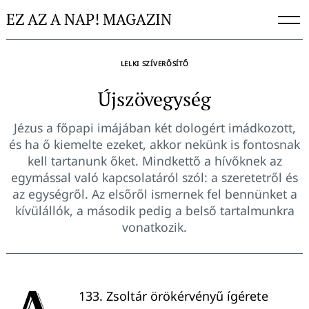
Skip
EZ AZ A NAP! MAGAZIN
to
content
LELKI SZÍVERŐSÍTŐ
Újszövegység
Jézus a főpapi imájában két dologért imádkozott,
és ha ő kiemelte ezeket, akkor nekünk is fontosnak
kell tartanunk őket. Mindkettő a hívőknek az
egymással való kapcsolatáról szól: a szeretetről és
az egységről. Az elsőről ismernek fel bennünket a
kívülállók, a második pedig a belső tartalmunkra
vonatkozik.
133. Zsoltár örökérvényű ígérete