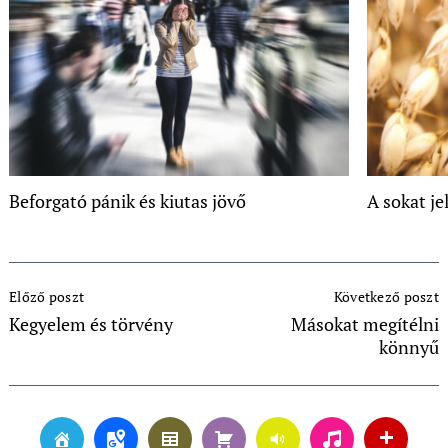
Beforgató pánik és kiutas jövő
A sokat je
Post
Előző poszt
Következő poszt
Navigation
Kegyelem és törvény
Másokat megítélni
könnyű