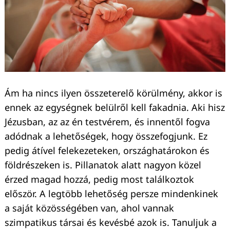
Keresés:
Ám ha nincs ilyen összeterelő körülmény, akkor is
ennek az egységnek belülről kell fakadnia. Aki hisz
Jézusban, az az én testvérem, és innentől fogva
adódnak a lehetőségek, hogy összefogjunk. Ez
pedig átível felekezeteken, országhatárokon és
földrészeken is. Pillanatok alatt nagyon közel
érzed magad hozzá, pedig most találkoztok
először. A legtöbb lehetőség persze mindenkinek
a saját közösségében van, ahol vannak
szimpatikus társai és kevésbé azok is. Tanuljuk a