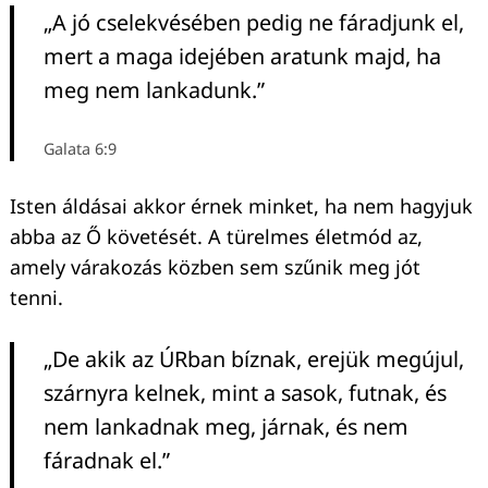
„A jó cselekvésében pedig ne fáradjunk el,
mert a maga idejében aratunk majd, ha
meg nem lankadunk.”
Galata 6:9
Isten áldásai akkor érnek minket, ha nem hagyjuk
abba az Ő követését. A türelmes életmód az,
amely várakozás közben sem szűnik meg jót
tenni.
„De akik az ÚRban bíznak, erejük megújul,
szárnyra kelnek, mint a sasok, futnak, és
Keresés:
nem lankadnak meg, járnak, és nem
fáradnak el.”