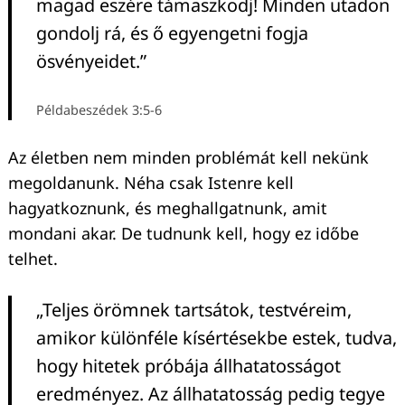
magad eszére támaszkodj! Minden utadon
gondolj rá, és ő egyengetni fogja
ösvényeidet.”
Példabeszédek 3:5-6
Az életben nem minden problémát kell nekünk
megoldanunk. Néha csak Istenre kell
hagyatkoznunk, és meghallgatnunk, amit
mondani akar. De tudnunk kell, hogy ez időbe
telhet.
„Teljes örömnek tartsátok, testvéreim,
amikor különféle kísértésekbe estek, tudva,
hogy hitetek próbája állhatatosságot
eredményez. Az állhatatosság pedig tegye