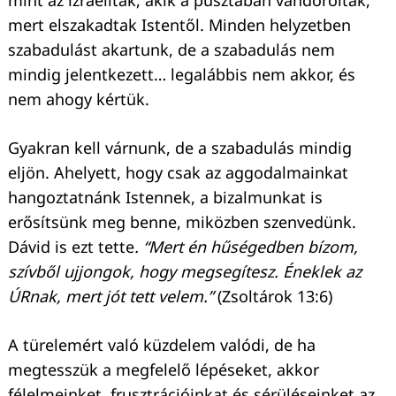
mert elszakadtak Istentől. Minden helyzetben
szabadulást akartunk, de a szabadulás nem
mindig jelentkezett… legalábbis nem akkor, és
nem ahogy kértük.
Gyakran kell várnunk, de a szabadulás mindig
eljön. Ahelyett, hogy csak az aggodalmainkat
hangoztatnánk Istennek, a bizalmunkat is
erősítsünk meg benne, miközben szenvedünk.
Dávid is ezt tette
. “Mert én hűségedben bízom,
szívből ujjongok, hogy megsegítesz. Éneklek az
ÚRnak, mert jót tett velem.”
(Zsoltárok 13:6)
A türelemért való küzdelem valódi, de ha
megtesszük a megfelelő lépéseket, akkor
félelmeinket, frusztrációinkat és sérüléseinket az