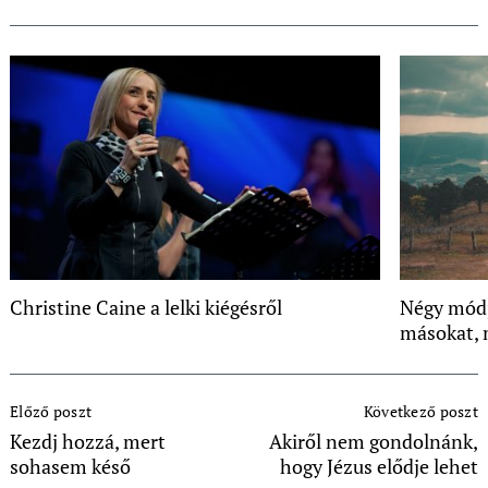
Christine Caine a lelki kiégésről
Négy módj
másokat, 
Post
Előző poszt
Következő poszt
Navigation
Kezdj hozzá, mert
Akiről nem gondolnánk,
sohasem késő
hogy Jézus elődje lehet