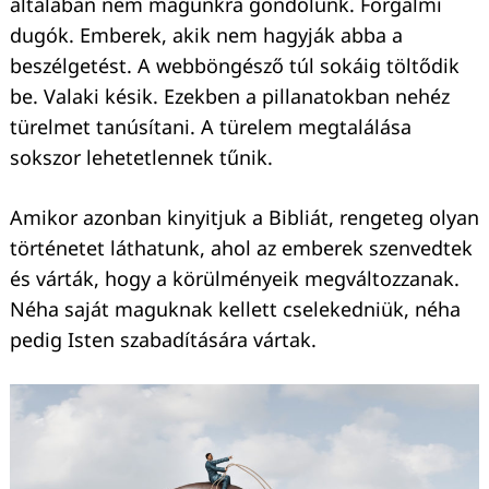
általában nem magunkra gondolunk. Forgalmi
dugók. Emberek, akik nem hagyják abba a
beszélgetést. A webböngésző túl sokáig töltődik
be. Valaki késik. Ezekben a pillanatokban nehéz
türelmet tanúsítani. A türelem megtalálása
sokszor lehetetlennek tűnik.
Amikor azonban kinyitjuk a Bibliát, rengeteg olyan
történetet láthatunk, ahol az emberek szenvedtek
és várták, hogy a körülményeik megváltozzanak.
Néha saját maguknak kellett cselekedniük, néha
pedig Isten szabadítására vártak.