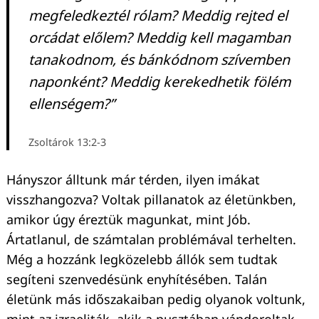
megfeledkeztél rólam? Meddig rejted el
orcádat előlem? Meddig kell magamban
tanakodnom, és bánkódnom szívemben
naponként? Meddig kerekedhetik fölém
ellenségem?”
Zsoltárok 13:2-3
Hányszor álltunk már térden, ilyen imákat
visszhangozva? Voltak pillanatok az életünkben,
amikor úgy éreztük magunkat, mint Jób.
Ártatlanul, de számtalan problémával terhelten.
Még a hozzánk legközelebb állók sem tudtak
segíteni szenvedésünk enyhítésében. Talán
életünk más időszakaiban pedig olyanok voltunk,
mint az izraeliták, akik a pusztában vándoroltak,