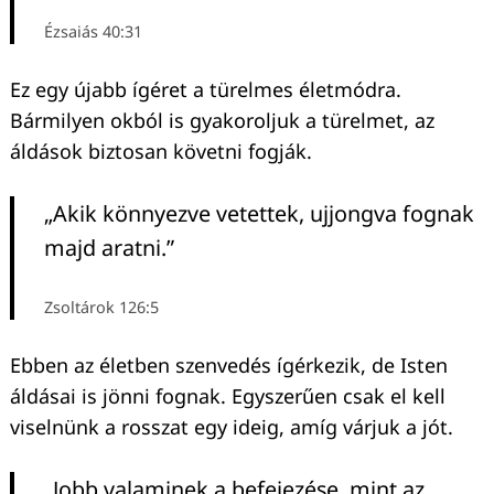
Ézsaiás 40:31
Ez egy újabb ígéret a türelmes életmódra.
Bármilyen okból is gyakoroljuk a türelmet, az
áldások biztosan követni fogják.
„Akik könnyezve vetettek, ujjongva fognak
majd aratni.”
Zsoltárok 126:
5
Ebben az életben szenvedés ígérkezik, de Isten
áldásai is jönni fognak. Egyszerűen csak el kell
viselnünk a rosszat egy ideig, amíg várjuk a jót.
„Jobb valaminek a befejezése, mint az