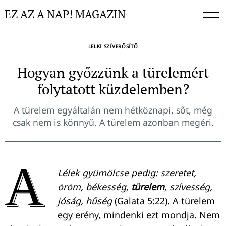
Skip
EZ AZ A NAP! MAGAZIN
to
content
LELKI SZÍVERŐSÍTŐ
Hogyan győzzünk a türelemért
folytatott küzdelemben?
A türelem egyáltalán nem hétköznapi, sőt, még
csak nem is könnyű. A türelem azonban megéri.
A
Lélek gyümölcse pedig: szeretet,
öröm, békesség,
türelem
, szívesség,
jóság, hűség
(Galata 5:22). A türelem
egy erény, mindenki ezt mondja. Nem