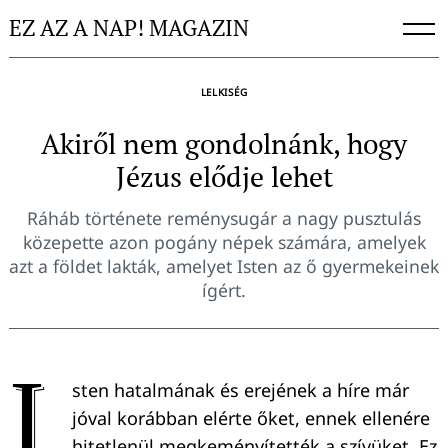
Skip
EZ AZ A NAP! MAGAZIN
to
content
LELKISÉG
Akiről nem gondolnánk, hogy
Jézus elődje lehet
Ráháb története reménysugár a nagy pusztulás
közepette azon pogány népek számára, amelyek
azt a földet lakták, amelyet Isten az ő gyermekeinek
ígért.
I
sten hatalmának és erejének a híre már
jóval korábban elérte őket, ennek ellenére
hitetlenül megkeményítették a szívüket. Ez