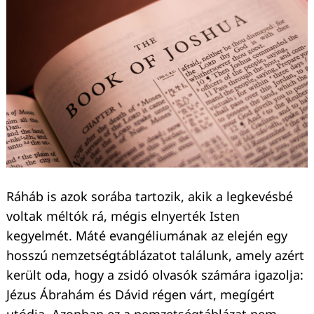
Ráháb is azok sorába tartozik, akik a legkevésbé
voltak méltók rá, mégis elnyerték Isten
kegyelmét. Máté evangéliumának az elején egy
hosszú nemzetségtáblázatot találunk, amely azért
került oda, hogy a zsidó olvasók számára igazolja:
Jézus Ábrahám és Dávid régen várt, megígért
utódja. Azonban ez a nemzetségtáblázat nem