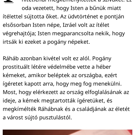
oda vezetett, hogy Isten a bűnük miatt
ítélettel sújtotta őket. Az üdvtörténet e pontján
elsősorban Isten népe, Izráel volt az ítélet
végrehajtója; Isten megparancsolta nekik, hogy
irtsák ki ezeket a pogány népeket.
Ráháb azonban kivétel volt ez alól. Pogány
prostituált létére védelmébe vette a héber
kémeket, amikor beléptek az országba, ezért
ígéretet kapott arra, hogy meg fog menekülni.
Most, hogy elérkezett az ország elfoglalásának az
ideje, a kémek megtartották ígéretüket, és
megkímélték Ráhábnak és a családjának az életét
a várost sújtó pusztulástól.