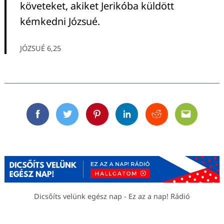
követeket, akiket Jerikóba küldött
kémkedni Józsué.
JÓZSUÉ 6,25
Facebook
Twitter
Pinterest
Linkedin
Reddit
Email
Dicsőíts velünk egész nap - Ez az a nap! Rádió