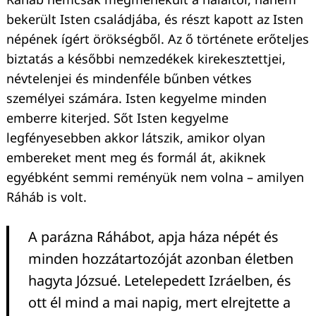
bekerült Isten családjába, és részt kapott az Isten
népének ígért örökségből. Az ő története erőteljes
biztatás a későbbi nemzedékek kirekesztettjei,
névtelenjei és mindenféle bűnben vétkes
személyei számára. Isten kegyelme minden
emberre kiterjed. Sőt Isten kegyelme
legfényesebben akkor látszik, amikor olyan
embereket ment meg és formál át, akiknek
egyébként semmi reményük nem volna – amilyen
Ráháb is volt.
A parázna Ráhábot, apja háza népét és
minden hozzátartozóját azonban életben
hagyta Józsué. Letelepedett Izráelben, és
ott él mind a mai napig, mert elrejtette a