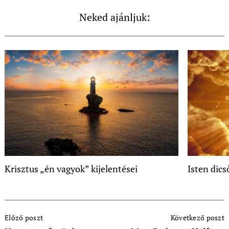
Neked ajánljuk:
Krisztus „én vagyok” kijelentései
Isten dic
Post
Előző poszt
Következő poszt
Navigation