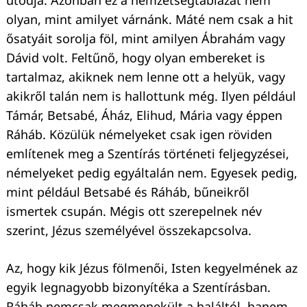
olyan, mint amilyet várnánk. Máté nem csak a hit
ősatyáit sorolja föl, mint amilyen Ábrahám vagy
Dávid volt. Feltűnő, hogy olyan embereket is
tartalmaz, akiknek nem lenne ott a helyük, vagy
akikről talán nem is hallottunk még. Ilyen például
Keresés:
Támár, Betsabé, Áház, Elihud, Mária vagy éppen
Ráháb. Közülük némelyeket csak igen röviden
említenek meg a Szentírás történeti feljegyzései,
némelyeket pedig egyáltalán nem. Egyesek pedig,
mint például Betsabé és Ráháb, bűneikről
ismertek csupán. Mégis ott szerepelnek név
szerint, Jézus személyével összekapcsolva.
Az, hogy kik Jézus fölmenői, Isten kegyelmének az
egyik legnagyobb bizonyítéka a Szentírásban.
Ráháb nemcsak megmenekült a haláltól, hanem