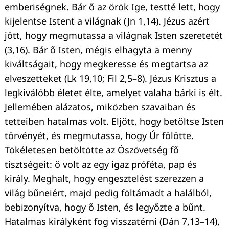
emberiségnek. Bár ő az örök Ige, testté lett, hogy
kijelentse Istent a világnak (Jn 1,14). Jézus azért
jött, hogy megmutassa a világnak Isten szeretetét
(3,16). Bár ő Isten, mégis elhagyta a menny
kiváltságait, hogy megkeresse és megtartsa az
Keresés:
elveszetteket (Lk 19,10; Fil 2,5–8). Jézus Krisztus a
legkiválóbb életet élte, amelyet valaha bárki is élt.
Jellemében alázatos, miközben szavaiban és
tetteiben hatalmas volt. Eljött, hogy betöltse Isten
törvényét, és megmutassa, hogy Úr fölötte.
Tökéletesen betöltötte az Ószövetség fő
tisztségeit: ő volt az egy igaz próféta, pap és
király. Meghalt, hogy engesztelést szerezzen a
világ bűneiért, majd pedig föltámadt a halálból,
bebizonyítva, hogy ő Isten, és legyőzte a bűnt.
Hatalmas királyként fog visszatérni (Dán 7,13–14),