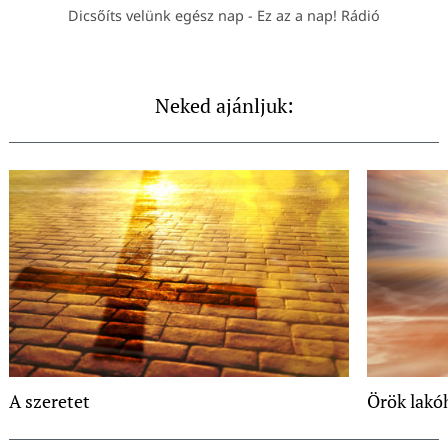
Dicsőíts velünk egész nap - Ez az a nap! Rádió
Neked ajánljuk:
A szeretet
Örök lakó