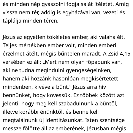
és minden nép gyászolni fogja saját ítéletét. Amíg
vissza nem tér, addig is egyházával van, vezeti és
táplálja minden téren.
Jézus az egyetlen tökéletes ember, aki valaha élt.
Teljes mértékben ember volt, minden emberi
érzelmet átélt, mégis bűntelen maradt. A Zsid 4,15
versében ez áll: „Mert nem olyan főpapunk van,
aki ne tudna megindulni gyengeségeinken,
hanem aki hozzánk hasonlóan megkísértetett
mindenben, kivéve a bűnt.” Jézus arra hív
bennünket, hogy kövessük. Ez többek között azt
jelenti, hogy meg kell szabadulnunk a bűntől,
illetve korábbi énünktől, és benne kell
megtalálnunk új identitásunkat. Isten szentsége
messze fölötte áll az emberének, Jézusban mégis