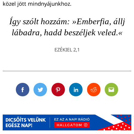
közel jött mindnyájunkhoz.
Így szólt hozzám: »Emberfia, állj
lábadra, hadd beszéljek veled.«
EZÉKIEL 2,1
Facebook
Twitter
Pinterest
Linkedin
Reddit
Email