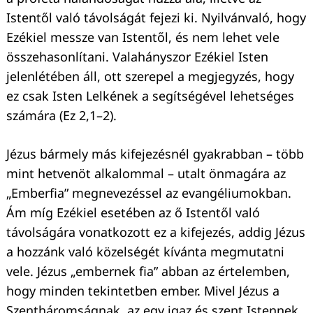
Istentől való távolságát fejezi ki. Nyilvánvaló, hogy
Ezékiel messze van Istentől, és nem lehet vele
összehasonlítani. Valahányszor Ezékiel Isten
jelenlétében áll, ott szerepel a megjegyzés, hogy
ez csak Isten Lelkének a segítségével lehetséges
számára (Ez 2,1–2).
Jézus bármely más kifejezésnél gyakrabban – több
mint hetvenöt alkalommal – utalt önmagára az
„Emberfia” megnevezéssel az evangéliumokban.
Ám míg Ezékiel esetében az ő Istentől való
távolságára vonatkozott ez a kifejezés, addig Jézus
a hozzánk való közelségét kívánta megmutatni
vele. Jézus „embernek fia” abban az értelemben,
hogy minden tekintetben ember. Mivel Jézus a
Szentháromságnak, az egy igaz és szent Istennek