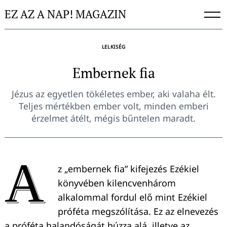
Skip
EZ AZ A NAP! MAGAZIN
to
content
LELKISÉG
Embernek fia
Jézus az egyetlen tökéletes ember, aki valaha élt.
Teljes mértékben ember volt, minden emberi
érzelmet átélt, mégis bűntelen maradt.
A
z „embernek fia” kifejezés Ezékiel
könyvében kilencvenhárom
alkalommal fordul elő mint Ezékiel
próféta megszólítása. Ez az elnevezés
a próféta halandóságát húzza alá, illetve az