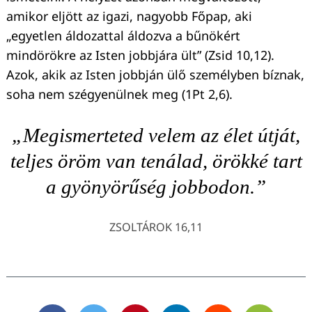
amikor eljött az igazi, nagyobb Főpap, aki
„egyetlen áldozattal áldozva a bűnökért
mindörökre az Isten jobbjára ült” (Zsid 10,12).
Azok, akik az Isten jobbján ülő személyben bíznak,
soha nem szégyenülnek meg (1Pt 2,6).
„Megismerteted velem az élet útját,
teljes öröm van tenálad, örökké tart
a gyönyörűség jobbodon.”
ZSOLTÁROK 16,11