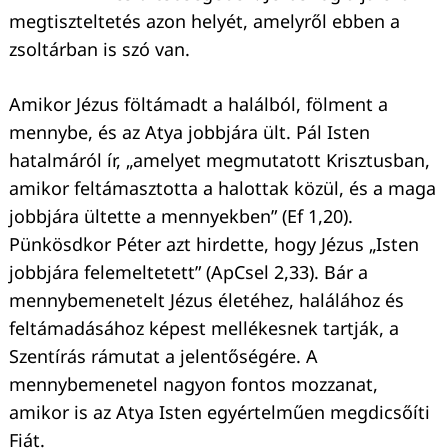
megtiszteltetés azon helyét, amelyről ebben a
zsoltárban is szó van.
Amikor Jézus föltámadt a halálból, fölment a
mennybe, és az Atya jobbjára ült. Pál Isten
hatalmáról ír, „amelyet megmutatott Krisztusban,
amikor feltámasztotta a halottak közül, és a maga
jobbjára ültette a mennyekben” (Ef 1,20).
Pünkösdkor Péter azt hirdette, hogy Jézus „Isten
jobbjára felemeltetett” (ApCsel 2,33). Bár a
mennybemenetelt Jézus életéhez, halálához és
feltámadásához képest mellékesnek tartják, a
Szentírás rámutat a jelentőségére. A
mennybemenetel nagyon fontos mozzanat,
amikor is az Atya Isten egyértelműen megdicsőíti
Fiát.