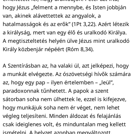
hogy Jézus „felment a mennybe, és Isten jobbján
Keresés:
van, akinek alávettettek az angyalok, a
hatalmasságok és az erők” (1Pt 3,22). Azért létezik
a királyság, mert van egy élő és uralkodó Királya.
A megtiszteltetés helyén ülve Jézus mint uralkodó
Király közbenjár népéért (Róm 8,34).
A Szentírásban az, ha valaki ül, azt jelképezi, hogy
a munkát elvégezte. Az ószövetségi hívők számára
az, hogy egy pap – ilyen értelemben – „leül”,
paradoxonnak tűnhetett. A papok a szent
sátorban soha nem ülhettek le, ezzel is kifejezve,
hogy munkájuk soha nem ér véget, nem lehet
végleg teljesíteni. Minden áldozat és felajánlás
csak ideiglenes volt, és minduntalan meg kellett
ismételni. A helyzet azonban megváltozott,