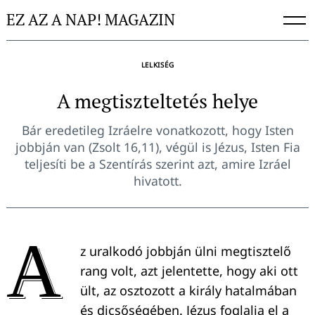
Skip
EZ AZ A NAP! MAGAZIN
to
content
LELKISÉG
A megtiszteltetés helye
Bár eredetileg Izráelre vonatkozott, hogy Isten
jobbján van (Zsolt 16,11), végül is Jézus, Isten Fia
teljesíti be a Szentírás szerint azt, amire Izráel
hivatott.
A
z uralkodó jobbján ülni megtisztelő
rang volt, azt jelentette, hogy aki ott
ült, az osztozott a király hatalmában
és dicsőségében. Jézus foglalja el a