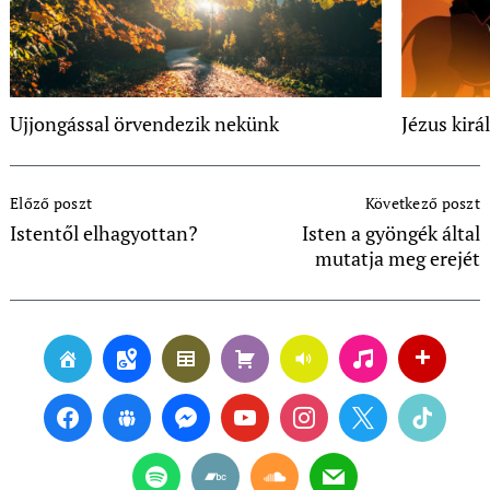
Ujjongással örvendezik nekünk
Jézus kirá
Post
Előző poszt
Következő poszt
Navigation
Istentől elhagyottan?
Isten a gyöngék által
mutatja meg erejét