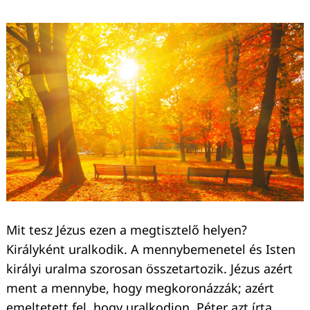
Mit tesz Jézus ezen a megtisztelő helyen?
Királyként uralkodik. A mennybemenetel és Isten
királyi uralma szorosan összetartozik. Jézus azért
ment a mennybe, hogy megkoronázzák; azért
emeltetett fel, hogy uralkodjon. Péter azt írta,