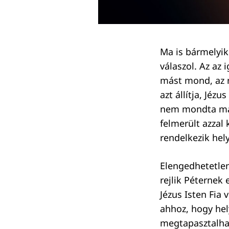
Keresés:
Ma is bármelyik
válaszol. Az az 
mást mond, az n
azt állítja, Jéz
nem mondta mag
felmerült azzal 
rendelkezik hely
Elengedhetetlen
rejlik Péternek
Jézus Isten Fia 
ahhoz, hogy hel
megtapasztalhat