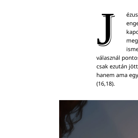
J
ézus
enge
kapc
megv
isme
válasznál ponto
csak ezután jött
hanem ama egyhá
(16,18).