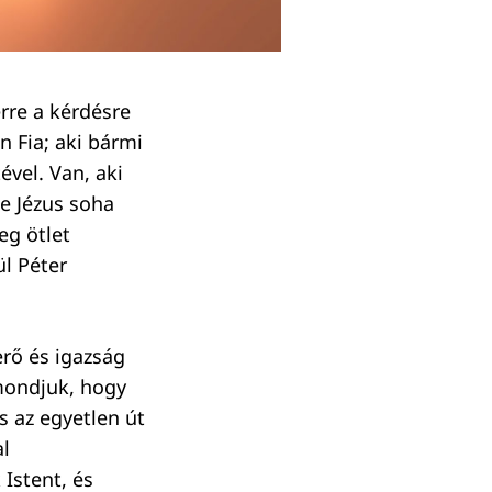
rre a kérdésre
en Fia; aki bármi
ével. Van, aki
de Jézus soha
eg ötlet
ül Péter
erő és igazság
 mondjuk, hogy
és az egyetlen út
al
Istent, és