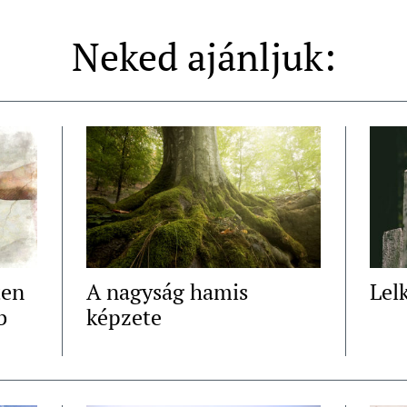
Neked ajánljuk:
ten
A nagyság hamis
Lelk
b
képzete