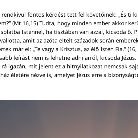
 rendkívül fontos kérdést tett fel követőinek: „És ti k
m?” (Mt 16,15) Tudta, hogy minden ember akkor kerü
solatba Istennel, ha tisztában van azzal, kicsoda ő. P
allotta, amit az azóta eltelt századok során emberek
rtek már el: „Te vagy a Krisztus, az élő Isten Fia.” (16
sabb leírást nem is lehetne adni arról, kicsoda Jézus
 rá igazán, mit jelent ez a hitnyilatkozat nemcsak sajá
z életére nézve is, amelyet Jézus erre a bizonyságtét