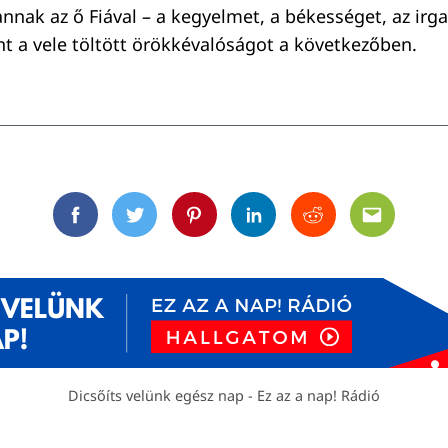
nnak az ő Fiával – a kegyelmet, a békességet, az irg
nt a vele töltött örökkévalóságot a következőben.
Facebook
Twitter
Pinterest
Linkedin
Reddit
Email
Dicsőíts velünk egész nap - Ez az a nap! Rádió