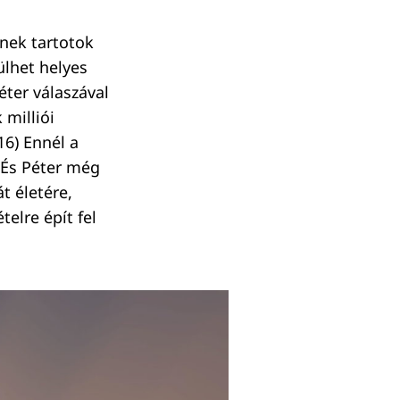
inek tartotok
lhet helyes
éter válaszával
 milliói
,16) Ennél a
. És Péter még
t életére,
elre épít fel