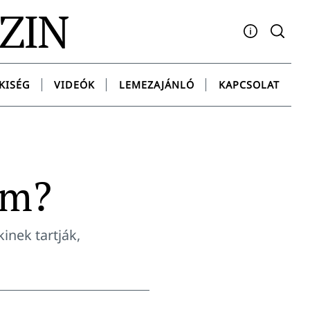
AZIN
Facebook
YouTube
Instagram
Twitter
Spotify
Messenge
KISÉG
VIDEÓK
LEMEZAJÁNLÓ
KAPCSOLAT
em?
inek tartják,