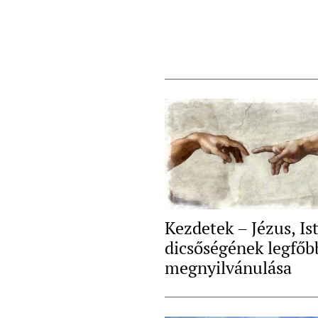
Kezdetek – Jézus, Is
dicsőségének legfőb
megnyilvánulása