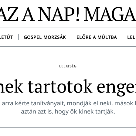
AZ A NAP! MAG
LETÚT
GOSPEL MORZSÁK
ELŐRE A MÚLTBA
LEL
LELKISÉG
nek tartotok eng
r arra kérte tanítványait, mondják el neki, mások k
aztán azt is, hogy ők kinek tartják.