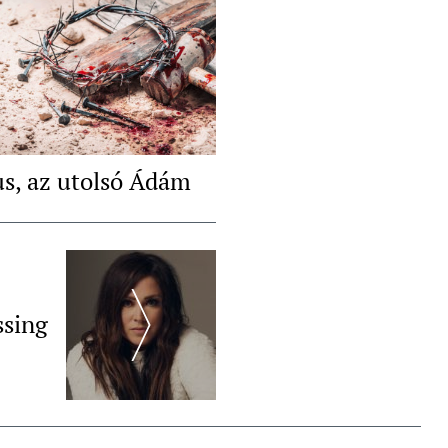
us, az utolsó Ádám
ssing