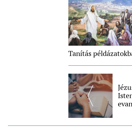
Tanítás példázatok
Post
Navigation
Jézu
Iste
eva