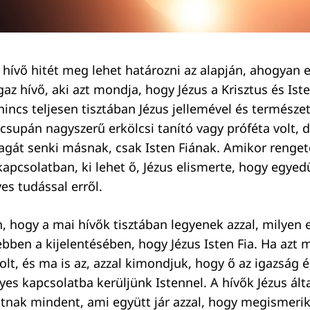
 hívő hitét meg lehet határozni az alapján, ahogyan e
igaz hívő, aki azt mondja, hogy Jézus a Krisztus és Ist
incs teljesen tisztában Jézus jellemével és természet
us csupán nagyszerű erkölcsi tanító vagy próféta volt, 
át senki másnak, csak Isten Fiának. Amikor renget
kapcsolatban, ki lehet ő, Jézus elismerte, hogy egyed
es tudással erről.
, hogy a mai hívők tisztában legyenek azzal, milyen 
 ebben a kijelentésében, hogy Jézus Isten Fia. Ha azt
volt, és ma is az, azzal kimondjuk, hogy ő az igazság 
yes kapcsolatba kerüljünk Istennel. A hívők Jézus ált
nak mindent, ami együtt jár azzal, hogy megismerik 