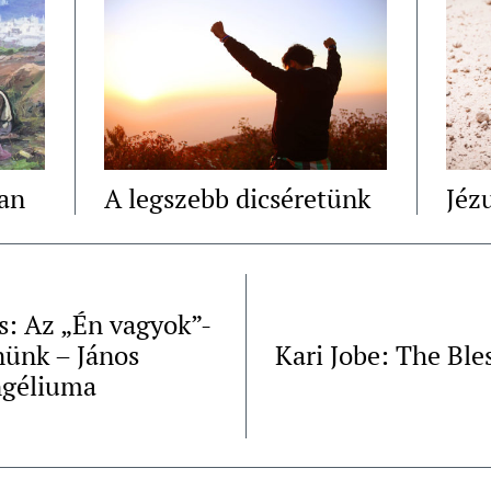
ban
A legszebb dicséretünk
Jéz
s: Az „Én vagyok”-
nünk – János
Kari Jobe: The Ble
ngéliuma