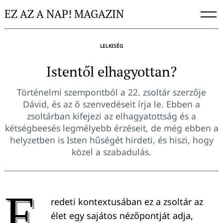
Skip
EZ AZ A NAP! MAGAZIN
to
content
LELKISÉG
Istentől elhagyottan?
Történelmi szempontból a 22. zsoltár szerzője
Dávid, és az ő szenvedéseit írja le. Ebben a
zsoltárban kifejezi az elhagyatottság és a
kétségbeesés legmélyebb érzéseit, de még ebben a
helyzetben is Isten hűségét hirdeti, és hiszi, hogy
közel a szabadulás.
E
redeti kontextusában ez a zsoltár az
élet egy sajátos nézőpontját adja,