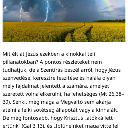
Mit élt át Jézus ezekben a kínokkal teli
Keresés:
pillanatokban? A pontos részleteket nem
tudhatjuk, de a Szentírás beszél arról, hogy Jézus
szenvedése, keresztre feszítése és halála olyan
mély fájdalmat jelentett a számára, amelyet
szeretett volna elkerülni, ha lehetséges (Mt 26,38–
39). Senki, még maga a Megváltó sem akarja
átélni a lelki sötétség állapotát vagy a kínhalált.
De még fontosabb, hogy Krisztus „átokká lett
értünk” (Gal 3,13), és „[b]űneinket maga vitte fel