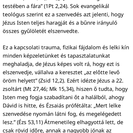
testében a fára” (1Pt 2,24). Sok evangelikál
teológus szerint ez a szenvedés azt jelenti, hogy
Jézus Isten teljes haragját és a bűnre irányuló
összes gyűlöletét elszenvedte.
Ez a kapcsolati trauma, fizikai fájdalom és lelki kín
minden képzeletünket és tapasztalatunkat
meghaladja, de Jézus képes volt rá, hogy ezt is
elszenvedje, vállalva a keresztet „az előtte levő
öröm helyett” (Zsid 12,2). Ezért idézte Jézus a 22.
zsoltárt (Mt 27,46; Mk 15,34), hiszen ő tudta, hogy
Isten meg fogja szabadítani őt a halálból, ahogy
Dávid is hitte, és Ézsaiás prófétálta: „Mert lelke
szenvedése nyomán látni fog, és megelégedett
lesz.” (Ézs 53,11) Átmenetileg elhagyottá lett, de
csak rövid időre, annak a nagyobb jónak az