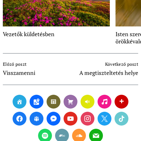
Vezetők küldetésben
Isten szer
örökkéval
Post
Előző poszt
Következő poszt
Navigation
Visszamenni
A megtiszteltetés helye