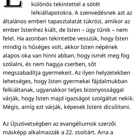
különös tekintettel a sötét
lelkiállapotokra. A szenvedésnek azt az
általános emberi tapasztalatát tükrözi, amikor az
ember Istenhez kiált, de Isten – úgy tűnik – nem
felel. Ha azonban tekintetbe vesszük, hogy Isten
mindig is hűséges volt, akkor Isten népének
alapos oka van hinni abban, hogy ismét meg fog
szólalni, és nem hagyja cserben, sőt
megszabadítja gyermekeit. Az ilyen helyzetekben
lehetséges, hogy Isten gyermekei fájdalmukban
felkiáltanak, ugyanakkor teljes bizonyossággal
várják, hogy Isten majd igazságot szolgáltat nekik.
Mégis, amíg ezt várják, képesek Istent dicsőíteni.
Az Újszövetségben az evangéliumok szerzői
másképp alkalmazzák a 22. zsoltárt. Arra a