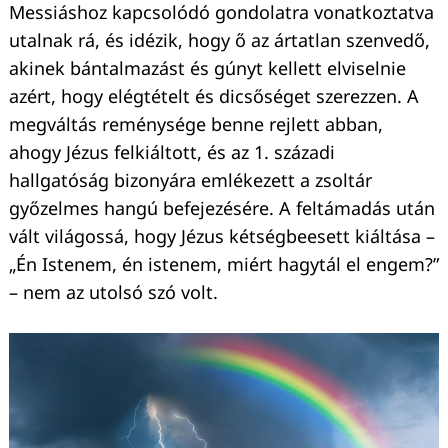
Messiáshoz kapcsolódó gondolatra vonatkoztatva
utalnak rá, és idézik, hogy ő az ártatlan szenvedő,
akinek bántalmazást és gúnyt kellett elviselnie
azért, hogy elégtételt és dicsőséget szerezzen. A
megváltás reménysége benne rejlett abban,
ahogy Jézus felkiáltott, és az 1. századi
hallgatóság bizonyára emlékezett a zsoltár
győzelmes hangú befejezésére. A feltámadás után
vált világossá, hogy Jézus kétségbeesett kiáltása –
„Én Istenem, én istenem, miért hagytál el engem?”
– nem az utolsó szó volt.