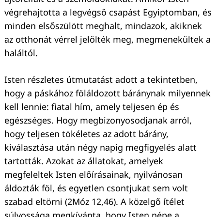
végrehajtotta a legvégső csapást Egyiptomban, és
minden elsőszülött meghalt, mindazok, akiknek
az otthonát vérrel jelölték meg, megmenekültek a
haláltól.
Isten részletes útmutatást adott a tekintetben,
hogy a páskához föláldozott báránynak milyennek
kell lennie: fiatal hím, amely teljesen ép és
egészséges. Hogy megbizonyosodjanak arról,
hogy teljesen tökéletes az adott bárány,
kiválasztása után négy napig megfigyelés alatt
tartották. Azokat az állatokat, amelyek
megfeleltek Isten előírásainak, nyilvánosan
áldozták föl, és egyetlen csontjukat sem volt
szabad eltörni (2Móz 12,46). A közelgő ítélet
súlyossága megkívánta, hogy Isten népe a