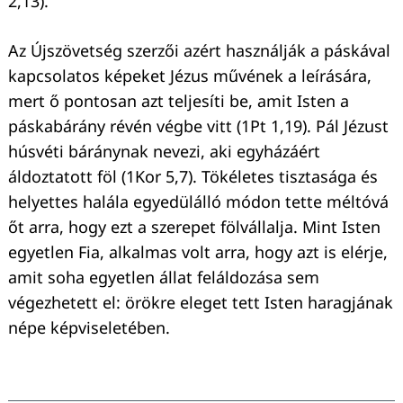
2,13).
Az Újszövetség szerzői azért használják a páskával
kapcsolatos képeket Jézus művének a leírására,
mert ő pontosan azt teljesíti be, amit Isten a
páskabárány révén végbe vitt (1Pt 1,19). Pál Jézust
húsvéti báránynak nevezi, aki egyházáért
áldoztatott föl (1Kor 5,7). Tökéletes tisztasága és
helyettes halála egyedülálló módon tette méltóvá
őt arra, hogy ezt a szerepet fölvállalja. Mint Isten
egyetlen Fia, alkalmas volt arra, hogy azt is elérje,
amit soha egyetlen állat feláldozása sem
végezhetett el: örökre eleget tett Isten haragjának
népe képviseletében.