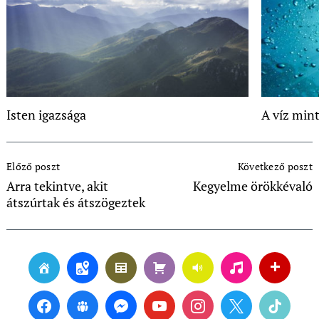
Isten igazsága
A víz mint
Post
Előző poszt
Következő poszt
Navigation
Arra tekintve, akit
Kegyelme örökkévaló
átszúrtak és átszögeztek