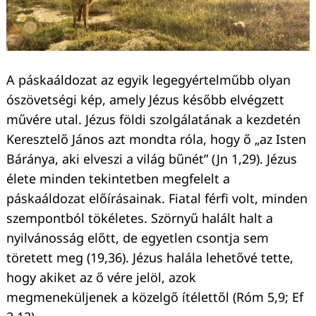
Keresés:
A páskaáldozat az egyik legegyértelműbb olyan
ószövetségi kép, amely Jézus később elvégzett
művére utal. Jézus földi szolgálatának a kezdetén
Keresztelő János azt mondta róla, hogy ő „az Isten
Báránya, aki elveszi a világ bűnét” (Jn 1,29). Jézus
élete minden tekintetben megfelelt a
páskaáldozat előírásainak. Fiatal férfi volt, minden
szempontból tökéletes. Szörnyű halált halt a
nyilvánosság előtt, de egyetlen csontja sem
töretett meg (19,36). Jézus halála lehetővé tette,
hogy akiket az ő vére jelöl, azok
megmeneküljenek a közelgő ítélettől (Róm 5,9; Ef