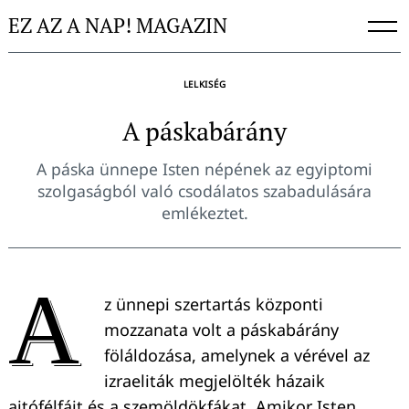
Skip
EZ AZ A NAP! MAGAZIN
to
content
LELKISÉG
A páskabárány
A páska ünnepe Isten népének az egyiptomi
szolgaságból való csodálatos szabadulására
emlékeztet.
A
z ünnepi szertartás központi
mozzanata volt a páskabárány
föláldozása, amelynek a vérével az
izraeliták megjelölték házaik
ajtófélfáit és a szemöldökfákat. Amikor Isten