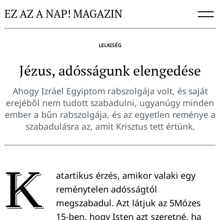
Skip
EZ AZ A NAP! MAGAZIN
to
content
LELKISÉG
Jézus, adósságunk elengedése
Ahogy Izráel Egyiptom rabszolgája volt, és saját
erejéből nem tudott szabadulni, ugyanúgy minden
ember a bűn rabszolgája, és az egyetlen reménye a
szabadulásra az, amit Krisztus tett értünk.
K
atartikus érzés, amikor valaki egy
reménytelen adósságtól
megszabadul. Azt látjuk az 5Mózes
15-ben, hogy Isten azt szeretné, ha