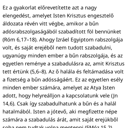
Ez a gyakorlat előrevetítette azt a nagy
elengedést, amelyet Isten Krisztus engesztelő
áldozata révén vitt végbe, amikor a bűn
Keresés:
adósrabszolgaságából szabadított föl bennünket
(Róm 6,17–18). Ahogy Izráel Egyiptom rabszolgája
volt, és saját erejéből nem tudott szabadulni,
ugyanúgy minden ember a bűn rabszolgája, és az
egyetlen reménye a szabadulásra az, amit Krisztus
tett értünk (5,6–8). Az ő halála és feltámadása volt
a fizetség a bűn adósságáért. Ez az egyetlen esély
minden ember számára, amelyet az Atya Isten
adott, hogy helyreálljon a kapcsolatunk vele (Jn
14,6). Csak így szabadulhatunk a bűn és a halál
hatalmából. Isten a jótevő, aki megfizette népe
számára a szabadulás árát, amit saját erejükből
soha nem tudtak volna megtenni (5Móz 15,2).