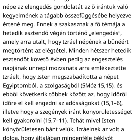
népe az elengedés gondolatát az ő irántuk való
kegyelmének a tágabb összefüggésébe helyezve
értené meg. Ennek a szakasznak a fő témája a
hetedik esztendő végén történő „elengedés”,
amely arra utalt, hogy Izráel népének a bűnéért
megtörtént az elégtétel. Minden hétszer hetedik
esztendőt követő évben pedig az engesztelés
napjának ünnepi mozzanata arra emlékeztette
Izráelt, hogy Isten megszabadította a népet
Egyiptomból, a szolgaságból (5Móz 15,15), és
ebből következik többek között az, hogy időről
időre el kell engedni az adósságokat (15,1–6),
illetve hogy a szegények iránt könyörületességet
kell gyakorolni (15,7–11). Tehát mivel Isten
könyörületesen bánt velük, Izráelnek az volt a
dolga, hogy általában mindenféle béklyót