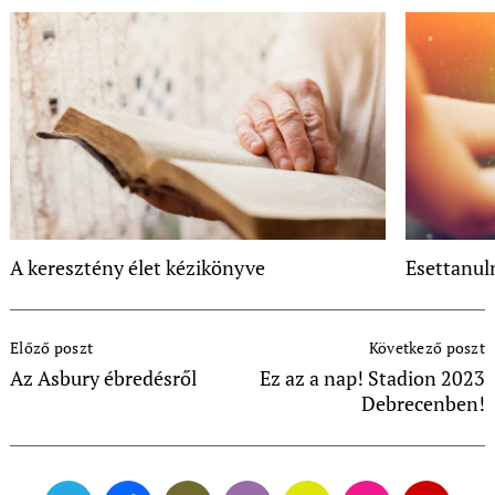
A keresztény élet kézikönyve
Esettanu
Post
Előző poszt
Következő poszt
Navigation
Az Asbury ébredésről
Ez az a nap! Stadion 2023
Debrecenben!