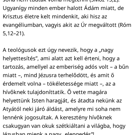
Ugyanígy minden ember halott Ádám miatt, de
Krisztus életre kelt mindenkit, aki hisz az
evangéliumban, vagyis akit az Úr megváltott (Róm
5,12–21).
A teológusok ezt úgy nevezik, hogy a „nagy
helyettesítés”, ami alatt azt kell érteni, hogy a
tartozás, amellyel az emberiség adós volt – a bűn
miatt –, mind Jézusra terhelődött, és amit ő
érdemelt volna – tökéletessége miatt –, az a
hívőknek tulajdoníttatik. Ő vette magára
helyettünk Isten haragját, és átadta nekünk az
Atyától neki járó áldást, amelyre mi soha nem
lennénk jogosultak. A keresztény hívőknek
csakugyan van okuk szétkiáltani a világba, hogy
Jézusban mienk a nagy „elengedés”!