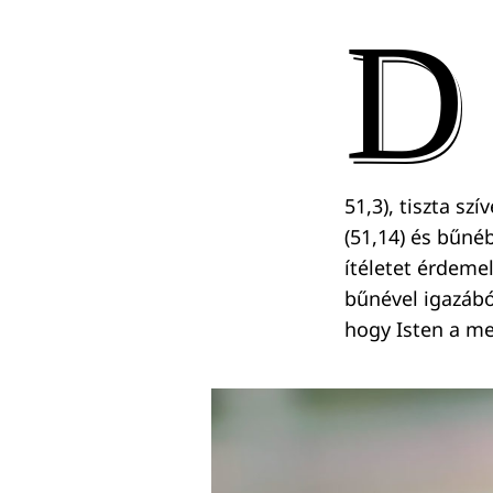
D
51,3), tiszta szí
(51,14) és bűnéb
ítéletet érdeme
bűnével igazából
hogy Isten a me