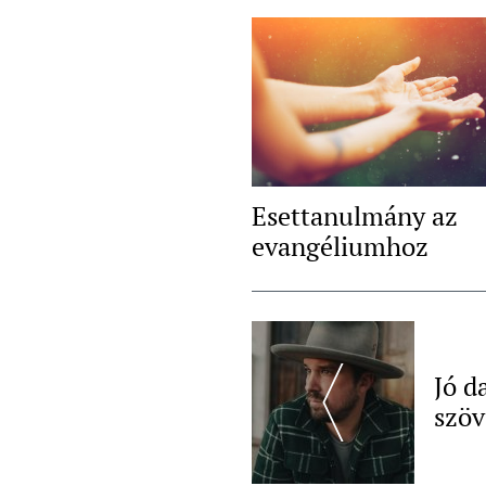
Esettanulmány az
evangéliumhoz
Post
Navigation
Jó d
szöv