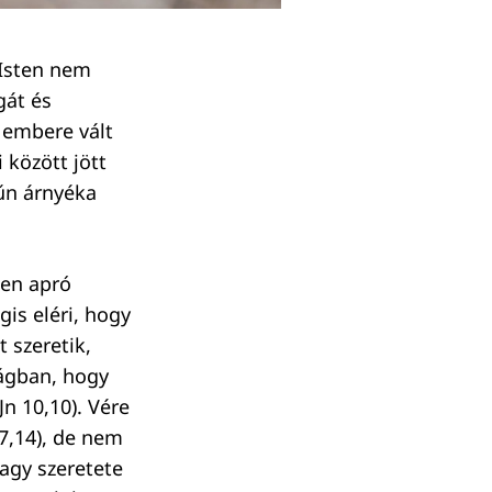
 Isten nem
gát és
 embere vált
 között jött
bűn árnyéka
den apró
gis eléri, hogy
t szeretik,
lágban, hogy
Jn 10,10). Vére
 7,14), de nem
agy szeretete