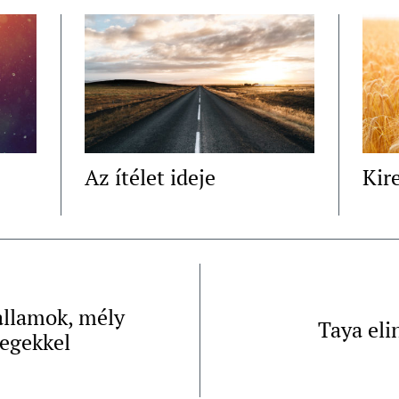
Az ítélet ideje
Kir
allamok, mély
Taya eli
egekkel