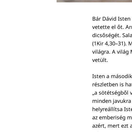
Bár Dávid Isten
Keresés:
vetette el őt. 
dicsőségét. Sal
(1Kir 4,30–31). 
világra. A vilá
vetült.
Isten a második
részletben is h
„a sötétségből v
minden javukra 
helyreállítsa Is
az emberiség mi
azért, mert ezt