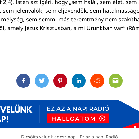
Ef 2,4). Isten azt ígéri, hogy „sem halál, sem élet, se
, sem jelenvalók, sem eljövendők, sem hatalmasság
mélység, sem semmi más teremtmény nem szakítha
től, amely Jézus Krisztusban, a mi Urunkban van” (Róm
Facebook
Twitter
Pinterest
Linkedin
Reddit
Email
Dicsőíts velünk egész nap - Ez az a nap! Rádió