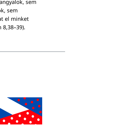
m angyalok, sem
ok, sem
t el minket
 8,38–39).