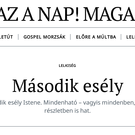
AZ A NAP! MAG
LETÚT
GOSPEL MORZSÁK
ELŐRE A MÚLTBA
LEL
LELKISÉG
Második esély
dik esély Istene. Mindenható – vagyis mindenben
részletben is hat.