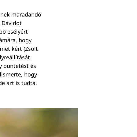
népnek maradandó
e Dávidot
bb esélyért
zámára, hogy
lmet kért (Zsolt
lyreállítását
gy büntetést és
ölismerte, hogy
de azt is tudta,