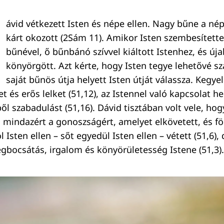
ávid vétkezett Isten és népe ellen. Nagy bűne a 
kárt okozott (2Sám 11). Amikor Isten szembesített
bűnével, ő bűnbánó szívvel kiáltott Istenhez, és úja
könyörgött. Azt kérte, hogy Isten tegye lehetővé s
saját bűnös útja helyett Isten útját válassza. Kegye
vet és erős lelket (51,12), az Istennel való kapcsolat he
ől szabadulást (51,16). Dávid tisztában volt vele, ho
l mindazért a gonoszságért, amelyet elkövetett, és f
 Isten ellen – sőt egyedül Isten ellen – vétett (51,6), 
gbocsátás, irgalom és könyörületesség Istene (51,3).