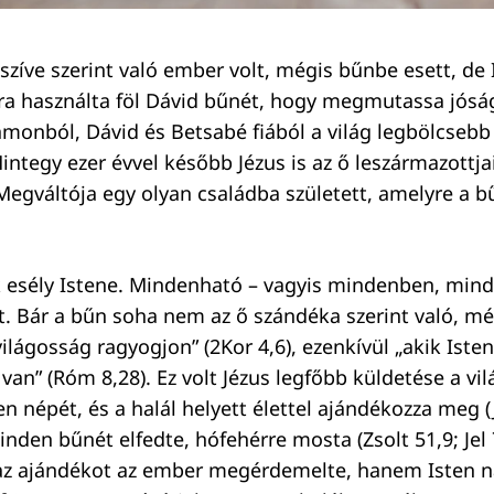
 szíve szerint való ember volt, mégis bűnbe esett, de
Arra használta föl Dávid bűnét, hogy megmutassa jósá
amonból, Dávid és Betsabé fiából a világ legbölcsebb
Mintegy ezer évvel később Jézus is az ő leszármazottjai
g Megváltója egy olyan családba született, amelyre a 
 esély Istene. Mindenható – vagyis mindenben, min
at. Bár a bűn soha nem az ő szándéka szerint való, mé
ilágosság ragyogjon” (2Kor 4,6), ezenkívül „akik Isten
van” (Róm 8,28). Ez volt Jézus legfőbb küldetése a vi
ten népét, és a halál helyett élettel ajándékozza meg (
nden bűnét elfedte, hófehérre mosta (Zsolt 51,9; Jel
 az ajándékot az ember megérdemelte, hanem Isten n