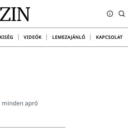
AZIN
Facebook
YouTube
Instagram
Twitter
Spotify
Messenge
KISÉG
VIDEÓK
LEMEZAJÁNLÓ
KAPCSOLAT
, minden apró