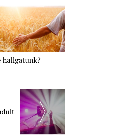
e hallgatunk?
ndult