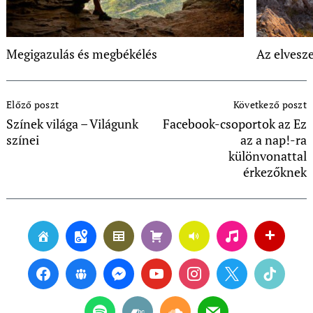
Megigazulás és megbékélés
Az elvesze
Post
Előző poszt
Következő poszt
Navigation
Színek világa – Világunk
Facebook-csoportok az Ez
színei
az a nap!-ra
különvonattal
érkezőknek