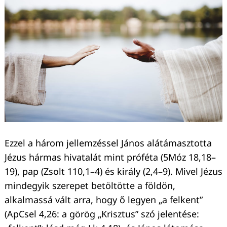
Ezzel a három jellemzéssel János alátámasztotta
Jézus hármas hivatalát mint próféta (5Móz 18,18–
19), pap (Zsolt 110,1–4) és király (2,4–9). Mivel Jézus
mindegyik szerepet betöltötte a földön,
alkalmassá vált arra, hogy ő legyen „a felkent”
(ApCsel 4,26: a görög „Krisztus” szó jelentése: