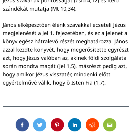
Jézus szavának pontosságát (Zsid 4,12) és ítélő
szándékát mutatja (Mt 10,34).
János elképesztően élénk szavakkal ecseteli Jézus
megjelenését a Jel 1. fejezetében, és ez a jelenet a
könyv egész hátralevő részét meghatározza. János
azzal kezdte könyvét, hogy megerősítette egyrészt
azt, hogy Jézus valóban az, akinek földi szolgálata
során mondta magát (Jel 1,5), másrészt pedig azt,
hogy amikor Jézus visszatér, mindenki előtt
egyértelművé válik, hogy ő Isten Fia (1,7).
Facebook
Twitter
Pinterest
Linkedin
Reddit
Email