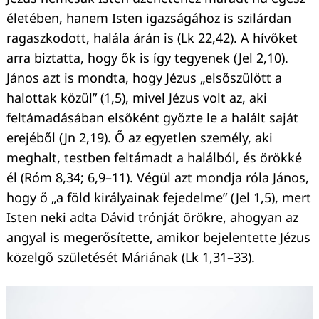
életében, hanem Isten igazságához is szilárdan
ragaszkodott, halála árán is (Lk 22,42). A hívőket
arra biztatta, hogy ők is így tegyenek (Jel 2,10).
János azt is mondta, hogy Jézus „elsőszülött a
halottak közül” (1,5), mivel Jézus volt az, aki
feltámadásában elsőként győzte le a halált saját
erejéből (Jn 2,19). Ő az egyetlen személy, aki
meghalt, testben feltámadt a halálból, és örökké
él (Róm 8,34; 6,9–11). Végül azt mondja róla János,
hogy ő „a föld királyainak fejedelme” (Jel 1,5), mert
Isten neki adta Dávid trónját örökre, ahogyan az
angyal is megerősítette, amikor bejelentette Jézus
közelgő születését Máriának (Lk 1,31–33).