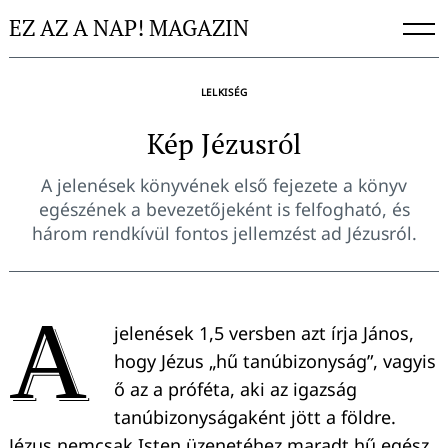
Skip
EZ AZ A NAP! MAGAZIN
to
content
LELKISÉG
Kép Jézusról
A jelenések könyvének első fejezete a könyv
egészének a bevezetőjeként is felfogható, és
három rendkívül fontos jellemzést ad Jézusról.
A
jelenések 1,5 versben azt írja János,
hogy Jézus „hű tanúbizonyság”, vagyis
ő az a próféta, aki az igazság
tanúbizonyságaként jött a földre.
Jézus nemcsak Isten üzenetéhez maradt hű egész