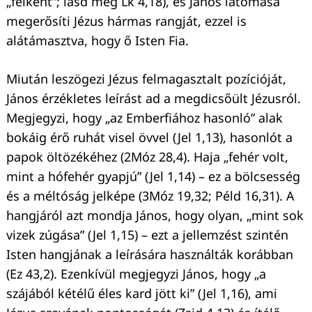
„felkent”; lásd még Lk 4,18), és János látomása
megerősíti Jézus hármas rangját, ezzel is
Keresés:
alátámasztva, hogy ő Isten Fia.
Miután leszögezi Jézus felmagasztalt pozícióját,
János érzékletes leírást ad a megdicsőült Jézusról.
Megjegyzi, hogy „az Emberfiához hasonló” alak
bokáig érő ruhát visel övvel (Jel 1,13), hasonlót a
papok öltözékéhez (2Móz 28,4). Haja „fehér volt,
mint a hófehér gyapjú” (Jel 1,14) – ez a bölcsesség
és a méltóság jelképe (3Móz 19,32; Péld 16,31). A
hangjáról azt mondja János, hogy olyan, „mint sok
vizek zúgása” (Jel 1,15) – ezt a jellemzést szintén
Isten hangjának a leírására használták korábban
(Ez 43,2). Ezenkívül megjegyzi János, hogy „a
szájából kétélű éles kard jött ki” (Jel 1,16), ami