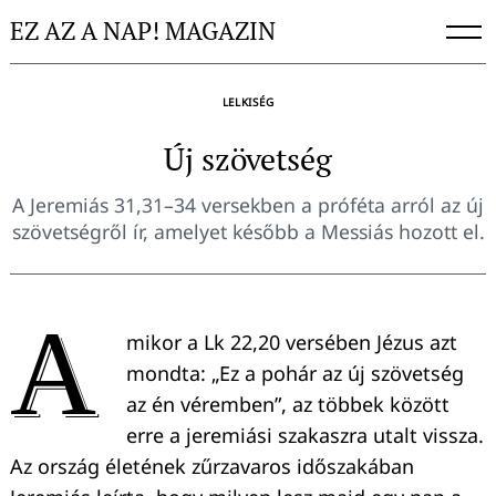
Skip
EZ AZ A NAP! MAGAZIN
to
content
LELKISÉG
Új szövetség
A Jeremiás 31,31–34 versekben a próféta arról az új
szövetségről ír, amelyet később a Messiás hozott el.
A
mikor a Lk 22,20 versében Jézus azt
mondta: „Ez a pohár az új szövetség
az én véremben”, az többek között
erre a jeremiási szakaszra utalt vissza.
Az ország életének zűrzavaros időszakában