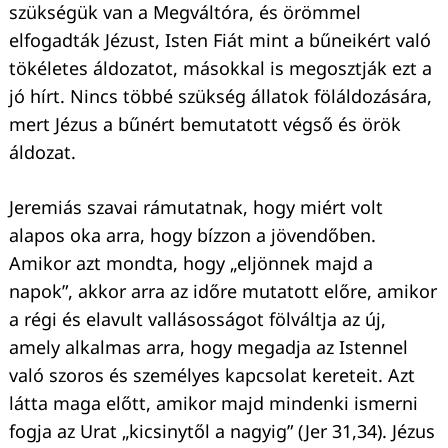
szükségük van a Megváltóra, és örömmel
elfogadták Jézust, Isten Fiát mint a bűneikért való
tökéletes áldozatot, másokkal is megosztják ezt a
jó hírt. Nincs többé szükség állatok föláldozására,
mert Jézus a bűnért bemutatott végső és örök
áldozat.
Jeremiás szavai rámutatnak, hogy miért volt
alapos oka arra, hogy bízzon a jövendőben.
Keresés:
Amikor azt mondta, hogy „eljönnek majd a
napok”, akkor arra az időre mutatott előre, amikor
a régi és elavult vallásosságot fölváltja az új,
amely alkalmas arra, hogy megadja az Istennel
való szoros és személyes kapcsolat kereteit. Azt
látta maga előtt, amikor majd mindenki ismerni
fogja az Urat „kicsinytől a nagyig” (Jer 31,34). Jézus