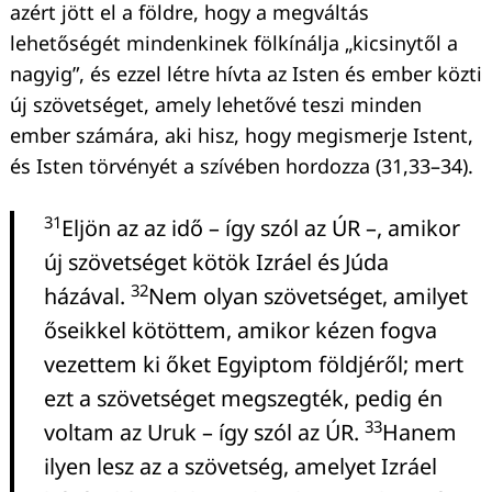
azért jött el a földre, hogy a megváltás
lehetőségét mindenkinek fölkínálja „kicsinytől a
nagyig”, és ezzel létre hívta az Isten és ember közti
új szövetséget, amely lehetővé teszi minden
ember számára, aki hisz, hogy megismerje Istent,
és Isten törvényét a szívében hordozza (31,33–34).
31
Eljön az az idő – így szól az ÚR –, amikor
új szövetséget kötök Izráel és Júda
32
házával.
Nem olyan szövetséget, amilyet
őseikkel kötöttem, amikor kézen fogva
vezettem ki őket Egyiptom földjéről; mert
ezt a szövetséget megszegték, pedig én
33
voltam az Uruk – így szól az ÚR.
Hanem
ilyen lesz az a szövetség, amelyet Izráel