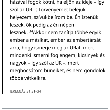
házával fogok kötni, ha eljön az ideje – így
szól az ÚR –: Törvényemet beléjük
helyezem, szívükbe írom be. Én Istenük
leszek, ők pedig az én népem
34
lesznek.
Akkor nem tanítja többé egyik
ember a másikat, ember az embertársát
arra, hogy ismerje meg az URat, mert
mindenki ismerni fog engem, kicsinyek és
nagyok – így szól az ÚR –, mert
megbocsátom bűneiket, és nem gondolok
többé vétkeikre.
JEREMIÁS 31,31–34