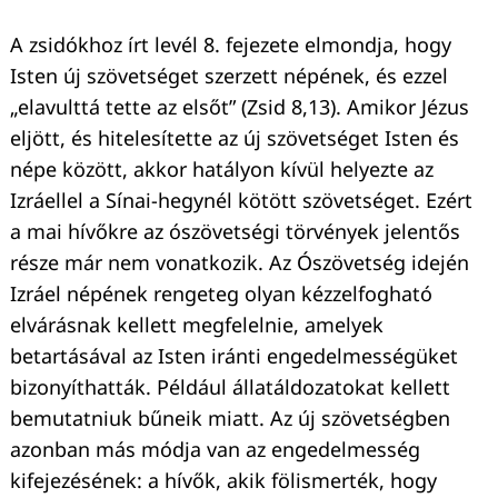
A zsidókhoz írt levél 8. fejezete elmondja, hogy
Isten új szövetséget szerzett népének, és ezzel
„elavulttá tette az elsőt” (Zsid 8,13). Amikor Jézus
eljött, és hitelesítette az új szövetséget Isten és
népe között, akkor hatályon kívül helyezte az
Izráellel a Sínai-hegynél kötött szövetséget. Ezért
a mai hívőkre az ószövetségi törvények jelentős
része már nem vonatkozik. Az Ószövetség idején
Izráel népének rengeteg olyan kézzelfogható
elvárásnak kellett megfelelnie, amelyek
betartásával az Isten iránti engedelmességüket
bizonyíthatták. Például állatáldozatokat kellett
bemutatniuk bűneik miatt. Az új szövetségben
azonban más módja van az engedelmesség
kifejezésének: a hívők, akik fölismerték, hogy