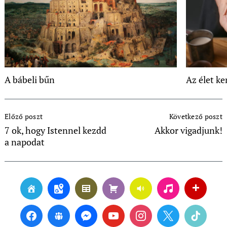
A bábeli bűn
Az élet k
Post
Előző poszt
Következő poszt
Navigation
7 ok, hogy Istennel kezdd
Akkor vigadjunk!
a napodat