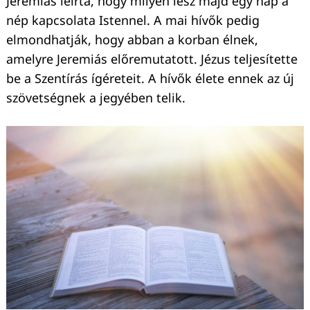
Jeremiás leírta, hogy milyen lesz majd egy nap a
nép kapcsolata Istennel. A mai hívők pedig
elmondhatják, hogy abban a korban élnek,
amelyre Jeremiás előremutatott. Jézus teljesítette
be a Szentírás ígéreteit. A hívők élete ennek az új
szövetségnek a jegyében telik.