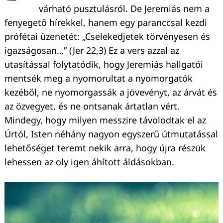
várható pusztulásról. De Jeremiás nem a
fenyegető hírekkel, hanem egy paranccsal kezdi
prófétai üzenetét: „Cselekedjetek törvényesen és
igazságosan…” (Jer 22,3) Ez a vers azzal az
utasítással folytatódik, hogy Jeremiás hallgatói
mentsék meg a nyomorultat a nyomorgatók
kezéből, ne nyomorgassák a jövevényt, az árvát és
az özvegyet, és ne ontsanak ártatlan vért.
Mindegy, hogy milyen messzire távolodtak el az
Úrtól, Isten néhány nagyon egyszerű útmutatással
lehetőséget teremt nekik arra, hogy újra részük
lehessen az oly igen áhított áldásokban.