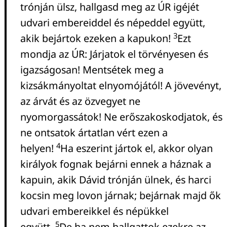
trónján ülsz, hallgasd meg az ÚR igéjét
udvari embereiddel és népeddel együtt,
3
akik bejártok ezeken a kapukon!
Ezt
mondja az ÚR: Járjatok el törvényesen és
igazságosan! Mentsétek meg a
kizsákmányoltat elnyomójától! A jövevényt,
az árvát és az özvegyet ne
nyomorgassátok! Ne erőszakoskodjatok, és
ne ontsatok ártatlan vért ezen a
4
helyen!
Ha eszerint jártok el, akkor olyan
királyok fognak bejárni ennek a háznak a
kapuin, akik Dávid trónján ülnek, és harci
kocsin meg lovon járnak; bejárnak majd ők
udvari embereikkel és népükkel
5
együtt.
De ha nem hallgattok ezekre az