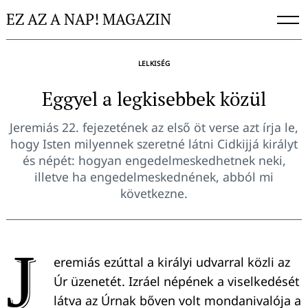
Skip
EZ AZ A NAP! MAGAZIN
to
content
LELKISÉG
Eggyel a legkisebbek közül
Jeremiás 22. fejezetének az első öt verse azt írja le,
hogy Isten milyennek szeretné látni Cidkijjá királyt
és népét: hogyan engedelmeskedhetnek neki,
illetve ha engedelmeskednének, abból mi
következne.
J
eremiás ezúttal a királyi udvarral közli az
Úr üzenetét. Izráel népének a viselkedését
látva az Úrnak bőven volt mondanivalója a