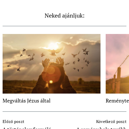
Neked ajánljuk:
Megváltás Jézus által
Reménytel
Post
Előző poszt
Következő poszt
Navigation