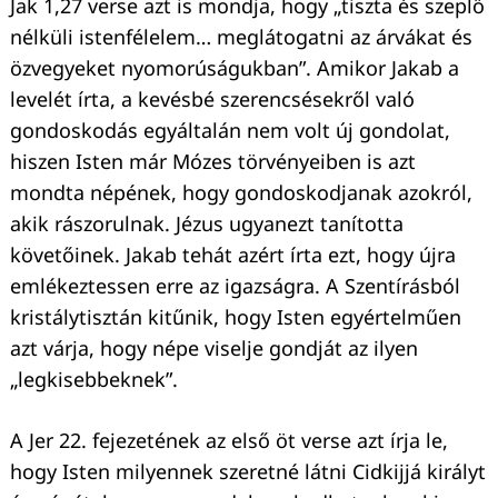
Jak 1,27 verse azt is mondja, hogy „tiszta és szeplő
nélküli istenfélelem… meglátogatni az árvákat és
özvegyeket nyomorúságukban”. Amikor Jakab a
levelét írta, a kevésbé szerencsésekről való
gondoskodás egyáltalán nem volt új gondolat,
hiszen Isten már Mózes törvényeiben is azt
mondta népének, hogy gondoskodjanak azokról,
akik rászorulnak. Jézus ugyanezt tanította
követőinek. Jakab tehát azért írta ezt, hogy újra
emlékeztessen erre az igazságra. A Szentírásból
kristálytisztán kitűnik, hogy Isten egyértelműen
azt várja, hogy népe viselje gondját az ilyen
Keresés:
„legkisebbeknek”.
A Jer 22. fejezetének az első öt verse azt írja le,
hogy Isten milyennek szeretné látni Cidkijjá királyt