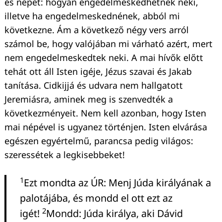
és népét: hogyan engedelmeskedhetnek neki,
illetve ha engedelmeskednének, abból mi
következne. Ám a következő négy vers arról
számol be, hogy valójában mi várható azért, mert
nem engedelmeskedtek neki. A mai hívők előtt
tehát ott áll Isten igéje, Jézus szavai és Jakab
tanítása. Cidkijjá és udvara nem hallgatott
Jeremiásra, aminek meg is szenvedték a
következményeit. Nem kell azonban, hogy Isten
mai népével is ugyanez történjen. Isten elvárása
egészen egyértelmű, parancsa pedig világos:
szeressétek a legkisebbeket!
1
Ezt mondta az ÚR: Menj Júda királyának a
palotájába, és mondd el ott ezt az
2
igét!
Mondd: Júda királya, aki Dávid