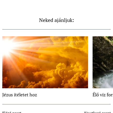
Neked ajánljuk:
Jézus ítéletet hoz
Élő víz fo
Post
Előző poszt
Következő poszt