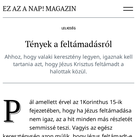
Skip
EZ AZ A NAP! MAGAZIN
to
content
LELKISÉG
Tények a feltámadásról
Ahhoz, hogy valaki keresztény legyen, igaznak kell
tartania azt, hogy Jézus Krisztus feltámadt a
halottak közül.
P
ál amellett érvel az 1Korinthus 15-ik
fejezetében, hogy ha Jézus feltámadása
nem igaz, az a hit minden más részletét
semmissé teszi. Vagyis az egész
kereszténység azon múlik, hogy Jézus feltámadt-e