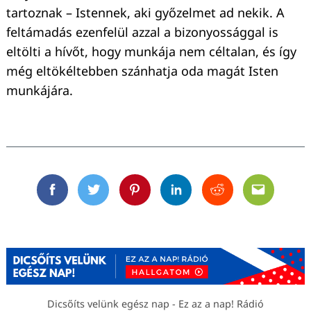
tartoznak – Istennek, aki győzelmet ad nekik. A
feltámadás ezenfelül azzal a bizonyossággal is
eltölti a hívőt, hogy munkája nem céltalan, és így
még eltökéltebben szánhatja oda magát Isten
munkájára.
Facebook
Twitter
Pinterest
Linkedin
Reddit
Email
Dicsőíts velünk egész nap - Ez az a nap! Rádió