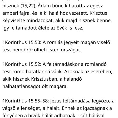
hisznek (15,22). Ádám bűne kihatott az egész
emberi fajra, és lelki halálhoz vezetett. Krisztus
képviselte mindazokat, akik majd hisznek benne,
így feltámadott élete az övék is lesz.
1Korinthus 15,50: A romlás jegyeit magán viselő
test nem örökölheti Isten országát.
1Korinthus 15,52: A feltámadáskor a romlandó
test romolhatatlanná válik. Azoknak az esetében,
akik hisznek Krisztusban, a halandó
halhatatlanságot ölt magára.
1Korinthus 15,55–58: Jézus feltámadása legyőzte a
végső ellenséget, a halált. Ennek az igazságnak a
fényében a hívők hálát adhatnak – sőt hálával