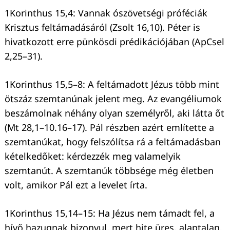
1Korinthus 15,4: Vannak ószövetségi próféciák
Krisztus feltámadásáról (Zsolt 16,10). Péter is
hivatkozott erre pünkösdi prédikációjában (ApCsel
2,25–31).
1Korinthus 15,5–8: A feltámadott Jézus több mint
ötszáz szemtanúnak jelent meg. Az evangéliumok
beszámolnak néhány olyan személyről, aki látta őt
(Mt 28,1–10.16–17). Pál részben azért említette a
szemtanúkat, hogy felszólítsa rá a feltámadásban
kételkedőket: kérdezzék meg valamelyik
szemtanút. A szemtanúk többsége még életben
volt, amikor Pál ezt a levelet írta.
1Korinthus 15,14–15: Ha Jézus nem támadt fel, a
hívő hazugnak bizonyul, mert hite üres, alaptalan.