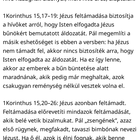
1Korinthus 15,17–19: Jézus feltámadása biztosítja
a hívőket arról, hogy Isten elfogadta Jézus
bűnökért bemutatott áldozatát. Pál megemlíti a
másik eshetőséget is ebben a versben: ha Jézus
Keresés:
nem támadt fel, akkor nincs biztosíték arra, hogy
Isten elfogadta az áldozatát. Ha ez így lenne,
akkor az emberek a bűn büntetése alatt
maradnának, akik pedig már meghaltak, azok
csakugyan reménység nélkül vesztek volna el.
1Korinthus 15,20–26: Jézus azonban feltámadt.
Feltámadása előrevetíti mindazok feltámadását,
akik belé vetik bizalmukat. Pál „zsengének”, azaz
első rügynek, megfakadt, tavaszi bimbónak nevezi
Jézust. Ha ő él, azok is élni fognak, akik benne