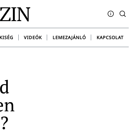
AZIN
Facebook
YouTube
Instagram
Twitter
Spotify
Messenge
KISÉG
VIDEÓK
LEMEZAJÁNLÓ
KAPCSOLAT
ed
en
?