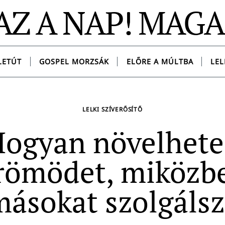
AZ A NAP! MAG
LETÚT
GOSPEL MORZSÁK
ELŐRE A MÚLTBA
LEL
LELKI SZÍVERŐSÍTŐ
ogyan növelhet
römödet, miközb
másokat szolgálsz