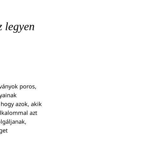
z legyen
tványok poros,
nyainak
 hogy azok, akik
alkalommal azt
lgáljanak,
get