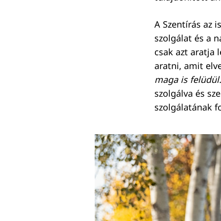
A Szentírás az i
szolgálat és a 
csak azt aratja 
aratni, amit elv
maga is felüdül.
szolgálva és sze
szolgálatának 