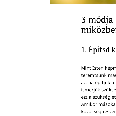
3 módja 
miközbe
1. Építsd 
Mint Isten képm
teremtsünk más
az, ha építjük 
ismerjük szüksé
ezt a szükségle
Amikor másokat
közösség részei