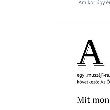
Amikor úgy érz
A
egy „muszáj”-ra
következő: Az Ő 
Mit mond