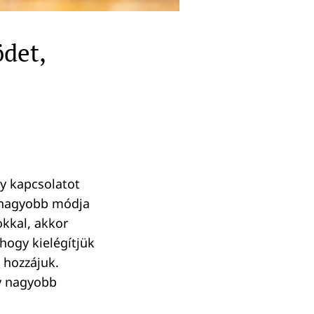
det,
y kapcsolatot
gnagyobb módja
kkal, akkor
hogy kielégítjük
 hozzájuk.
y nagyobb