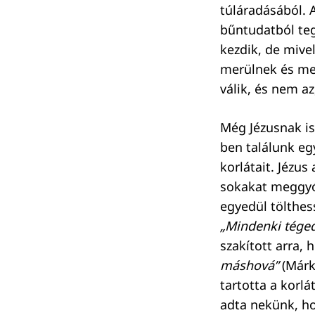
túláradásából. 
bűntudatból teg
kezdik, de mive
merülnek és me
válik, és nem az
Még Jézusnak is 
ben találunk eg
korlátait. Jézu
sokakat meggyóg
egyedül tölthess
„Mindenki téged
szakított arra,
máshová”
(Márk
tartotta a korl
adta nekünk, ho