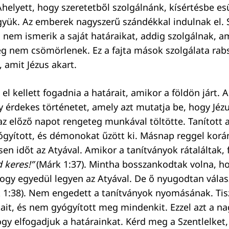
Ahelyett, hogy szeretetből szolgálnánk, kísértésbe e
yük. Az emberek nagyszerű szándékkal indulnak el. S
l nem ismerik a saját határaikat, addig szolgálnak, 
g nem csömörlenek. Ez a fajta mások szolgálata rab
, amit Jézus akart.
el kellett fogadnia a határait, amikor a földön járt. 
y érdekes történetet, amely azt mutatja be, hogy Jéz
s az előző napot rengeteg munkával töltötte. Tanított
yított, és démonokat űzött ki. Másnap reggel korán
en időt az Atyával. Amikor a tanítványok rátaláltak, f
 keres!”
(Márk 1:37). Mintha bosszankodtak volna, ho
 hogy egyedül legyen az Atyával. De ő nyugodtan válas
 1:38). Nem engedett a tanítványok nyomásának. Tis
átait, és nem gyógyított meg mindenkit. Ezzel azt a n
gy elfogadjuk a határainkat. Kérd meg a Szentlelket