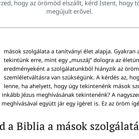
ed, hogy az örömöd elszállt, kérd Istent, hogy t
megújult erővel.
mások szolgálata a tanítványi élet alapja. Gyakran
tekintünk erre, mint egy „muszáj” dologra az életü
eredményeként a szolgálatunkból hiányzik az öröm
szemléletváltásra van szükségünk. A kérdés az, ho
lenne, ha ahelyett, hogy úgy tekintenénk mások szo
, inkább Jézus meghívásának tekintenénk? A nagyszer
meghívásával együtt jár egy ígéret is. Ez az öröm ígé
 a Biblia a mások szolgálatá