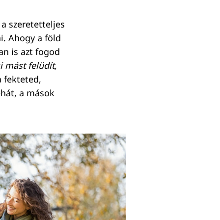
a szeretetteljes
i. Ahogy a föld
an is azt fogod
i mást felüdít,
 fekteted,
Tehát, a mások