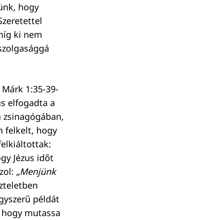
sünk, hogy
zeretettel
amíg ki nem
szolgasággá
A Márk 1:35-39-
us elfogadta a
 a zsinagógában,
 felkelt, hogy
elkiáltottak:
gy Jézus időt
zol:
„Menjünk
zteletben
agyszerű példát
, hogy mutassa