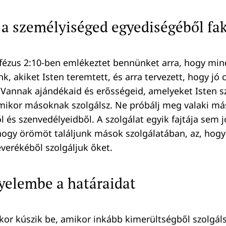
j a személyiséged egyediségéből f
Efézus 2:10-ben emlékeztet bennünket arra, hogy mi
k, akiket Isten teremtett, és arra tervezett, hogy jó
 Vannak ajándékaid és erősségeid, amelyeket Isten s
mikor másoknak szolgálsz. Ne próbálj meg valaki más 
 és szenvedélyeidből. A szolgálat egyik fajtája sem 
hogy örömöt találjunk mások szolgálatában, az, hogy 
verékéből szolgáljuk őket.
gyelembe a határaidat
kor kúszik be, amikor inkább kimerültségből szolgáls