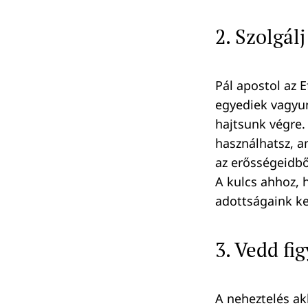
2. Szolgál
Pál apostol az 
egyediek vagyun
hajtsunk végre.
használhatsz, a
az
erősségeidből
A kulcs ahhoz, 
adottságaink ke
3. Vedd fi
A neheztelés ak