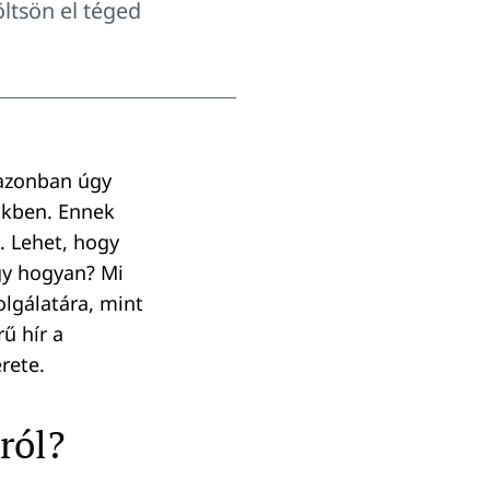
öltsön el téged
 azonban úgy
nkben. Ennek
. Lehet, hogy
gy hogyan? Mi
lgálatára, mint
ű hír a
rete.
ról?