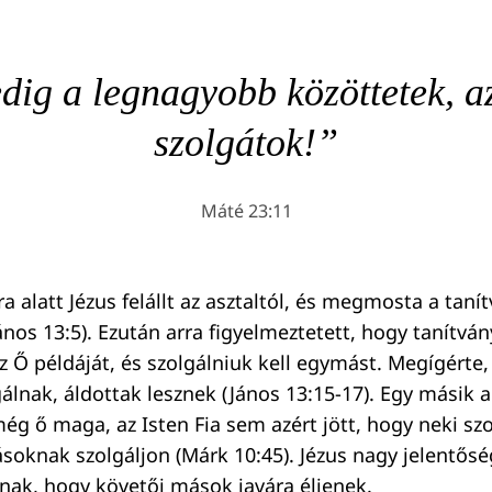
dig a legnagyobb közöttetek, a
szolgátok!”
Máté 23:11
a alatt Jézus felállt az asztaltól, és megmosta a taní
ános 13:5). Ezután arra figyelmeztetett, hogy tanítvá
z Ő példáját, és szolgálniuk kell egymást. Megígérte,
lnak, áldottak lesznek (János 13:15-17). Egy másik 
g ő maga, az Isten Fia sem azért jött, hogy neki szo
knak szolgáljon (Márk 10:45). Jézus nagy jelentősé
nnak, hogy követői mások javára éljenek.