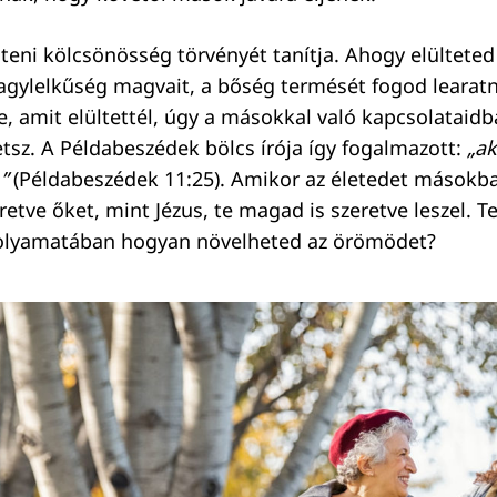
steni kölcsönösség törvényét tanítja. Ahogy elülteted 
nagylelkűség magvait, a bőség termését fogod learatn
le, amit elültettél, úgy a másokkal való kapcsolataidb
etsz. A Példabeszédek bölcs írója így fogalmazott:
„ak
”
(Példabeszédek 11:25). Amikor az életedet másokba
retve őket, mint Jézus, te magad is szeretve leszel. 
folyamatában hogyan növelheted az örömödet?