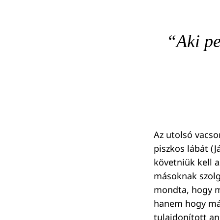
“
Aki pe
Az utolsó vacsor
piszkos lábát (J
követniük kell a
másoknak szolgá
mondta, hogy mé
hanem hogy máso
tulajdonított a