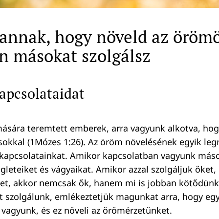
annak, hogy növeld az örömö
n másokat szolgálsz
kapcsolataidat
ására teremtett emberek, arra vagyunk alkotva, hog
okkal (1Mózes 1:26). Az öröm növelésének egyik le
a kapcsolatainkat. Amikor kapcsolatban vagyunk máso
gleteiket és vágyaikat. Amikor azzal szolgáljuk őket, 
tet, akkor nemcsak ők, hanem mi is jobban kötődünk
 szolgálunk, emlékeztetjük magunkat arra, hogy eg
 vagyunk, és ez növeli az örömérzetünket.