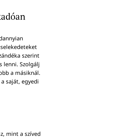
akadóan
ndannyian
 cselekedeteket
zándéka szerint
lenni. Szolgálj
jobb a másiknál.
a saját, egyedi
z, mint a szíved