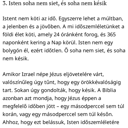
3. Isten soha nem siet, és soha nem késik
Istent nem köti az idő. Egyszerre lehet a múltban,
a jelenben és a jövőben. A mi időszemléletünket a
földi élet köti, amely 24 óránként forog, és 365
naponként kering a Nap körül. Isten nem egy
bolygón él, ezért időtlen. Ő soha nem siet, és soha
nem késik.
Amikor Izrael népe Jézus eljövetelére várt,
valószínűleg úgy tűnt, hogy egy örökkévalóságig
tart. Sokan úgy gondolták, hogy késik. A Biblia
azonban azt mondja, hogy Jézus éppen a
Keresés:
megfelelő időben jött – egy másodperccel sem túl
korán, vagy egy másodperccel sem túl későn.
Ahhoz, hogy ezt belássuk, Isten időszemléletére