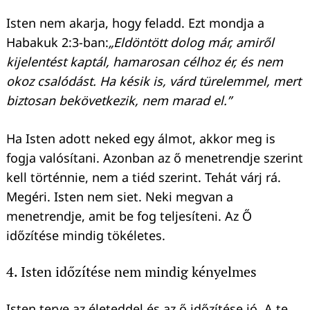
Isten nem akarja, hogy feladd. Ezt mondja a
Habakuk 2:3-ban:
„Eldöntött dolog már, amiről
kijelentést kaptál, hamarosan célhoz ér, és nem
okoz csalódást. Ha késik is, várd türelemmel, mert
biztosan bekövetkezik, nem marad el.”
Ha Isten adott neked egy álmot, akkor meg is
fogja valósítani. Azonban az ő menetrendje szerint
kell történnie, nem a tiéd szerint. Tehát várj rá.
Megéri. Isten nem siet. Neki megvan a
menetrendje, amit be fog teljesíteni. Az Ő
időzítése mindig tökéletes.
4. Isten időzítése nem mindig kényelmes
Isten terve az életeddel és az ő időzítése jó. A te