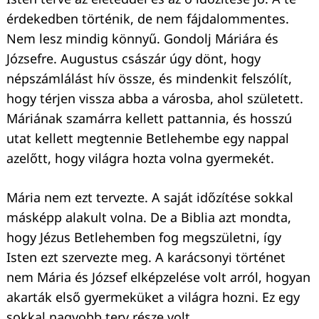
érdekedben történik, de nem fájdalommentes.
Nem lesz mindig könnyű. Gondolj Máriára és
Józsefre. Augustus császár úgy dönt, hogy
népszámlálást hív össze, és mindenkit felszólít,
hogy térjen vissza abba a városba, ahol született.
Máriának szamárra kellett pattannia, és hosszú
utat kellett megtennie Betlehembe egy nappal
azelőtt, hogy világra hozta volna gyermekét.
Mária nem ezt tervezte. A saját időzítése sokkal
másképp alakult volna. De a Biblia azt mondta,
hogy Jézus Betlehemben fog megszületni, így
Isten ezt szervezte meg. A karácsonyi történet
nem Mária és József elképzelése volt arról, hogyan
akarták első gyermeküket a világra hozni. Ez egy
sokkal nagyobb terv része volt.