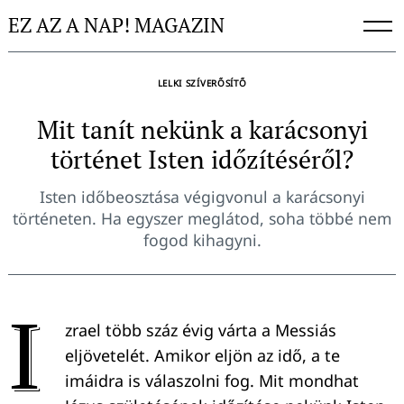
Skip
EZ AZ A NAP! MAGAZIN
to
content
LELKI SZÍVERŐSÍTŐ
Mit tanít nekünk a karácsonyi
történet Isten időzítéséről?
Isten időbeosztása végigvonul a karácsonyi
történeten. Ha egyszer meglátod, soha többé nem
fogod kihagyni.
I
zrael több száz évig várta a Messiás
eljövetelét. Amikor eljön az idő, a te
imáidra is válaszolni fog. Mit mondhat