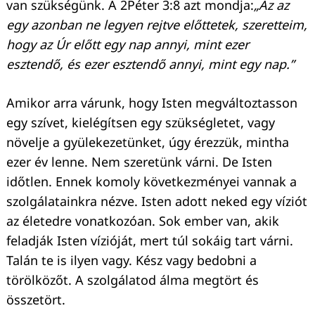
van szükségünk. A 2Péter 3:8 azt mondja:
„Az az
egy azonban ne legyen rejtve előttetek, szeretteim,
hogy az Úr előtt egy nap annyi, mint ezer
esztendő, és ezer esztendő annyi, mint egy nap.”
Amikor arra várunk, hogy Isten megváltoztasson
egy szívet, kielégítsen egy szükségletet, vagy
növelje a gyülekezetünket, úgy érezzük, mintha
ezer év lenne. Nem szeretünk várni. De Isten
időtlen. Ennek komoly következményei vannak a
szolgálatainkra nézve. Isten adott neked egy víziót
az életedre vonatkozóan. Sok ember van, akik
feladják Isten vízióját, mert túl sokáig tart várni.
Talán te is ilyen vagy. Kész vagy bedobni a
törölközőt. A szolgálatod álma megtört és
összetört.