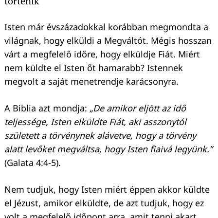
történik
Isten már évszázadokkal korábban megmondta a
világnak, hogy elküldi a Megváltót. Mégis hosszan
várt a megfelelő időre, hogy elküldje Fiát. Miért
nem küldte el Isten őt hamarabb? Istennek
megvolt a saját menetrendje karácsonyra.
A Biblia azt mondja:
„De amikor eljött az idő
teljessége, Isten elküldte Fiát, aki asszonytól
született a törvénynek alávetve, hogy a törvény
alatt levőket megváltsa, hogy Isten fiaivá legyünk.”
(Galata 4:4-5).
Nem tudjuk, hogy Isten miért éppen akkor küldte
el Jézust, amikor elküldte, de azt tudjuk, hogy ez
volt a megfelelő időpont arra, amit tenni akart.