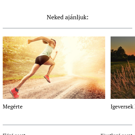
Neked ajánljuk:
Megérte
Igeversek 
Post