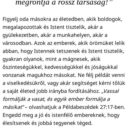
megrontja a rossz társaság!”
Figyelj oda másokra az életedben, akik boldogok,
megalapozottak és Istent tisztelik, akár a
gyülekezetben, akár a munkahelyen, akár a
városodban. Azok az emberek, akik örömüket lelik
abban, hogy Istennek tetszenek és Istent tisztelik,
gyakran olyanok, mint a mágnesek, akik
őszinteségükkel, kedvességükkel és jóságukkal
vonzanak magukhoz másokat. Ne félj példát venni
a viselkedésükről, vagy akár segítséget kérni tőlük
a saját életed jobb irányba fordításához.
„Vassal
formálják a vasat, és egyik ember formálja a
másikat”
– olvashatjuk a Példabeszédek 27:17-ben.
Engedd meg a jó és istenfélő embereknek, hogy
élesítsenek és jobbá tegyenek téged.