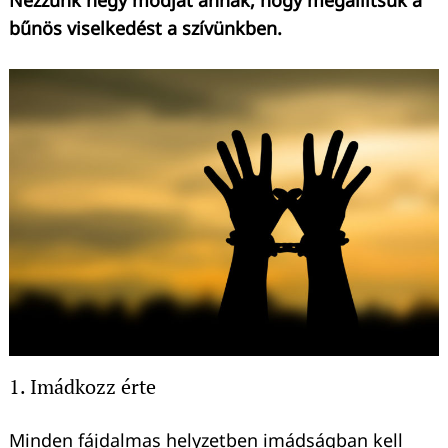
Nézzünk négy módját annak, hogy megállítsuk a
bűnös viselkedést a szívünkben.
1. Imádkozz érte
Minden fájdalmas helyzetben imádságban kell