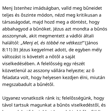
Menj Istenhez imádságban, valld meg bűneidet
teljes és őszinte módon, nézd meg kritikusan a
társaságodat, majd hozd meg a döntést, hogy
abbahagyod a bűnöket. Jézus azt mondta a bűnös
asszonynak, akit megmentett a vádlói általi
haláltól:
„Menj el, és többé ne vétkezz!”
(János
8:11) Itt Jézus kegyelmet adott, de egyben mély
változást is követelt a nőtől a saját
viselkedésében. A felelősség egy részét
közvetlenül az asszony vállára helyezte; az ő
feladata volt, hogy helyesen kezdjen élni, miután
megszabadult a bűnétől.
Ugyanez vonatkozik ránk is; felelősségünk, hogy
távol tartsuk magunkat a bűnös viselkedéstől, és