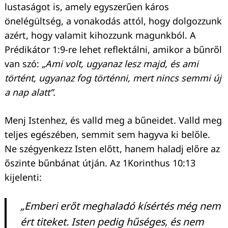
lustaságot is, amely egyszerűen káros
önelégültség, a vonakodás attól, hogy dolgozzunk
azért, hogy valamit kihozzunk magunkból. A
Prédikátor 1:9-re lehet reflektálni, amikor a bűnről
van szó:
„Ami volt, ugyanaz lesz majd, és ami
történt, ugyanaz fog történni, mert nincs semmi új
a nap alatt”.
Menj Istenhez, és valld meg a bűneidet. Valld meg
Keresés:
teljes egészében, semmit sem hagyva ki belőle.
Ne szégyenkezz Isten előtt, hanem haladj előre az
őszinte bűnbánat útján. Az 1Korinthus 10:13
kijelenti:
„Emberi erőt meghaladó kísértés még nem
ért titeket. Isten pedig hűséges, és nem