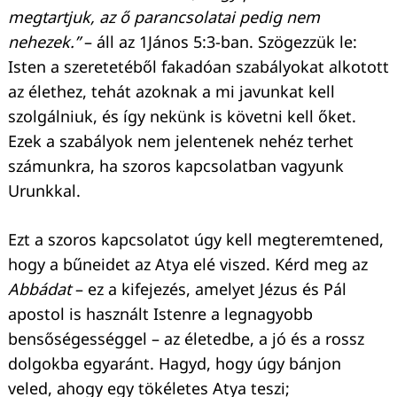
megtartjuk, az ő parancsolatai pedig nem
nehezek.”
– áll az 1János 5:3-ban. Szögezzük le:
Isten a szeretetéből fakadóan szabályokat alkotott
az élethez, tehát azoknak a mi javunkat kell
szolgálniuk, és így nekünk is követni kell őket.
Ezek a szabályok nem jelentenek nehéz terhet
számunkra, ha szoros kapcsolatban vagyunk
Urunkkal.
Ezt a szoros kapcsolatot úgy kell megteremtened,
hogy a bűneidet az Atya elé viszed. Kérd meg az
Abbádat
– ez a kifejezés, amelyet Jézus és Pál
apostol is használt Istenre a legnagyobb
bensőségességgel – az életedbe, a jó és a rossz
dolgokba egyaránt. Hagyd, hogy úgy bánjon
veled, ahogy egy tökéletes Atya teszi;