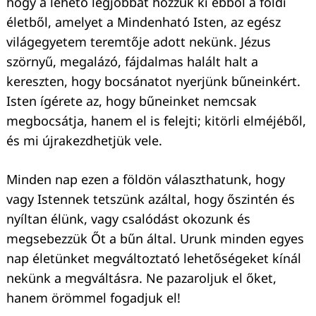
hogy a lehető legjobbat hozzuk ki ebből a földi
életből, amelyet a Mindenható Isten, az egész
világegyetem teremtője adott nekünk. Jézus
szörnyű, megalázó, fájdalmas halált halt a
kereszten, hogy bocsánatot nyerjünk bűneinkért.
Isten ígérete az, hogy bűneinket nemcsak
megbocsátja, hanem el is felejti; kitörli elméjéből,
és mi újrakezdhetjük vele.
Minden nap ezen a földön választhatunk, hogy
vagy Istennek tetszünk azáltal, hogy őszintén és
nyíltan élünk, vagy csalódást okozunk és
megsebezzük Őt a bűn által. Urunk minden egyes
nap életünket megváltoztató lehetőségeket kínál
nekünk a megváltásra. Ne pazaroljuk el őket,
hanem örömmel fogadjuk el!