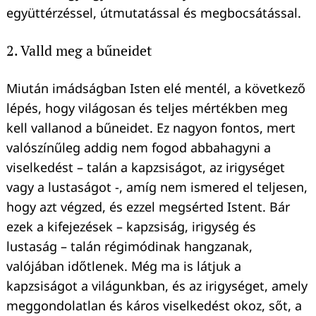
együttérzéssel, útmutatással és megbocsátással.
2. Valld meg a bűneidet
Miután imádságban Isten elé mentél, a következő
lépés, hogy világosan és teljes mértékben meg
kell vallanod a bűneidet. Ez nagyon fontos, mert
valószínűleg addig nem fogod abbahagyni a
viselkedést – talán a kapzsiságot, az irigységet
vagy a lustaságot -, amíg nem ismered el teljesen,
hogy azt végzed, és ezzel megsérted Istent. Bár
ezek a kifejezések – kapzsiság, irigység és
lustaság – talán régimódinak hangzanak,
valójában időtlenek. Még ma is látjuk a
kapzsiságot a világunkban, és az irigységet, amely
meggondolatlan és káros viselkedést okoz, sőt, a