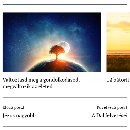
Változtasd meg a gondolkodásod,
12 bátorít
megváltozik az életed
Post
Előző poszt
Következő poszt
Navigation
Jézus nagyobb
A Dal felvetései