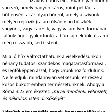
az aktív bűnös élet. Akár olyan bűnről
van szó, amely nagyon káros, mint például a
hűtlenség, akár olyan bűnről, amely a szívünk
mélyén rejtőzik (talán túlságosan büszkék
vagyunk, vagy kapzsik, vagy valamilyen formában
falánkságot gyakorlunk), a bűn fáj nekünk, és ami
még rosszabb, sérti Istent.
Mi a jó hír? Változtathatunk a viselkedésünkön
néhány tudatos, szándékos magatartásformával,
és legfőképpen azzal, hogy Urunkhoz fordulunk.
Ne feledjük, mindannyian vétkezünk; ez része a
közös bukott emberi természetünknek. Ahogy a
Róma 3:23 emlékeztet:
„mivel mindenki vétkezett,
és nélkülözi Isten dicsőségét”