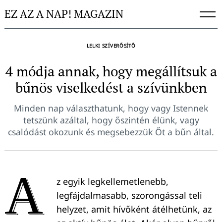
Skip
EZ AZ A NAP! MAGAZIN
to
content
LELKI SZÍVERŐSÍTŐ
4 módja annak, hogy megállítsuk a
bűnös viselkedést a szívünkben
Minden nap választhatunk, hogy vagy Istennek
tetszünk azáltal, hogy őszintén élünk, vagy
csalódást okozunk és megsebezzük Őt a bűn által.
A
z egyik legkellemetlenebb,
legfájdalmasabb, szorongással teli
helyzet, amit hívőként átélhetünk, az