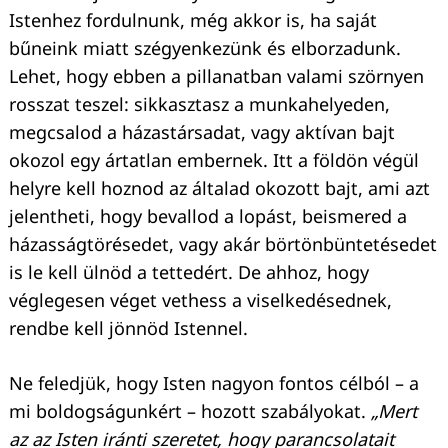
Istenhez fordulnunk, még akkor is, ha saját
bűneink miatt szégyenkezünk és elborzadunk.
Lehet, hogy ebben a pillanatban valami szörnyen
rosszat teszel: sikkasztasz a munkahelyeden,
megcsalod a házastársadat, vagy aktívan bajt
okozol egy ártatlan embernek. Itt a földön végül
helyre kell hoznod az általad okozott bajt, ami azt
jelentheti, hogy bevallod a lopást, beismered a
házasságtörésedet, vagy akár börtönbüntetésedet
is le kell ülnöd a tettedért. De ahhoz, hogy
véglegesen véget vethess a viselkedésednek,
rendbe kell jönnöd Istennel.
Ne feledjük, hogy Isten nagyon fontos célból – a
mi boldogságunkért – hozott szabályokat.
„Mert
az az Isten iránti szeretet, hogy parancsolatait