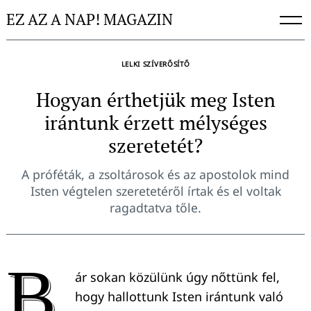
Skip
EZ AZ A NAP! MAGAZIN
to
content
LELKI SZÍVERŐSÍTŐ
Hogyan érthetjük meg Isten
irántunk érzett mélységes
szeretetét?
A próféták, a zsoltárosok és az apostolok mind
Isten végtelen szeretetéről írtak és el voltak
ragadtatva tőle.
B
ár sokan közülünk úgy nőttünk fel,
hogy hallottunk Isten irántunk való