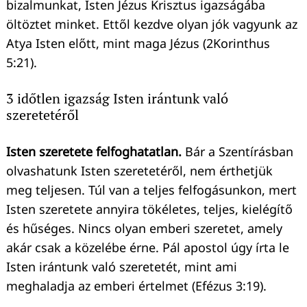
bizalmunkat, Isten Jézus Krisztus igazságába
öltöztet minket. Ettől kezdve olyan jók vagyunk az
Atya Isten előtt, mint maga Jézus (2Korinthus
5:21).
3 időtlen igazság Isten irántunk való
szeretetéről
Isten szeretete felfoghatatlan.
Bár a Szentírásban
olvashatunk Isten szeretetéről, nem érthetjük
meg teljesen. Túl van a teljes felfogásunkon, mert
Isten szeretete annyira tökéletes, teljes, kielégítő
és hűséges. Nincs olyan emberi szeretet, amely
akár csak a közelébe érne. Pál apostol úgy írta le
Isten irántunk való szeretetét, mint ami
meghaladja az emberi értelmet (Efézus 3:19).