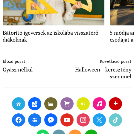
Bátorító igeversek az iskolába visszatérő
5 módja a
diákoknak
csodáját a
Post
Előző poszt
Következő poszt
Navigation
Gyász nélkül
Halloween – keresztény
szemmel