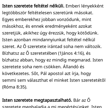
Isten szeretete feltétel nélküli.
Emberi lényekként
legtöbbször feltételesen szeretünk másokat.
Egyes emberekhez jobban vonzódunk, mint
másokhoz, és ennek eredményeként azokat
szeretjük, akikhez úgy érezzük, hogy kötődünk.
Isten azonban mindannyiunkat feltétel nélkül
szeret. Az Ő szeretete irántad soha nem változik.
Bízhatsz az Ő szeretetében (1János 4:16), és
bízhatsz abban, hogy ez mindig megmarad. Isten
szeretete soha nem csökken. Állandó és
következetes. Sőt, Pál apostol azt írja, hogy
semmi sem választhat el minket Isten szeretetétől
(Róma 8:35).
Isten szeretete megtapasztalható.
Bár az Ő
szeretete meghaladja a mi megértésünket, Isten