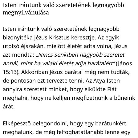
Isten irántunk való szeretetének legnagyobb
megnyilvánulása
Isten irántunk való szeretetének legnagyobb
bizonyítéka Jézus Krisztus keresztje. Az egyik
utolsó éjszakán, mielőtt életét adta volna, Jézus
azt mondta:
„Nincs senkiben nagyobb szeretet
annál, mint ha valaki életét adja barátaiért”
(János
15:13). Akkoriban Jézus barátai még nem tudták,
de pontosan ezt tervezte tenni. Az Atya Isten
Keresés:
annyira szeretett minket, hogy elküldte Fiát
meghalni, hogy ne kelljen megfizetnünk a bűneink
árát.
Elképesztő belegondolni, hogy egy barátunkért
meghalunk, de még felfoghatatlanabb lenne egy