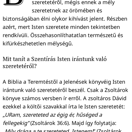
szeretetéről, mégis ennek a mély
szeretetnek az örömében és
biztonságában élni olykor kihívást jelent. Részben
azért, mert Isten szeretete minden tekintetben
rendkívüli. Összehasonlíthatatlan természetű és
kifürkészhetetlen mélységű.
Mit tanít a Szentírás Isten irántunk való
szeretetéről?
A Biblia a Teremtéstől a Jelenések könyvéig Isten
irántunk való szeretetéről beszél. Csak a Zsoltárok
könyve számos versben ír erről. A zsoltáros Dávid
ezekkel a költői szavakkal írta le Isten szeretetét:
„URam, szereteted az égig ér, hűséged a
fellegekig”
(Zsoltárok 36:6). Majd így folytatja:
„Mily drága a te szereteted, Istenem!
” (Zsoltárok