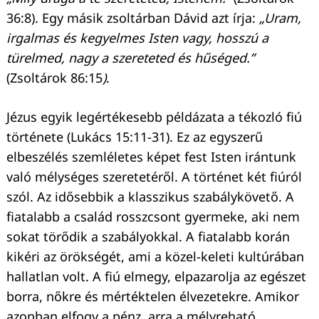
36:8). Egy másik zsoltárban Dávid azt írja:
„Uram,
irgalmas és kegyelmes Isten vagy, hosszú a
türelmed, nagy a szereteted és hűséged.”
(Zsoltárok 86:15
)
.
Jézus egyik legértékesebb példázata a tékozló fiú
története (Lukács 15:11-31). Ez az egyszerű
elbeszélés szemléletes képet fest Isten irántunk
való mélységes szeretetéről. A történet két fiúról
szól. Az idősebbik a klasszikus szabálykövető. A
fiatalabb a család rosszcsont gyermeke, aki nem
sokat törődik a szabályokkal. A fiatalabb korán
kikéri az örökségét, ami a közel-keleti kultúrában
hallatlan volt. A fiú elmegy, elpazarolja az egészet
borra, nőkre és mértéktelen élvezetekre. Amikor
azonban elfogy a pénz, arra a mélyreható