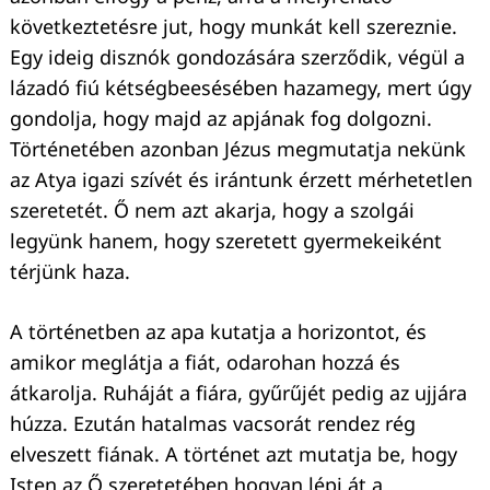
következtetésre jut, hogy munkát kell szereznie.
Egy ideig disznók gondozására szerződik, végül a
lázadó fiú kétségbeesésében hazamegy, mert úgy
gondolja, hogy majd az apjának fog dolgozni.
Történetében azonban Jézus megmutatja nekünk
az Atya igazi szívét és irántunk érzett mérhetetlen
szeretetét. Ő nem azt akarja, hogy a szolgái
legyünk hanem, hogy szeretett gyermekeiként
térjünk haza.
A történetben az apa kutatja a horizontot, és
amikor meglátja a fiát, odarohan hozzá és
átkarolja. Ruháját a fiára, gyűrűjét pedig az ujjára
húzza. Ezután hatalmas vacsorát rendez rég
elveszett fiának. A történet azt mutatja be, hogy
Isten az Ő szeretetében hogyan lépi át a