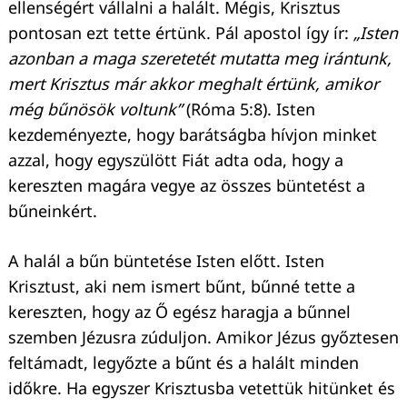
ellenségért vállalni a halált. Mégis, Krisztus
pontosan ezt tette értünk. Pál apostol így ír:
„Isten
azonban a maga szeretetét mutatta meg irántunk,
mert Krisztus már akkor meghalt értünk, amikor
még bűnösök voltunk”
(Róma 5:8). Isten
kezdeményezte, hogy barátságba hívjon minket
azzal, hogy egyszülött Fiát adta oda, hogy a
kereszten magára vegye az összes büntetést a
bűneinkért.
A halál a bűn büntetése Isten előtt. Isten
Krisztust, aki nem ismert bűnt, bűnné tette a
kereszten, hogy az Ő egész haragja a bűnnel
szemben Jézusra zúduljon. Amikor Jézus győztesen
feltámadt, legyőzte a bűnt és a halált minden
időkre. Ha egyszer Krisztusba vetettük hitünket és