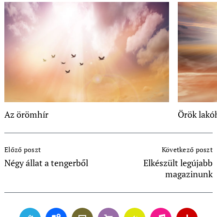
Az örömhír
Örök lakó
Post
Előző poszt
Következő poszt
Navigation
Négy állat a tengerből
Elkészült legújabb
magazinunk