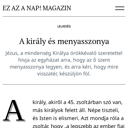
Skip
EZ AZ A NAP! MAGAZIN
to
content
LELKISÉG
A király és menyasszonya
Jézus, a mindenség Királya örökkévaló szeretettel
hívja az egyházat arra, hogy az ő szent
menyasszonya legyen, és arra kéri, hogy mire
visszatér, készüljön föl.
A
király, akiről a 45. zsoltárban szó van,
más királyok felett áll. Népe tiszteli,
és Isten is elismeri. Azt mondja róla a
zsoltár, hogy „a legszebb az ember fiai