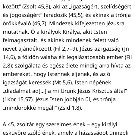
között” (Zsolt 45,3), aki az „igazságért, szelídségért
és jogosságért” fáradozik (45,5), és akinek a trónja
örökkévaló (45,7). Mindezek kifejezetten Jézusra
mutatnak. Ő a királyok Királya, akit Isten
felmagasztalt, és akinek mindenek felett való
nevet ajándékozott (Fil 2,7–9). Jézus az igazság (Jn
14,6), a földön valaha élt legalázatosabb ember (Fil
2,8); szolgálata és egész élete mindig arra hívta az
embereket, hogy Istennek éljenek, és az ő
igazságát keressék (Mt 5,6). Isten népének
„diadalmat ad[…] a mi Urunk Jézus Krisztus által”
(1Kor 15,57). Jézus Isten jobbján ül, és trónja
„mindörökké megáll” (Zsid 1,8).
A 45. zsoltár egy szerelmes ének – egy királyi
esküvőre szóló ének, amely a házasságot ünnepli