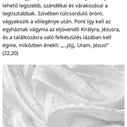
lehető legszebb, szándékai és várakozásai a
legtisztábbak. Szívében túlcsorduló öröm,
vágyakozik a vőlegénye után. Pont így kell az
egyháznak vágynia az eljövendő Királyra, Jézusra,
és a találkozásra való felkészülés lázában kell
égnie, miközben énekli: „…jöjj, Uram, Jézus!”
(22,20)