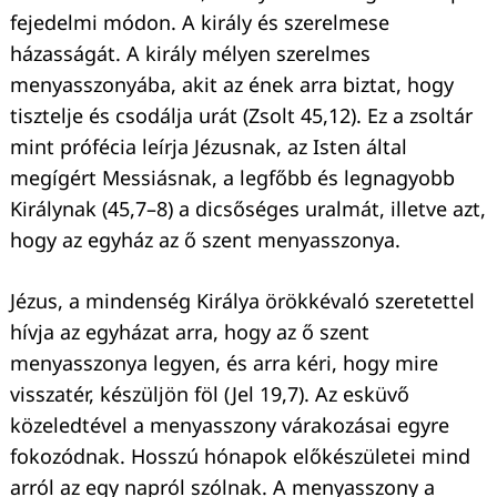
fejedelmi módon. A király és szerelmese
házasságát. A király mélyen szerelmes
menyasszonyába, akit az ének arra biztat, hogy
tisztelje és csodálja urát (Zsolt 45,12). Ez a zsoltár
mint prófécia leírja Jézusnak, az Isten által
megígért Messiásnak, a legfőbb és legnagyobb
Királynak (45,7–8) a dicsőséges uralmát, illetve azt,
hogy az egyház az ő szent menyasszonya.
Jézus, a mindenség Királya örökkévaló szeretettel
hívja az egyházat arra, hogy az ő szent
menyasszonya legyen, és arra kéri, hogy mire
Keresés:
visszatér, készüljön föl (Jel 19,7). Az esküvő
közeledtével a menyasszony várakozásai egyre
fokozódnak. Hosszú hónapok előkészületei mind
arról az egy napról szólnak. A menyasszony a