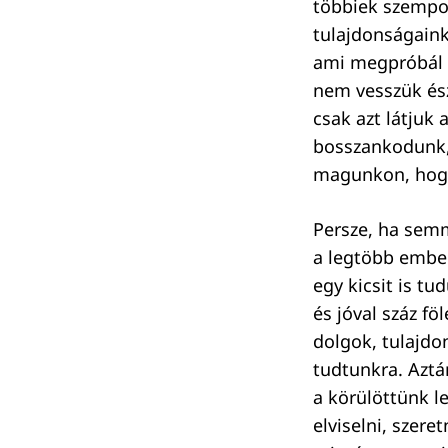
többiek szempon
tulajdonságaink 
ami megpróbál c
nem vesszük ész
csak azt látjuk
bosszankodunk, 
magunkon, hogy
Persze, ha semm
a legtöbb ember
egy kicsit is t
és jóval száz fö
dolgok, tulajdo
tudtunkra. Aztá
a körülöttünk l
elviselni, szer