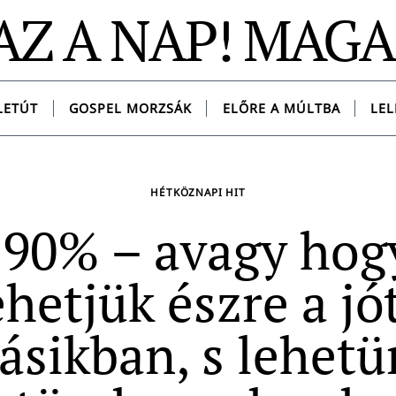
AZ A NAP! MAG
LETÚT
GOSPEL MORZSÁK
ELŐRE A MÚLTBA
LEL
HÉTKÖZNAPI HIT
-90% – avagy hog
hetjük észre a jó
ásikban, s lehetü