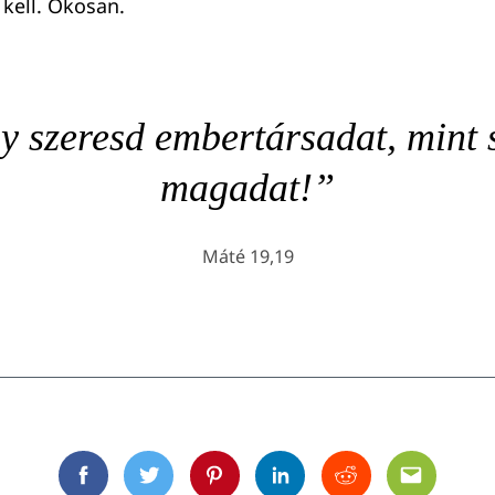
 kell. Okosan.
 szeresd embertársadat, mint 
magadat!”
Máté 19,19
Facebook
Twitter
Pinterest
Linkedin
Reddit
Email