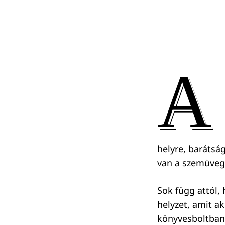
A
helyre, barátsá
van a szemüveg
Sok függ attól, 
helyzet, amit a
könyvesboltban,