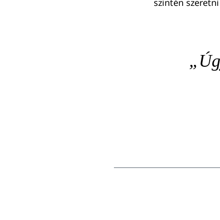
szintén szeretni
„Úgy