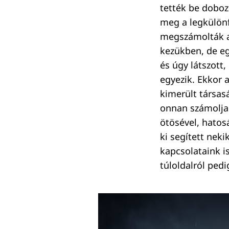
tették be doboz
meg a legkülönf
megszámolták a 
kezükben, de eg
és úgy látszott
egyezik. Ekkor 
kimerült társas
onnan számolja 
ötösével, hatos
ki segített neki
kapcsolataink i
túloldalról ped