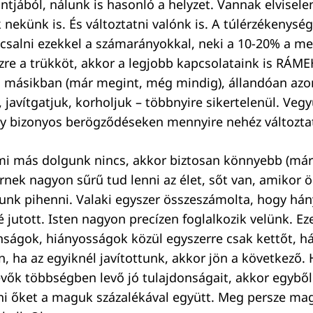
tjából, nálunk is hasonló a helyzet. Vannak elvisel
nekünk is. És változtatni valónk is. A túlérzékenység
salni ezekkel a számarányokkal, neki a 10-20% a m
re a trükköt, akkor a legjobb kapcsolataink is RÁM
 a másikban (már megint, még mindig), állandóan azo
javítgatjuk, korholjuk – többnyire sikertelenül. Vegy
 bizonyos berögződéseken mennyire nehéz változtat
i más dolgunk nincs, akkor biztosan könnyebb (már 
nek nagyon sűrű tud lenni az élet, sőt van, amikor ö
udunk pihenni. Valaki egyszer összeszámolta, hogy hán
lé jutott. Isten nagyon precízen foglalkozik velünk. E
nságok, hiányosságok közül egyszerre csak kettőt, h
n, ha az egyiknél javítottunk, akkor jön a következő.
evők többségben levő jó tulajdonságait, akkor egybő
etni őket a maguk százalékával együtt. Meg persze mag