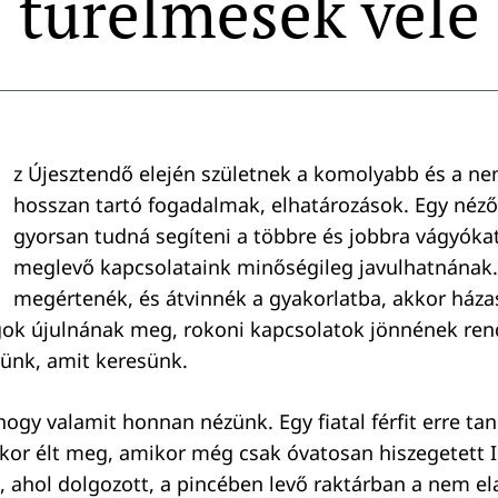
türelmesek vele
z Újesztendő elején születnek a komolyabb és a ne
hosszan tartó fogadalmak, elhatározások. Egy néz
gyorsan tudná segíteni a többre és jobbra vágyókat
meglevő kapcsolataink minőségileg javulhatnának.
megértenék, és átvinnék a gyakorlatba, akkor ház
gok újulnának meg, rokoni kapcsolatok jönnének ren
ünk, amit keresünk.
hogy valamit honnan nézünk. Egy fiatal férfit erre tan
kkor élt meg, amikor még csak óvatosan hiszegetett 
 ahol dolgozott, a pincében levő raktárban a nem e