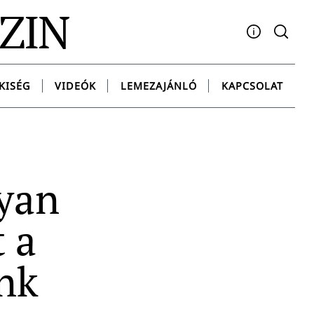
AZIN
Facebook
YouTube
Instagram
Twitter
Spotify
Messenge
KISÉG
VIDEÓK
LEMEZAJÁNLÓ
KAPCSOLAT
yan
t a
nk