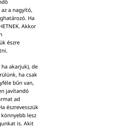
endő
 az a nagyító,
eghatározó. Ha
EHETNEK. Akkor
n
ük észre
ni.
ha akarjuk), de
rülünk, ha csak
yféle bűn van,
zen javítandó
ármat ad
 Ha észrevesszük
l könnyebb lesz
unkat is. Akit