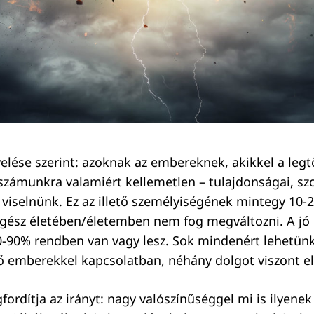
lése szerint: azoknak az embereknek, akikkel a legtö
számunkra valamiért kellemetlen – tulajdonságai, sz
 viselnünk. Ez az illető személyiségének mintegy 10-2
egész életében/életemben nem fog megváltozni. A jó 
-90% rendben van vagy lesz. Sok mindenért lehetünk
ő emberekkel kapcsolatban, néhány dolgot viszont el 
fordítja az irányt: nagy valószínűséggel mi is ilyene