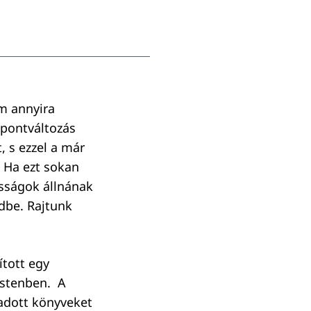
m annyira
őpontváltozás
, s ezzel a már
 Ha ezt sokan
asságok állnának
dbe. Rajtunk
ított egy
Istenben. A
ladott könyveket