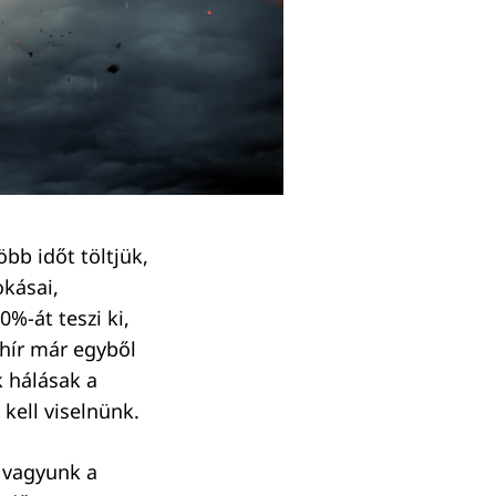
bb időt töltjük,
okásai,
0%-át teszi ki,
hír már egyből
 hálásak a
kell viselnünk.
k vagyunk a