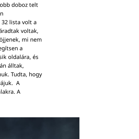
yobb doboz telt
án
2 lista volt a
áradtak voltak,
jöjjenek, mi nem
egítsen a
ik oldalára, és
n álltak,
muk. Tudta, hogy
rájuk. A
lakra. A