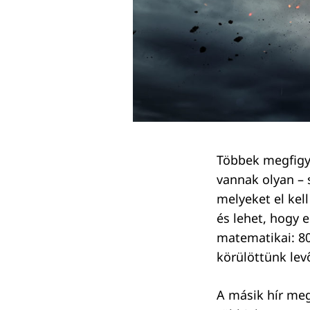
Keresés:
Többek megfigye
vannak olyan – 
melyeket el kell
és lehet, hogy 
matematikai: 80
körülöttünk lev
A másik hír meg