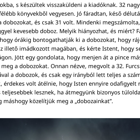
okba, s készültek visszaküldeni a kiadóknak. 32 nag
élébb könyvekből vegyesen. Jó fáradtan, késő délut
dobozokat, és csak 31 volt. Mindenki megszámolta, 3
gyel kevesebb doboz. Melyik hiányozhat, és miért? F
, hogy órákig bontogathatják ki a dobozokat, hogy rá
az illető imádkozott magában, és kérte Istent, hogy s
ágon. Jött egy gondolata, hogy menjen át a pince más
meg a dobozokat. Onnan nézve, megvolt a 32. Furcsá
ával a dobozok, és csak egy irányból lett teljes a szá
k, érdekes volt átélnie, hogy Isten ennyire odafigyelt 
s teljesebbek lesznek, ha átmegyünk bizonyos túlolda
ig máshogy közelítjük meg a „dobozainkat”.