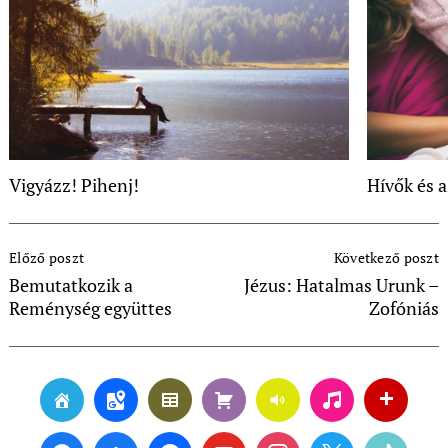
Vigyázz! Pihenj!
Hívők és 
Post
Előző poszt
Következő poszt
Navigation
Bemutatkozik a
Jézus: Hatalmas Urunk –
Reménység együttes
Zofóniás