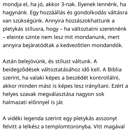
mondja el, ha jó, akkor 3-nak. Ilyenek lennénk, ha
hagynánk. Egy hozzáállás és gondolkodás váltásra
van szükségünk. Annyira hozzászokhattunk a
pletykás stílusra, hogy – ha változtatni szeretnénk
– eleinte szinte nem lesz mit mondanunk, mert
annyira bejáratódtak a kedvezőtlen mondandók.
Keresés:
Aztán belejövünk, és stílust váltunk. A
beidegződések változtatásához idő kell. A Biblia
szerint, ha valaki képes a beszédét kontrollálni,
akkor minden mást is képes lesz irányítani. Ezért a
helyes szavak megválasztása nagyon sok
halmazati előnnyel is jár.
A vidéki legenda szerint egy pletykás asszonyt
felvitt a lelkész a templomtoronyba. Vitt magával