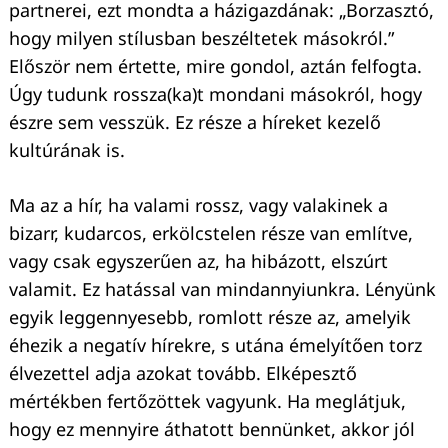
partnerei, ezt mondta a házigazdának: „Borzasztó,
hogy milyen stílusban beszéltetek másokról.”
Először nem értette, mire gondol, aztán felfogta.
Úgy tudunk rossza(ka)t mondani másokról, hogy
észre sem vesszük. Ez része a híreket kezelő
kultúrának is.
Ma az a hír, ha valami rossz, vagy valakinek a
bizarr, kudarcos, erkölcstelen része van említve,
vagy csak egyszerűen az, ha hibázott, elszúrt
valamit. Ez hatással van mindannyiunkra. Lényünk
egyik leggennyesebb, romlott része az, amelyik
éhezik a negatív hírekre, s utána émelyítően torz
élvezettel adja azokat tovább. Elképesztő
mértékben fertőzöttek vagyunk. Ha meglátjuk,
hogy ez mennyire áthatott bennünket, akkor jól