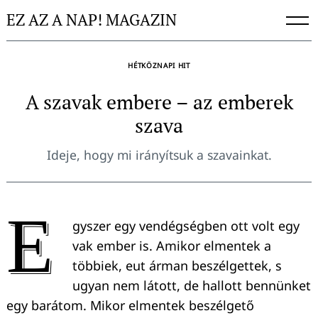
Skip
EZ AZ A NAP! MAGAZIN
to
content
HÉTKÖZNAPI HIT
A szavak embere – az emberek
szava
Ideje, hogy mi irányítsuk a szavainkat.
E
gyszer egy vendégségben ott volt egy
vak ember is. Amikor elmentek a
többiek, eut árman beszélgettek, s
ugyan nem látott, de hallott bennünket
egy barátom. Mikor elmentek beszélgető