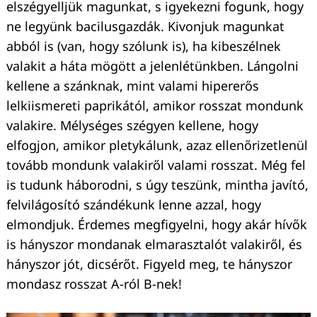
elszégyelljük magunkat, s igyekezni fogunk, hogy
ne legyünk bacilusgazdák. Kivonjuk magunkat
abból is (van, hogy szólunk is), ha kibeszélnek
valakit a háta mögött a jelenlétünkben. Lángolni
kellene a szánknak, mint valami hipererős
lelkiismereti paprikától, amikor rosszat mondunk
valakire. Mélységes szégyen kellene, hogy
elfogjon, amikor pletykálunk, azaz ellenőrizetlenül
tovább mondunk valakiről valami rosszat. Még fel
is tudunk háborodni, s úgy teszünk, mintha javító,
felvilágosító szándékunk lenne azzal, hogy
elmondjuk. Érdemes megfigyelni, hogy akár hívők
is hányszor mondanak elmarasztalót valakiről, és
hányszor jót, dicsérőt. Figyeld meg, te hányszor
mondasz rosszat A-ról B-nek!