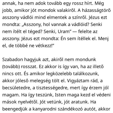
annak, ha nem adok tovább egy rossz hírt. Még
jobb, amikor jót mondok valakiről. A házasságtörő
asszony vádlói mind elmentek a színről. Jézus ezt
mondta: „Asszony, hol vannak a vádlóid? Senki
nem ítélt el téged? Senki, Uram” — felelte az
asszony. Jézus ezt mondta: Én sem ítéllek el. Menj
el, de többé ne vétkezz!”
Szabadon hagyjuk azt, akiről nem mondunk
(tovább) rosszat. Ez akkor is így van, ha az illető
nincs ott. És amikor legközelebb találkozunk,
akkor jóleső melegség tölt el. Vigyáztam rád, a
becsületedre, a tisztességedre, mert így érzem jól
magam. Ha így teszünk, Isten maga kezd el védeni
mások nyelvétől. Jót vetünk, jót aratunk. Ha
beengedjük a kanyarodni szándékozó autót, akkor