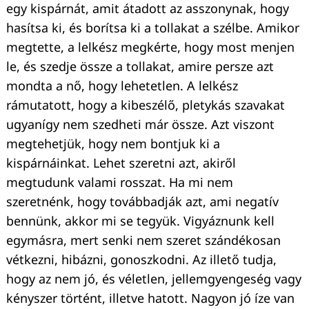
egy kispárnát, amit átadott az asszonynak, hogy
hasítsa ki, és borítsa ki a tollakat a szélbe. Amikor
megtette, a lelkész megkérte, hogy most menjen
le, és szedje össze a tollakat, amire persze azt
mondta a nő, hogy lehetetlen. A lelkész
rámutatott, hogy a kibeszélő, pletykás szavakat
ugyanígy nem szedheti már össze. Azt viszont
megtehetjük, hogy nem bontjuk ki a
kispárnáinkat. Lehet szeretni azt, akiről
megtudunk valami rosszat. Ha mi nem
szeretnénk, hogy továbbadják azt, ami negatív
bennünk, akkor mi se tegyük. Vigyáznunk kell
egymásra, mert senki nem szeret szándékosan
vétkezni, hibázni, gonoszkodni. Az illető tudja,
hogy az nem jó, és véletlen, jellemgyengeség vagy
kényszer történt, illetve hatott. Nagyon jó íze van