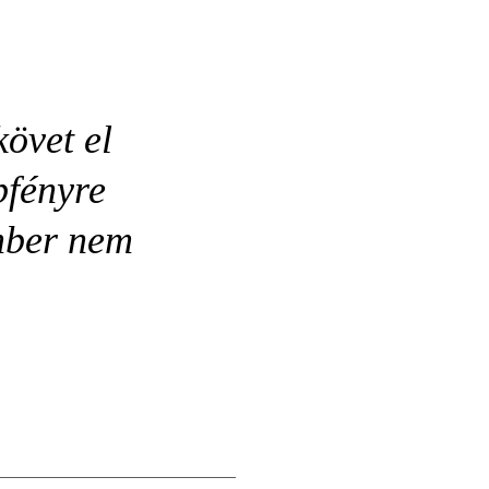
övet el
pfényre
ember nem