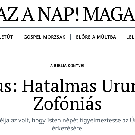
AZ A NAP! MAG
LETÚT
GOSPEL MORZSÁK
ELŐRE A MÚLTBA
LEL
A BIBLIA KÖNYVEI
us: Hatalmas Uru
Zofóniás
élja az volt, hogy Isten népét figyelmeztesse az 
érkezésére.