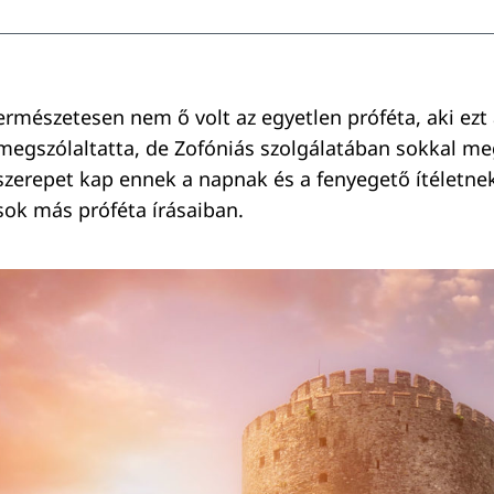
ermészetesen nem ő volt az egyetlen próféta, aki ezt
megszólaltatta, de Zofóniás szolgálatában sokkal m
szerepet kap ennek a napnak és a fenyegető ítéletnek
sok más próféta írásaiban.