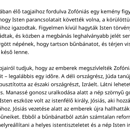
dában élő tagjaihoz fordulva Zofóniás egy kemény fig
 hogy Isten parancsolatait követték volna, a körülött
hoz igazodtak. Figyelmen kívül hagyták Isten törvén
ádtak, és közben a megbánás leghalványabb jelét se
gött népének, hogy tartson bűnbánatot, és térjen vis
 késő lenne.
pjairól tudjuk, hogy az emberek megszívlelték Zofóni
t – legalábbis egy időre. A déli országrész, Júda tanú
pusztította az északi országrészt, Izráelt. Látni lehete
 is. Manassé gonosz uralkodása alatt a nép szörnyű 
Isten eszköze volt az istenfélő király, Jósiás, aki hozz
hoz. Jósiás vezetése alatt az emberek újra hallhatták 
neiket. Ebből a bűnbánatból aztán számtalan reform
elyreállítani a helyes istentiszteletet és a nép Isten i