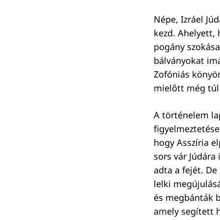
Népe, Izráel Jú
kezd. Ahelyett,
pogány szokásai
bálványokat im
Zofóniás könyör
mielőtt még túl
A történelem la
figyelmeztetései
hogy Asszíria el
sors vár Júdára
adta a fejét. De 
lelki megújulásá
Keresés:
és megbánták bű
amely segített h