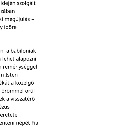
idején szolgált
aszában
lki megújulás –
y időre
n, a babiloniak
 lehet alapozni
an reménységgel
em Isten
ékát a közelgő
gy örömmel örül
ek a visszatérő
ézus
eretete
nteni népét Fia