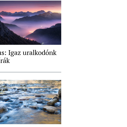
us: Igaz uralkodónk
írák