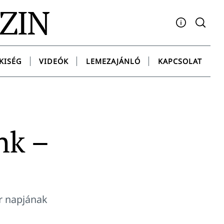
AZIN
Facebook
YouTube
Instagram
Twitter
Spotify
Messenge
KISÉG
VIDEÓK
LEMEZAJÁNLÓ
KAPCSOLAT
nk –
Úr napjának