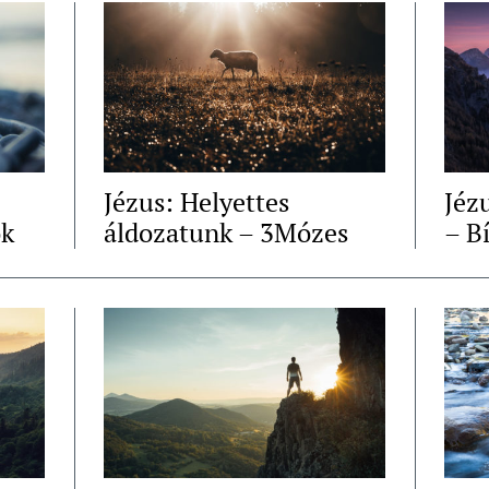
Jézus: Helyettes
Jéz
ok
áldozatunk – 3Mózes
– B