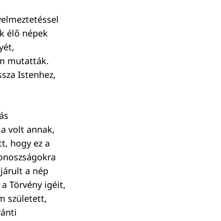
yelmeztetéssel
ük élő népek
yét,
m mutatták.
sza Istenhez,
ás
ja volt annak,
tt, hogy ez a
gonoszságokra
ájárult a nép
a Törvény igéit,
 született,
ránti