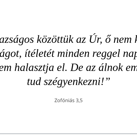
azságos közöttük az Úr, ő nem k
ágot, ítéletét minden reggel na
em halasztja el. De az álnok 
tud szégyenkezni!”
Zofóniás 3,5