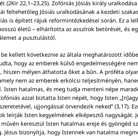
(2Kir 22,1–23,25). Zofóniás Jósiás király uralkodása 
ciái feltehetőleg Jósiás uralkodásának a kezdeti szak
siás is épített rájuk reformintézkedései során. Ez a le
sszú életű – elhárította az asszírok betörését, és eg
lemet a pusztulástól.
 be kellett következnie az általa meghatározott időbe
 tudta, hogy az emberek külső engedelmességére nem
, hiszen mélyen áthatotta őket a bűn. A próféta oly
 amely nem az emberek erkölcsi teljesítményén, han
. Isten hatalmas, és meg tudja menteni népe marad
. Zofóniás azzal biztatta Isten népét, hogy Isten „[n]a
zeretetével, ujjongással örvendezik neked” (3,17). Ez
k leírják Isten kegyelmének elképesztő nagyságát. J
művén keresztül Isten hatalmas ereje és gyöngéd sz
 Jézus bizonyítja, hogy Istennek van hatalma megme