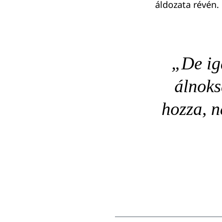
áldozata révén.
„De ig
álnoks
hozza, n