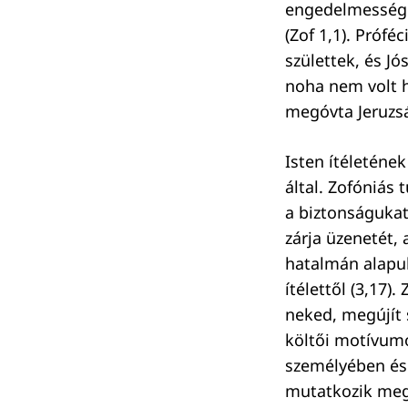
engedelmességét 
(Zof 1,1). Prófé
születtek, és Jó
noha nem volt ho
megóvta Jeruzsá
Isten ítéletének
által. Zofóniás
a biztonságukat
zárja üzenetét,
hatalmán alapul
ítélettől (3,17)
neked, megújít s
költői motívumo
személyében és 
mutatkozik meg.