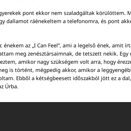
gyerekek pont ekkor nem szaladgáltak körülöttem. M
egy dallamot ráénekeltem a telefonomra, és pont akko
 énekem az „I Can Feel”, ami a legelső ének, amit ír
tattam meg zenésztársaimnak, de tetszett nekik. Egy 
eztem, amikor nagy szükségem volt arra, hogy érezz
meg is történt, mégpedig akkor, amikor a leggyengéb
oltam. Ebből a kétségbeesett időszakból jött ez a dal
z Úrba.