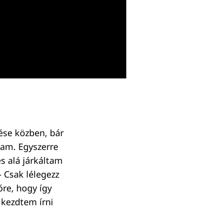
zése közben, bár
tam. Egyszerre
és alá járkáltam
 Csak lélegezz
őre, hogy így
lkezdtem írni