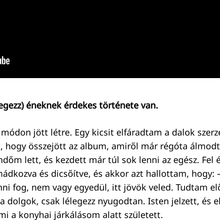
legezz) éneknek érdekes története van.
 módon jött létre. Egy kicsit elfáradtam a dalok szer
 hogy összejött az album, amiről már régóta álmod
dőm lett, és kezdett már túl sok lenni az egész. Fel 
ádkozva és dicsőítve, és akkor azt hallottam, hogy: –
i fog, nem vagy egyedül, itt jövök veled. Tudtam el
 dolgok, csak lélegezz nyugodtan. Isten jelzett, és e
mi a konyhai járkálásom alatt született.