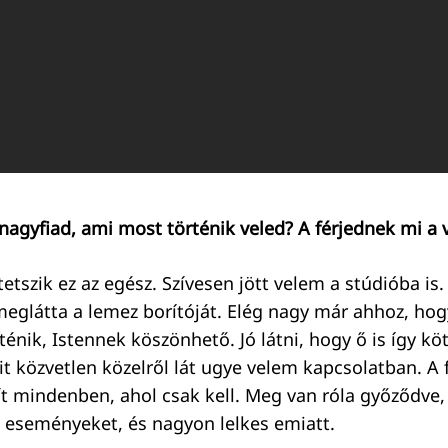
nagyfiad, ami most történik veled? A férjednek mi a
tszik ez az egész. Szívesen jött velem a stúdióba is. 
meglátta a lemez borítóját. Elég nagy már ahhoz, hog
énik, Istennek köszönhető. Jó látni, hogy ő is így köt
it közvetlen közelről lát ugye velem kapcsolatban. A
ít mindenben, ahol csak kell. Meg van róla győződve,
az eseményeket, és nagyon lelkes emiatt.