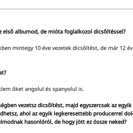
az első albumod, de mióta foglalkozol dicsőítéssel?
ben mintegy 10 éve vezetek dicsőítést, de már 12 é
at?
klem őket angolul és spanyolul is.
ségben vezetsz dicsőítést, majd egyszercsak az egyik
dhetsz, ahol az egyik legkeresettebb producerrel dol
lmodnak hasonlóról, de hogy jött ez össze neked?