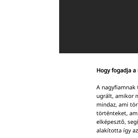
Hogy fogadja a 
A nagyfiamnak te
ugrált, amikor 
mindaz, ami tört
történteket, am
elképesztő, seg
alakította így 