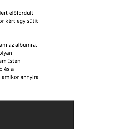
ert előfordult
r kért egy sütit
tam az albumra.
olyan
em Isten
b és a
, amikor annyira