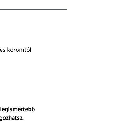
ves koromtól
 legismertebb
gozhatsz.