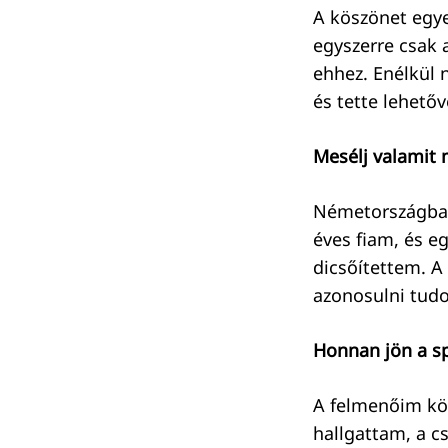
A köszönet egye
egyszerre csak 
ehhez. Enélkül 
és tette lehető
Mesélj valamit 
Németországban 
éves fiam, és e
dicsőítettem. A
azonosulni tudo
Honnan jön a s
A felmenőim kö
hallgattam, a cs