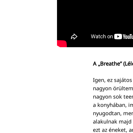
Keresés:
A „Breathe” (Lé
Igen, ez sajátos
nagyon örültem,
nagyon sok teen
a konyhában, im
nyugodtan, menn
alakulnak majd a
ezt az éneket, a