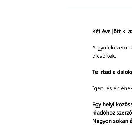
Két éve jött ki 
A gyülekezetünk
dicsőítek.
Te írtad a dalok
Igen, és én éne
Egy helyi közös
kiadóhoz szerző
Nagyon sokan á