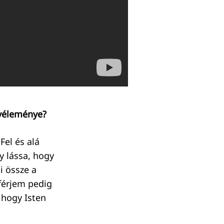
 véleménye?
Fel és alá
y lássa, hogy
i össze a
 férjem pedig
 hogy Isten