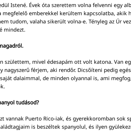
dül Istené. Évek óta szerettem volna felvenni egy al
a megfelelő emberekkel kerültem kapcsolatba, akik 
nem tudom, valaha sikerült volna-e. Tényleg az Úr vez
vé mindezt.
magadról.
születtem, mivel édesapám ott volt katona. Van eg
gy nagyszerű férjem, aki rendőr. Dicsőíteni pedig eg
 saját dalaimmal, de minden olyannal is, ami megfog
k.
panyol tudásod?
zt vannak Puerto Rico-iak, és gyerekkoromban sok s
aládtagjaim is beszéltek spanyolul, és ilyen gyülekez