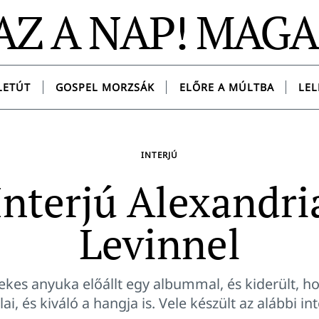
AZ A NAP! MAG
LETÚT
GOSPEL MORZSÁK
ELŐRE A MÚLTBA
LEL
INTERJÚ
Interjú Alexandri
Levinnel
kes anyuka előállt egy albummal, és kiderült, h
lai, és kiváló a hangja is. Vele készült az alábbi int