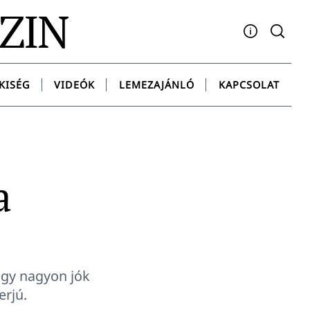
AZIN
Facebook
YouTube
Instagram
Twitter
Spotify
Messenge
KISÉG
VIDEÓK
LEMEZAJÁNLÓ
KAPCSOLAT
a
ogy nagyon jók
erjú.