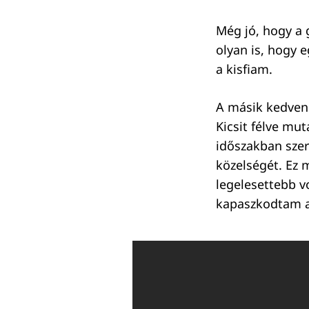
Még jó, hogy a 
olyan is, hogy 
a kisfiam.
A másik kedvenc
Kicsit félve mu
időszakban szer
közelségét. Ez 
legelesettebb v
kapaszkodtam a