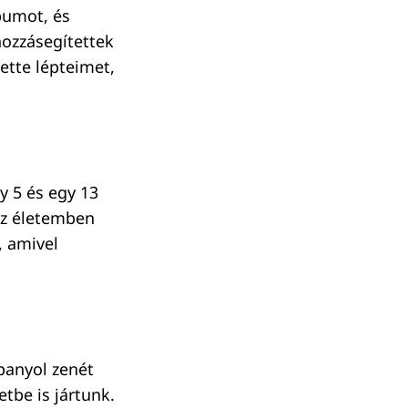
bumot, és
hozzásegítettek
ette lépteimet,
y 5 és egy 13
ész életemben
, amivel
panyol zenét
etbe is jártunk.