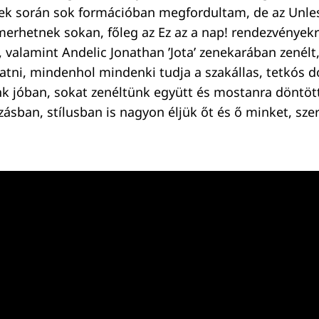
vek során sok formációban megfordultam, de az Unle
erhetnek sokan, főleg az Ez az a nap! rendezvényekrő
 valamint Andelic Jonathan ’Jota’ zenekarában zenélt
tni, mindenhol mindenki tudja a szakállas, tetkós d
k jóban, sokat zenéltünk együtt és mostanra döntöt
ásban, stílusban is nagyon éljük őt és ő minket, sze