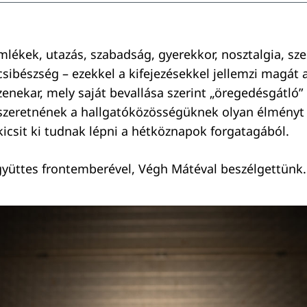
mlékek, utazás, szabadság, gyerekkor, nosztalgia, sz
csibészség – ezekkel a kifejezésekkel jellemzi magát 
zenekar, mely saját bevallása szerint „öregedésgátló” 
szeretnének a hallgatóközösségüknek olyan élményt 
kicsit ki tudnak lépni a hétköznapok forgatagából.
yüttes frontemberével, Végh Mátéval beszélgettünk.