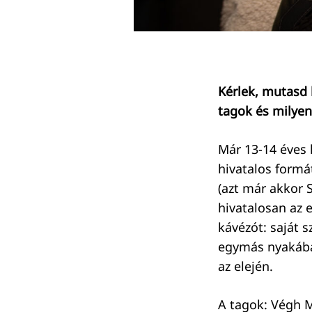
Kérlek, mutasd 
tagok és milyen
Már 13-14 éves k
hivatalos formá
(azt már akkor S
hivatalosan az 
kávézót: saját 
egymás nyakába 
az elején.
A tagok: Végh M