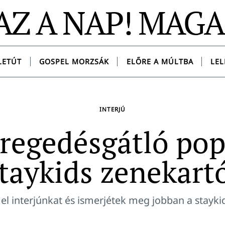
AZ A NAP! MAG
LETÚT
GOSPEL MORZSÁK
ELŐRE A MÚLTBA
LEL
INTERJÚ
regedésgátló pop
taykids zenekart
el interjúnkat és ismerjétek meg jobban a stayki