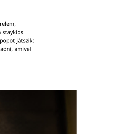
erelem,
a staykids
popot játszik:
adni, amivel