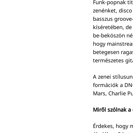
Funk-popnak ti
zenénket, disco
basszus groove-
kíséretében, de 
be-beköszön néh
hogy mainstrea
betegesen raga
természetes git
A zenei stílusu
formációk a DN
Mars, Charlie 
Miről szólnak a 
Érdekes, hogy m