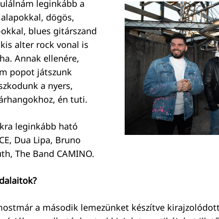
tulálnám leginkább a
 alapokkal, dögös,
okkal, blues gitárszand
kis alter rock vonal is
a. Annak ellenére,
m popot játszunk
szkodunk a nyers,
árhangokhoz, én tuti.
nkra leginkább ható
CE, Dua Lipa, Bruno
Puth, The Band CAMINO.
dalaitok?
ostmár a második lemezünket készítve kirajzolódot