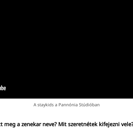
A staykids a Pannónia Stúdióban
t meg a zenekar neve? Mit szeretnétek kifejezni vele