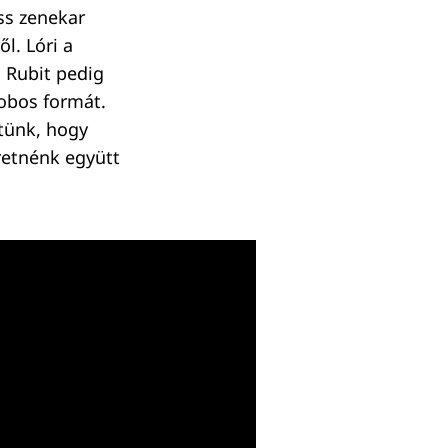
ss zenekar
l. Lóri a
, Rubit pedig
obos formát.
tünk, hogy
retnénk együtt