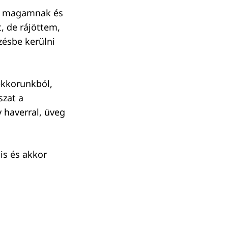
am magamnak és
t, de rájöttem,
zésbe kerülni
ekkorunkból,
szat a
 haverral, üveg
is és akkor