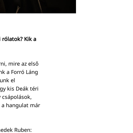
rólatok? Kik a
ni, mire az első
nk a Forró Láng
tunk el
gy kis Deák téri
y csápolások,
t a hangulat már
enedek Ruben: