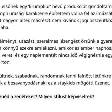
, elsőnek egy ’krumpliur’ nevű produkciót gondolt
mpli uraság’ karakterre építettem volna fel az imázsá
t nagyon alter, másrészt nem kívánok jogi összeütkö
haha.
élményt, utazást, szerelmes lézengést őrzünk a gyer
n könnyű ezekre emlékezni, amikor az ember naphos
ereti és egy naplementét nincs idő végignéznie egy
rton.
rültnek, szabadnak, randomnak lenni felnőtt létünkre 
k a besavanyodásnak: ez a staykids mögötti üzenet.
néd a zenéteket? Milyen stílust képviseltek?