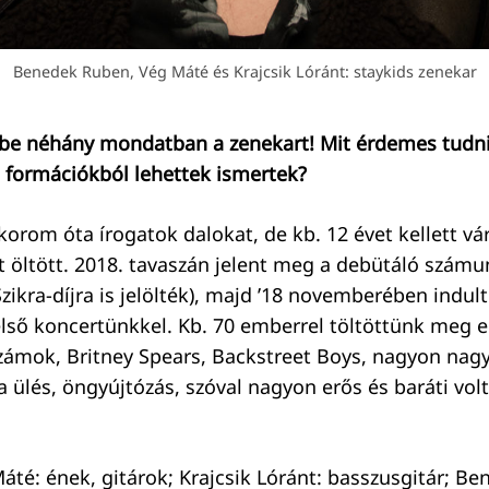
Benedek Ruben, Vég Máté és Krajcsik Lóránt: staykids zenekar
be néhány mondatban a zenekart! Mit érdemes tudni 
 formációkból lehettek ismertek?
orom óta írogatok dalokat, de kb. 12 évet kellett vár
t öltött. 2018. tavaszán jelent meg a debütáló számu
zikra-díjra is jelölték), majd ’18 novemberében indul
első koncertünkkel. Kb. 70 emberrel töltöttünk meg e
számok, Britney Spears, Backstreet Boys, nagyon nag
ülés, öngyújtózás, szóval nagyon erős és baráti vol
áté: ének, gitárok; Krajcsik Lóránt: basszusgitár; B