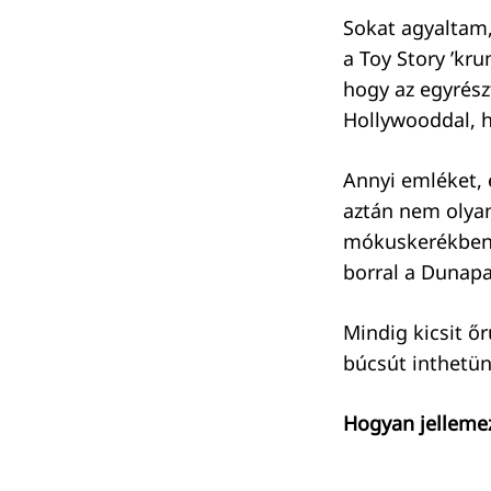
Sokat agyaltam
a Toy Story ’kru
hogy az egyrész
Hollywooddal, 
Annyi emléket, 
aztán nem olya
mókuskerékben v
borral a Dunapa
Mindig kicsit ő
búcsút inthetün
Hogyan jellemez