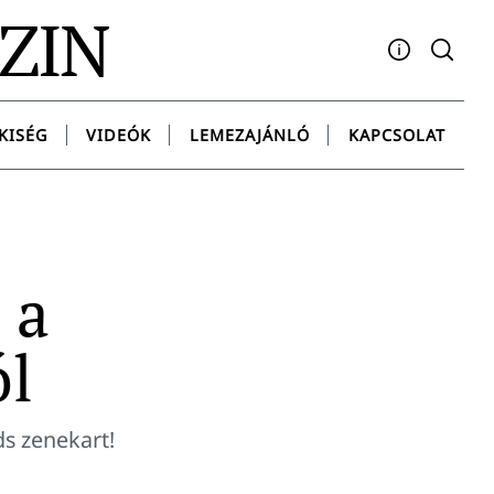
AZIN
Facebook
YouTube
Instagram
Twitter
Spotify
Messenge
KISÉG
VIDEÓK
LEMEZAJÁNLÓ
KAPCSOLAT
 a
ól
ds zenekart!