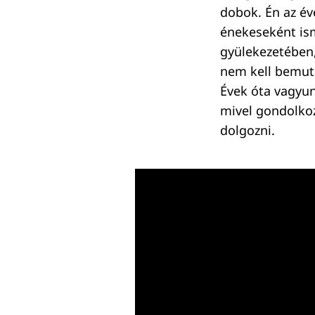
dobok. Én az é
énekeseként ism
gyülekezetében,
Keresés:
nem kell bemuta
Évek óta vagyun
mivel gondolkoz
dolgozni.