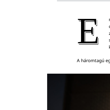
E
A háromtagú eg