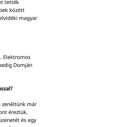
t tették
bek között
elvidéki magyar
k. Elektromos
 pedig Domján
ással?
s zenéltünk már
ont éreztük,
 üzenetét és egy