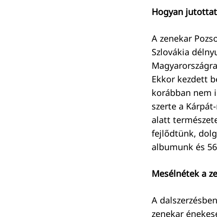
Hogyan jutottat
A zenekar Pozso
Keresés:
Szlovákia délny
Magyarországra 
Ekkor kezdett b
korábban nem i
szerte a Kárpát
alatt természet
fejlődtünk, dol
albumunk és 56 
Mesélnétek a ze
A dalszerzésben
zenekar énekese