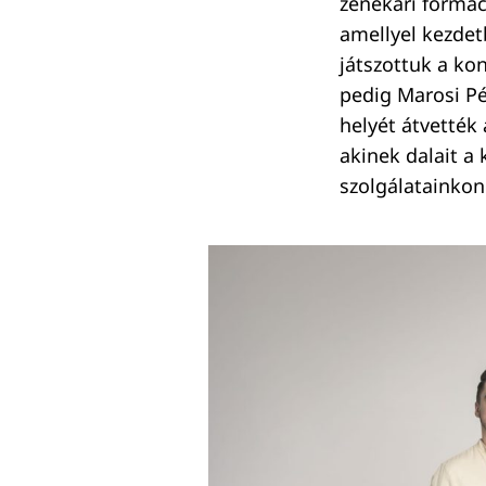
zenekari formác
amellyel kezdet
játszottuk a ko
pedig Marosi Pé
helyét átvették
akinek dalait a
szolgálatainkon