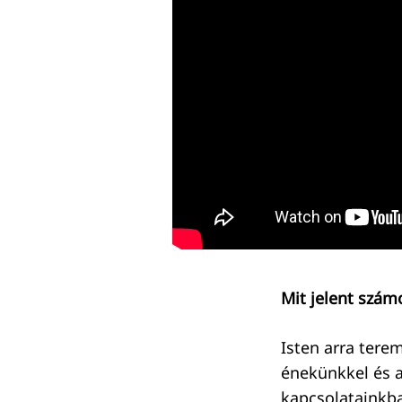
Mit jelent szám
Isten arra tere
énekünkkel és 
kapcsolatainkba