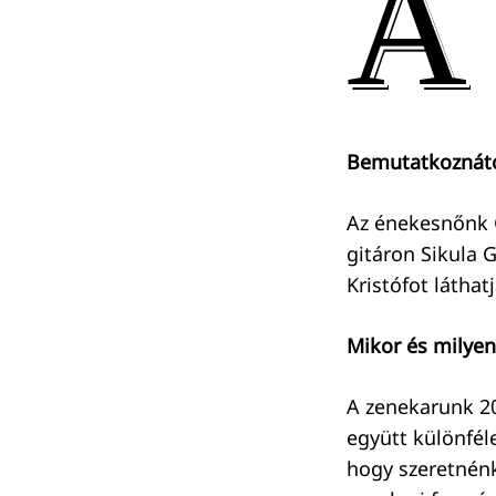
A
Bemutatkoznátok
Az énekesnőnk G
gitáron Sikula 
Kristófot láthat
Mikor és milyen
A zenekarunk 20
együtt különfél
hogy szeretnénk