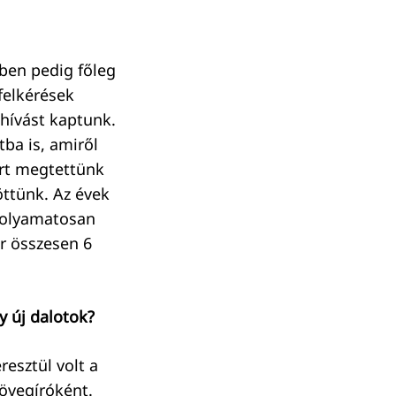
ben pedig főleg
felkérések
ghívást kaptunk.
ba is, amiről
rt megtettünk
ttünk. Az évek
 folyamatosan
r összesen 6
y új dalotok?
esztül volt a
zövegíróként.