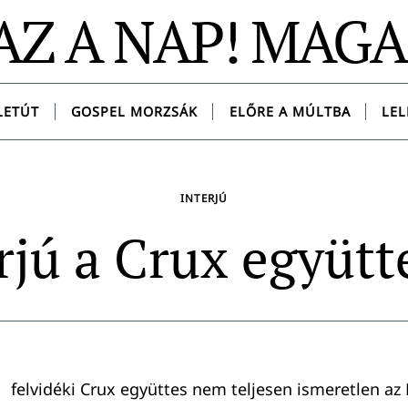
AZ A NAP! MAG
LETÚT
GOSPEL MORZSÁK
ELŐRE A MÚLTBA
LEL
INTERJÚ
rjú a Crux együtt
felvidéki Crux együttes nem teljesen ismeretlen az 