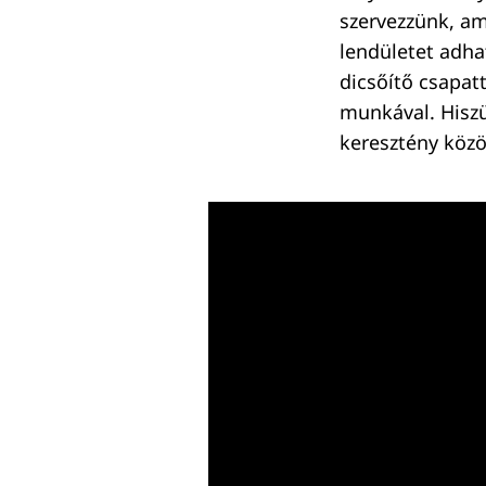
szervezzünk, am
lendületet adha
dicsőítő csapat
munkával. Hiszü
keresztény köz