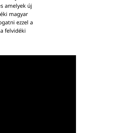
és amelyek új
déki magyar
gatni ezzel a
a felvidéki