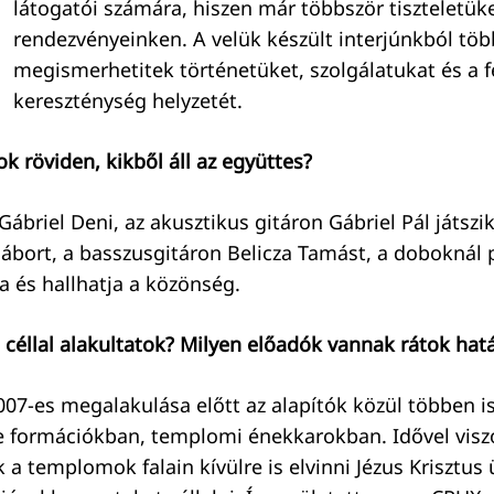
látogatói számára, hiszen már többször tiszteletüke
rendezvényeinken. A velük készült interjúnkból töb
megismerhetitek történetüket, szolgálatukat és a f
kereszténység helyzetét.
 röviden, kikből áll az együttes?
ábriel Deni, az akusztikus gitáron Gábriel Pál játszi
Gábort, a basszusgitáron Belicza Tamást, a doboknál
ja és hallhatja a közönség.
 céllal alakultatok? Milyen előadók vannak rátok hat
07-es megalakulása előtt az alapítók közül többen i
e formációkban, templomi énekkarokban. Idővel visz
 a templomok falain kívülre is elvinni Jézus Krisztus