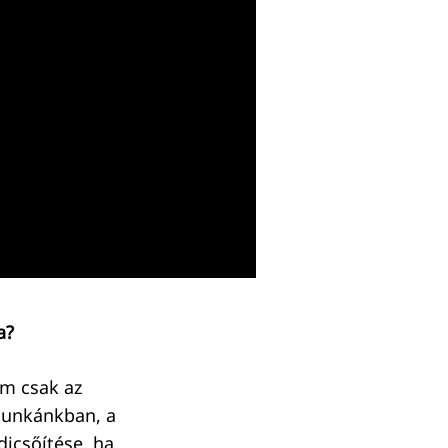
a?
em csak az
munkánkban, a
dicsőítése, ha