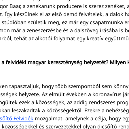
Igor Baar, a zenekarunk producere is szerez zenéket, 
t. Így készülnek el az első demó felvételek, a dalok 
a stúdióban születik meg, ez már egy csapatmunka e
mon már a zeneszerzésbe és a dalszöveg írásába is 
rból, tehát az alkotói folyamat egy kreatív együtt
 a felvidéki magyar kereszténység helyzetét? Milyen 
déken tapasztaljuk, hogy több szempontból sem könn
sségek helyzete. Az elmúlt években a koronavírus j
gültek ezek a közösségek, az addig rendszeres prog
okan leszakadtak a közösségektől. Ezekre a nehézség
sőítő Felvidék
mozgalmat, amelynek a célja, hogy e
y közösségekkel és szervezetekkel olyan dicsőítő re