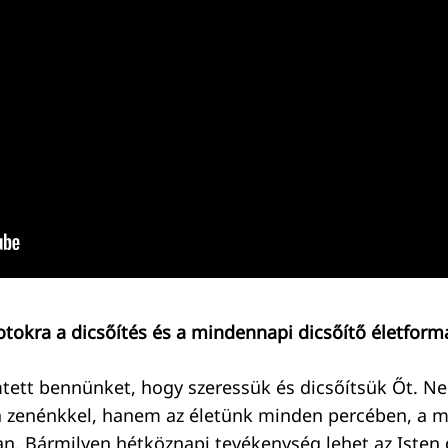
otokra a dicsőítés és a mindennapi dicsőítő életform
mtett bennünket, hogy szeressük és dicsőítsük Őt. N
a zenénkkel, hanem az életünk minden percében, a 
n. Bármilyen hétköznapi tevékenység lehet az Isten 