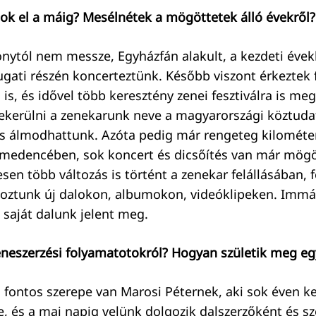
ok el a máig? Mesélnétek a mögöttetek álló évekről?
nytól nem messze, Egyházfán alakult, a kezdeti évek
ugati részén koncerteztünk. Később viszont érkeztek 
is, és idővel több keresztény zenei fesztiválra is me
ekerülni a zenekarunk neve a magyarországi köztudat
s álmodhattunk. Azóta pedig már rengeteg kilométe
-medencében, sok koncert és dicsőítés van már mögö
esen több változás is történt a zenekar felállásában,
goztunk új dalokon, albumokon, videóklipeken. Immá
saját dalunk jelent meg.
neszerzési folyamatotokról? Hogyan születik meg eg
 fontos szerepe van Marosi Péternek, aki sok éven ker
, és a mai napig velünk dolgozik dalszerzőként és s