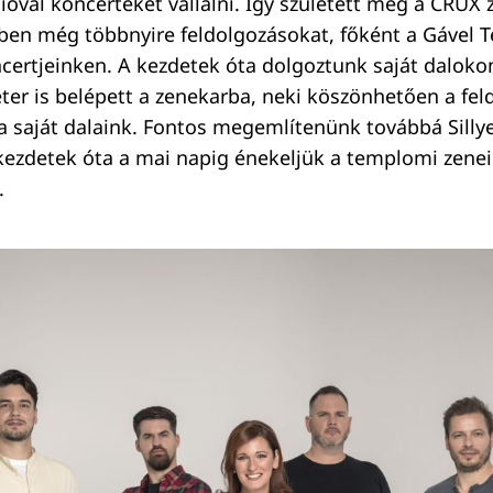
ióval koncerteket vállalni. Így született meg a CRUX 
ben még többnyire feldolgozásokat, főként a Gável T
ncertjeinken. A kezdetek óta dolgoztunk saját daloko
ter is belépett a zenekarba, neki köszönhetően a fe
 a saját dalaink. Fontos megemlítenünk továbbá Sillye 
 kezdetek óta a mai napig énekeljük a templomi zenei
.