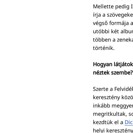
Mellette pedig 
írja a szövegeke
végső formája 
utóbbi két albu
többen a zeneka
történik.
Hogyan látjátok
néztek szembe?
Szerte a Felvi
keresztény közö
inkább meggyen
megritkultak, s
kezdtük el a
Dic
helyi keresztén