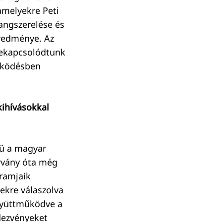
amelyekre Peti
hangszerelése és
redménye. Az
bekapcsolódtunk
működésben
kihívásokkal
yű a magyar
árvány óta még
ramjaik
ekre válaszolva
gyüttműködve a
ndezvényeket