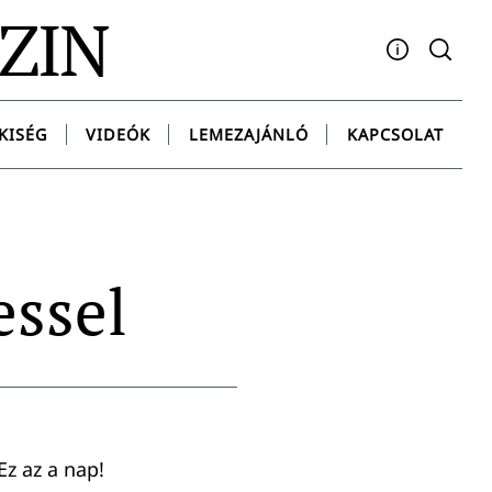
AZIN
Facebook
YouTube
Instagram
Twitter
Spotify
Messenge
KISÉG
VIDEÓK
LEMEZAJÁNLÓ
KAPCSOLAT
essel
Ez az a nap!