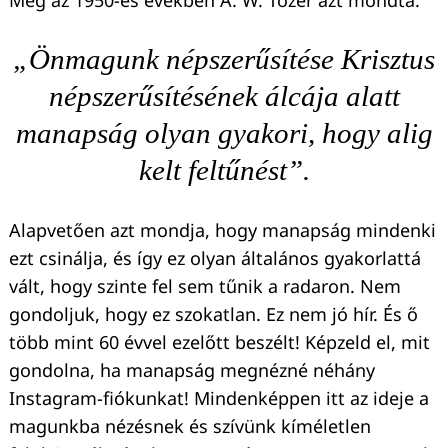
Még az 1950-es években A. W. Tozer azt mondta:
„Önmagunk népszerűsítése Krisztus
népszerűsítésének álcája alatt
manapság olyan gyakori, hogy alig
kelt feltűnést”.
Alapvetően azt mondja, hogy manapság mindenki
ezt csinálja, és így ez olyan általános gyakorlattá
vált, hogy szinte fel sem tűnik a radaron. Nem
gondoljuk, hogy ez szokatlan. Ez nem jó hír. És ő
több mint 60 évvel ezelőtt beszélt! Képzeld el, mit
gondolna, ha manapság megnézné néhány
Instagram-fiókunkat! Mindenképpen itt az ideje a
magunkba nézésnek és szívünk kíméletlen