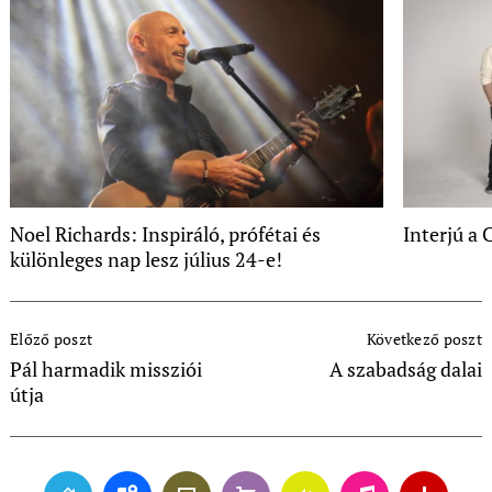
Noel Richards: Inspiráló, prófétai és
Interjú a 
különleges nap lesz július 24-e!
Post
Előző poszt
Következő poszt
Navigation
Pál harmadik missziói
A szabadság dalai
útja