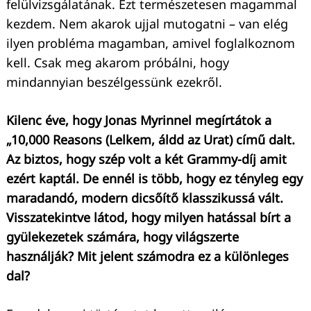
felülvizsgálatának. Ezt természetesen magammal
kezdem. Nem akarok ujjal mutogatni – van elég
ilyen probléma magamban, amivel foglalkoznom
kell. Csak meg akarom próbálni, hogy
mindannyian beszélgessünk ezekről.
Kilenc éve, hogy Jonas Myrinnel megírtátok a
„10,000 Reasons (Lelkem, áldd az Urat) című dalt.
Az biztos, hogy szép volt a két Grammy-díj amit
ezért kaptál. De ennél is több, hogy ez tényleg egy
maradandó, modern dicsőítő klasszikussá vált.
Visszatekintve látod, hogy milyen hatással bírt a
gyülekezetek számára, hogy világszerte
használják? Mit jelent számodra ez a különleges
dal?