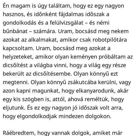
Én magam is úgy találtam, hogy ez egy nagyon
hasznos, és időnként fájdalmas időszak a
gondolkodás és a felülvizsgálat – és némi
bűnbánat – számára. Uram, bocsásd meg nekem
azokat az alkalmakat, amikor csak robotpilótára
kapcsoltam. Uram, bocsásd meg azokat a
helyzeteket, amikor olyan keményen próbáltam az
dicsőítést a világba vinni, hogy a világ egy része
bekerült az dicsőítésembe. Olyan könnyű ezt
megtenni. Olyan könnyű zsákutcába kerülni, vagy
azon kapni magunkat, hogy elkanyarodunk, akár
egy kis szögben is, attól, ahová reméltük, hogy
eljutunk. És ez egy nagyon jó időszak volt arra,
hogy elgondolkodjak mindezen dolgokon.
Ráébredtem, hogy vannak dolgok, amiket már