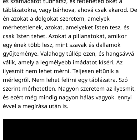
és számadatot tudhatsz, és felteheted őket a
táblázatokra, vagy bárhova, ahová csak akarod. De
én azokat a dolgokat szeretem, amelyek
mérhetetlenek, azokat, amelyeket Isten tesz, és
csak Isten tehet. Azokat a pillanatokat, amikor
egy ének több lesz, mint szavak és dallamok
gyűjteménye. Valahogy túllép ezen, és hangsávvá
válik, amely a legmélyebb imádatot kíséri. Az
ilyesmit nem lehet mérni. Teljesen eltűnik a
mérlegről. Nem lehet felírni egy táblázatra. Szó
szerint mérhetetlen. Nagyon szeretem az ilyesmit,
és ezért még mindig nagyon hálás vagyok, ennyi
évvel a megírása után is.