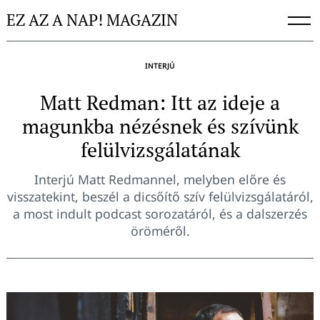
Skip
EZ AZ A NAP! MAGAZIN
to
content
INTERJÚ
Matt Redman: Itt az ideje a
magunkba nézésnek és szívünk
felülvizsgálatának
Interjú Matt Redmannel, melyben előre és
visszatekint, beszél a dicsőítő szív felülvizsgálatáról,
a most indult podcast sorozatáról, és a dalszerzés
öröméről.