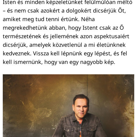
Isten és minden képzeletünket felülmúlóan méltó
– és nem csak azokért a dolgokért dicsérjük Őt,
amiket meg tud tenni értünk. Néha
megrekedhetünk abban, hogy Istent csak az Ő
Keresés:
természetének és jellemének azon aspektusaiért
dicsérjük, amelyek közvetlenül a mi életünknek
kedveznek. Vissza kell lépnünk egy lépést, és fel
kell ismernünk, hogy van egy nagyobb kép.