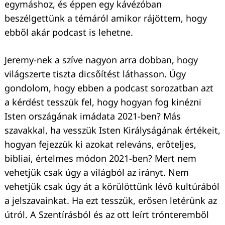
egymáshoz, és éppen egy kávézóban
beszélgettünk a témáról amikor rájöttem, hogy
ebből akár podcast is lehetne.
Jeremy-nek a szíve nagyon arra dobban, hogy
világszerte tiszta dicsőítést láthasson. Úgy
gondolom, hogy ebben a podcast sorozatban azt
a kérdést tesszük fel, hogy hogyan fog kinézni
Isten országának imádata 2021-ben? Más
szavakkal, ha vesszük Isten Királyságának értékeit,
hogyan fejezzük ki azokat releváns, erőteljes,
bibliai, értelmes módon 2021-ben? Mert nem
vehetjük csak úgy a világból az irányt. Nem
vehetjük csak úgy át a körülöttünk lévő kultúrából
a jelszavainkat. Ha ezt tesszük, erősen letérünk az
útról. A Szentírásból és az ott leírt trónteremből