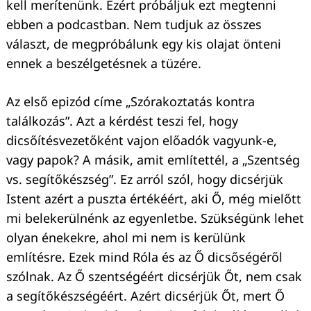
kell merítenünk. Ezért próbáljuk ezt megtenni
ebben a podcastban. Nem tudjuk az összes
választ, de megpróbálunk egy kis olajat önteni
ennek a beszélgetésnek a tüzére.
Az első epizód címe „Szórakoztatás kontra
találkozás”. Azt a kérdést teszi fel, hogy
dicsőítésvezetőként vajon előadók vagyunk-e,
vagy papok? A másik, amit említettél, a „Szentség
vs. segítőkészség”. Ez arról szól, hogy dicsérjük
Istent azért a puszta értékéért, aki Ő, még mielőtt
mi belekerülnénk az egyenletbe. Szükségünk lehet
olyan énekekre, ahol mi nem is kerülünk
említésre. Ezek mind Róla és az Ő dicsőségéről
szólnak. Az Ő szentségéért dicsérjük Őt, nem csak
a segítőkészségéért. Azért dicsérjük Őt, mert Ő