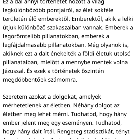
Ez a dal annyi történetet hozott a világ
legkülönbözőbb pontjairól, az élet sokféle
területén élő emberektől. Emberektől, akik a lelki
útjuk különböző szakaszaiban vannak. Emberek a
legörömtelibb pillanatokban, emberek a
legfájdalmasabb pillanatokban. Még olyanok is,
akiknek ezt a dalt énekelték a földi életük utolsó
pillanataiban, mielőtt a mennybe mentek volna
Jézussal. És ezek a történetek őszintén
megdöbbentőek számomra.
Szeretem azokat a dolgokat, amelyek
mérhetetlenek az életben. Néhány dolgot az
életben meg lehet mérni. Tudhatod, hogy hány
ember jelent meg egy eseményen. Tudhatod,
hogy hány dalt írtál. Rengeteg statisztikát, tényt