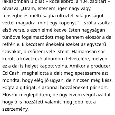
lakásomban Bibliát – közelebbről a 104. zsoltárt –
olvasva. „Uram, Istenem, igen nagy vagy,
fenségbe és méltóságba öltöztél, világosságot
vettél magadra, mint egy köpenyt.” – szól a zsoltár
első verse, s ezen elmélkedve, Isten nagyságán
tűnődve fogalmazódott meg bennem először a dal
refrénje. Elkezdtem énekelni ezeket az egyszerű
szavakat, dicsőíteni vele Istent. Hamarosan sor
került a következő albumom felvételére, melyen
ez a dal is helyet kapott volna. Amikor a producer,
Ed Cash, meghallotta a dalt meglepetésemre azt
mondta, hogy elég jó ugyan, de nincsen még kész.
Fogta a gitárját, s azonnal hozzáénekelt pár sort.
Keresés:
Először meglepődtem, de úgy érzem végül azáltal,
hogy ő is hozzátett valamit még jobb lett a
szerzemény.