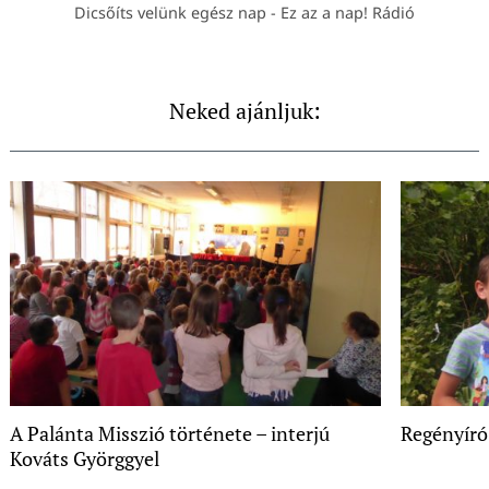
Dicsőíts velünk egész nap - Ez az a nap! Rádió
Neked ajánljuk:
A Palánta Misszió története – interjú
Regényíró
Kováts Györggyel