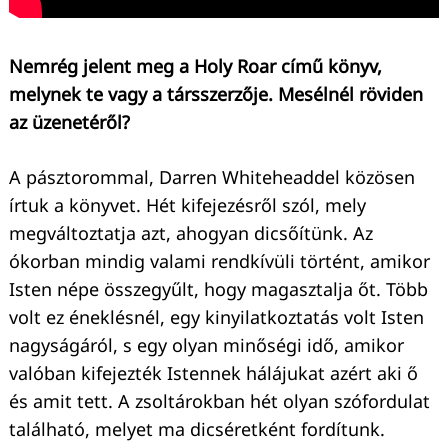
Nemrég jelent meg a Holy Roar című könyv,
melynek te vagy a társszerzője. Mesélnél röviden
az üzenetéről?
A pásztorommal, Darren Whiteheaddel közösen
írtuk a könyvet. Hét kifejezésről szól, mely
megváltoztatja azt, ahogyan dicsőítünk. Az
ókorban mindig valami rendkívüli történt, amikor
Isten népe összegyűlt, hogy magasztalja őt. Több
volt ez éneklésnél, egy kinyilatkoztatás volt Isten
nagyságáról, s egy olyan minőségi idő, amikor
valóban kifejezték Istennek hálájukat azért aki ő
és amit tett. A zsoltárokban hét olyan szófordulat
található, melyet ma dicséretként fordítunk.