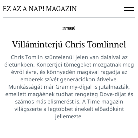
Skip
EZ AZ A NAP! MAGAZIN
to
content
INTERJÚ
Villáminterjú Chris Tomlinnel
Chris Tomlin szüntelenül jelen van dalaival az
életünkben. Koncertjei tömegeket mozgatnak meg
évről évre, és könnyedén magával ragadja az
emberek szívét generációkon átívelve.
Munkásságát már Grammy-díjjal is jutalmazták,
emellett magáének tudhat rengeteg Dove-díjat és
számos más elismerést is. A Time magazin
világszerte a legtöbbet énekelt előadóként
jellemezte.