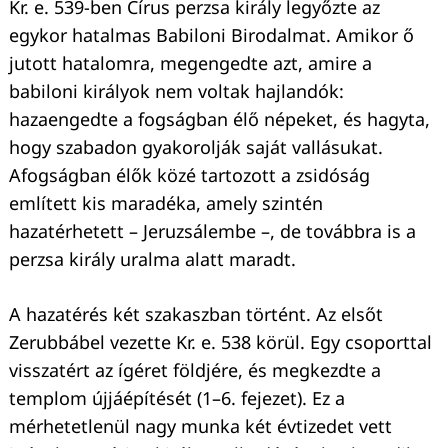
Kr. e. 539-ben Círus perzsa király legyőzte az
egykor hatalmas Babiloni Birodalmat. Amikor ő
jutott hatalomra, megengedte azt, amire a
babiloni királyok nem voltak hajlandók:
hazaengedte a fogságban élő népeket, és hagyta,
hogy szabadon gyakorolják saját vallásukat.
Afogságban élők közé tartozott a zsidóság
említett kis maradéka, amely szintén
hazatérhetett – Jeruzsálembe –, de továbbra is a
perzsa király uralma alatt maradt.
A hazatérés két szakaszban történt. Az elsőt
Zerubbábel vezette Kr. e. 538 körül. Egy csoporttal
visszatért az ígéret földjére, és megkezdte a
templom újjáépítését (1–6. fejezet). Ez a
mérhetetlenül nagy munka két évtizedet vett