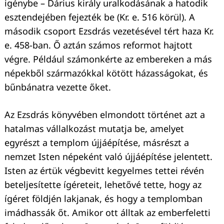
igénybe – Dárius király uralkodásának a hatodik
esztendejében fejezték be (Kr. e. 516 körül). A
második csoport Ezsdrás vezetésével tért haza Kr.
e. 458-ban. Ő aztán számos reformot hajtott
végre. Például számonkérte az embereken a más
népekből származókkal kötött házasságokat, és
bűnbánatra vezette őket.
Keresés:
Az Ezsdrás könyvében elmondott történet azt a
hatalmas vállalkozást mutatja be, amelyet
egyrészt a templom újjáépítése, másrészt a
nemzet Isten népeként való újjáépítése jelentett.
Isten az értük végbevitt kegyelmes tettei révén
beteljesítette ígéreteit, lehetővé tette, hogy az
ígéret földjén lakjanak, és hogy a templomban
imádhassák őt. Amikor ott álltak az emberfeletti