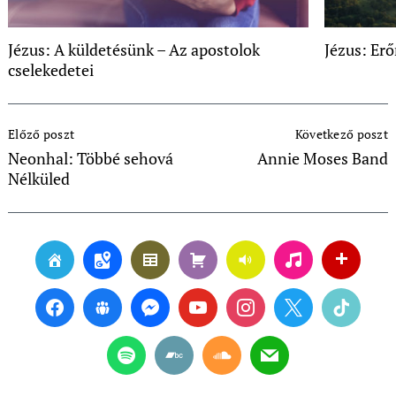
Jézus: A küldetésünk – Az apostolok
Jézus: Er
cselekedetei
Post
Előző poszt
Következő poszt
Navigation
Neonhal: Többé sehová
Annie Moses Band
Nélküled