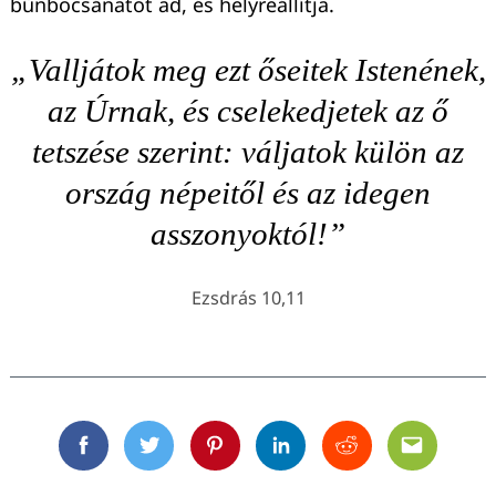
bűnbocsánatot ad, és helyreállítja.
„Valljátok meg ezt őseitek Istenének,
az Úrnak, és cselekedjetek az ő
tetszése szerint: váljatok külön az
ország népeitől és az idegen
asszonyoktól!”
Ezsdrás 10,11
Facebook
Twitter
Pinterest
Linkedin
Reddit
Email