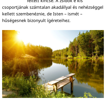
féltett kincse. A zsidók e kis
csoportjának számtalan akadállyal és nehézséggel
kellett szembenéznie, de Isten – ismét –
hűségesnek bizonyult ígéreteihez.