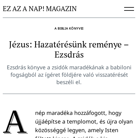
Skip
EZ AZ A NAP! MAGAZIN
to
content
A BIBLIA KÖNYVEI
Jézus: Hazatérésünk reménye –
Ezsdrás
Ezsdrás könyve a zsidók maradékának a babiloni
fogságból az ígéret földjére való visszatérését
beszéli el.
A
nép maradéka hozzáfogott, hogy
újjáépítse a templomot, és újra olyan
közösséggé legyen, amely Isten