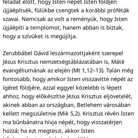
feladat előtt, hogy Isten népét Isten földjén
újjáépítsék, fülükbe csengtek a korábbi próféták
szavai. Nemcsak az volt a reményük, hogy Isten
újjáépíti a templomot, hanem abban is bíztak,
hogy a szívüket is megújítja.
Zerubbábel Dávid leszármazottjaként szerepel
Jézus Krisztus nemzetségtáblázatában is, Máté
evangéliumának az elején (Mt 1,12–13). Talán még
fontosabb, hogy amikor Isten visszavitte népét az
ígéret földjére, azzal eggyel közelebb is lépett
ahhoz, hogy előkészítse Jézus Krisztus eljövetelét,
akinek abban az országban, Betlehem városában
kellett megszületnie (Mik 5,2). Krisztus révén Isten
ma bűnbánatra hívja népét, hogy visszatérjen
hozzá; ha ezt megteszi, akkor Isten