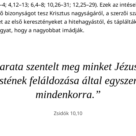
4; 4,12–13; 6,4–8; 10,26–31; 12,25–29). Ezek az intése
ő bizonyságot tesz Krisztus nagyságáról, a szerzői sz
 az első keresztényeket a hitehagyástól, és tápláltá
gyat, hogy a nagyobbat imádják.
arata szentelt meg minket Jézu
stének feláldozása által egyszer
mindenkorra.”
Zsidók 10,10