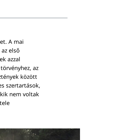
et. A mai
 az első
ek azzal
 törvényhez, az
ztények között
es szertartások,
akik nem voltak
tele