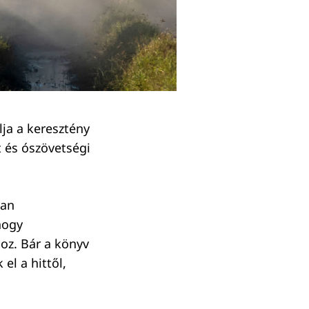
lja a keresztény
t és ószövetségi
kan
hogy
oz. Bár a könyv
 el a hittől,