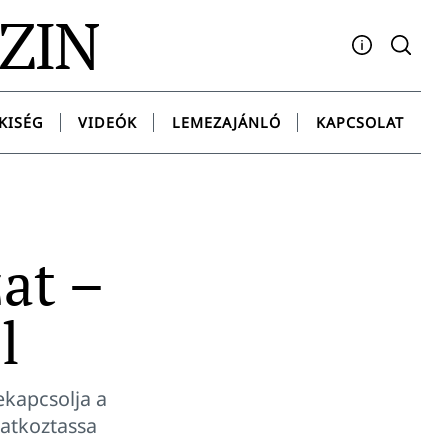
AZIN
Facebook
YouTube
Instagram
Twitter
Spotify
Messenge
KISÉG
VIDEÓK
LEMEZAJÁNLÓ
KAPCSOLAT
at –
l
zekapcsolja a
latkoztassa