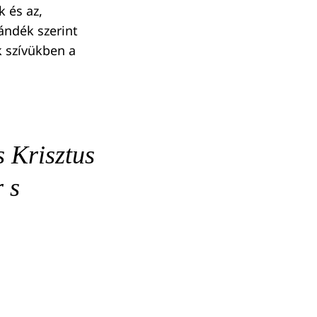
k és az,
ándék szerint
k szívükben a
s Krisztus
 s