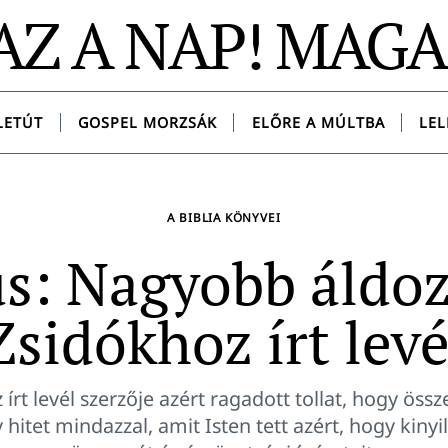
AZ A NAP! MAG
LETÚT
GOSPEL MORZSÁK
ELŐRE A MÚLTBA
LEL
A BIBLIA KÖNYVEI
us: Nagyobb áldoz
Zsidókhoz írt levé
írt levél szerzője azért ragadott tollat, hogy öss
 hitet mindazzal, amit Isten tett azért, hogy kinyi