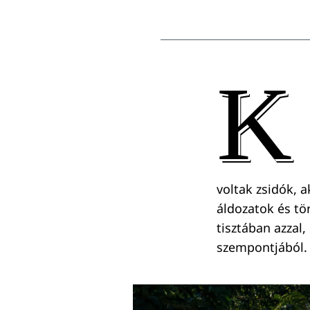
K
voltak zsidók, 
áldozatok és tö
tisztában azzal,
szempontjából.