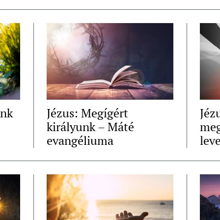
ünk
Jézus: Megígért
Jézu
királyunk – Máté
meg
evangéliuma
lev