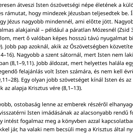
resen átveszi Isten ószövetségi népe életének a kü
és rámutat, hogy mindezek Jézusban teljesedtek be. 
ogy Jézus nagyobb mindennél, ami előtte jött. Nagyo
lmas alakjainál – például a páratlan Mózesnél (Zsid 
lom, mert ő valóban képes hosszú távú nyugalmat bi
). Jobb pap azoknál, akik az Ószövetségben közvetíte
,14–16). Nagyobb a szent sátornál, mert Isten nem la
n (8,1–9,11). Jobb áldozat, mert helyettes halála eg
gendő felajánlás volt Isten számára, és nem kell évr
,11–28). Egy olyan jobb szövetséget kínál Isten és a
 az alapja Krisztus vére (8,1–13).
yobb, ostobaság lenne az emberek részéről elhanyago
visszatérni Isten imádásának az alacsonyabb rendű f
y intést fogalmaz meg a könyvben azzal kapcsolatba
el jár, ha valaki nem becsüli meg a Krisztus által ny