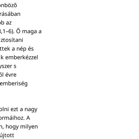
lönböző
Írásában
bb az
3,1–6). Ő maga a
ztosítani
ttek a nép és
kik emberkézzel
yszer s
ől évre
z emberiség
lni ezt a nagy
ormáihoz. A
n, hogy milyen
újtott