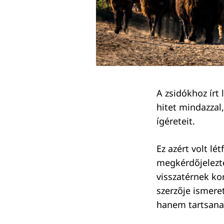
A zsidókhoz írt 
hitet mindazzal
ígéreteit.
Ez azért volt lé
megkérdőjelezté
visszatérnek ko
szerzője ismeret
hanem tartsanak
Keresés: