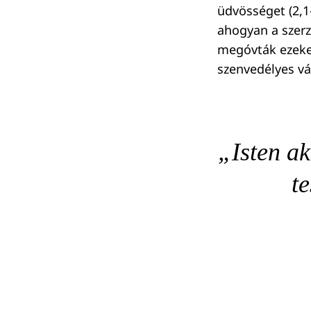
üdvösséget (2,1–
ahogyan a szerz
megóvták ezeket
szenvedélyes vá
„Isten ak
te