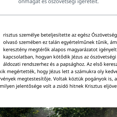
önmagát és ószövetségi ígéreteit.
risztus személye beteljesítette az egész Ószövetség
olvasó szemében ez talán egyértelműnek tűnik, ám
keresztény megtérők alapos magyarázatot igényelt
kapcsolatban, hogyan kötődik Jézus az ószövetségi
áldozati rendszerhez és a papsághoz. Az első keres
akik megértették, hogy Jézus lett a számukra oly kedv
rvények megtestesítője. Voltak köztük pogányok is, 
 milyen jelentősége volt a zsidó hitnek Krisztus eljöve