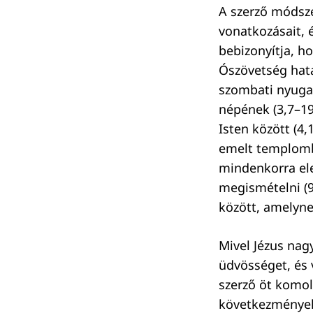
A szerző módsze
vonatkozásait, 
bebizonyítja, h
Ószövetség hata
szombati nyuga
népének (3,7–19
Isten között (4
emelt templomba
mindenkorra ele
megismételni (9
között, amelynek
Mivel Jézus nag
üdvösséget, és 
szerző öt komol
következményekk