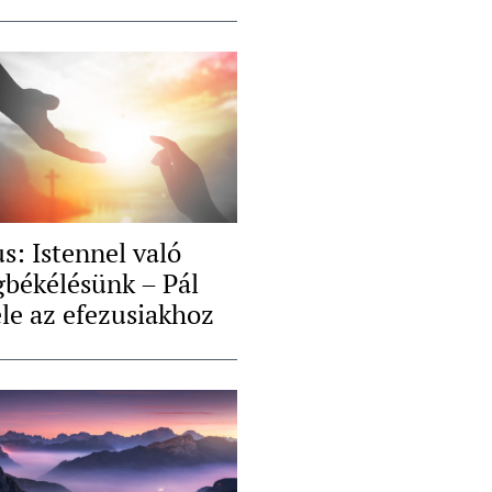
s: Istennel való
békélésünk – Pál
ele az efezusiakhoz