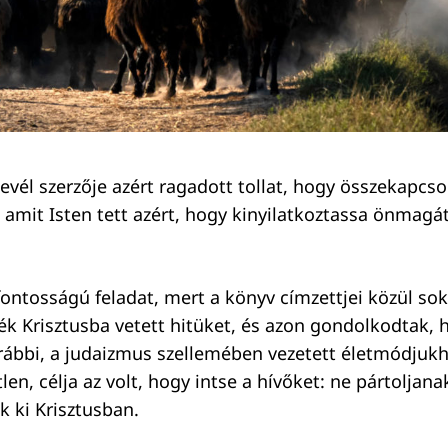
levél szerzője azért ragadott tollat, hogy összekapcso
, amit Isten tett azért, hogy kinyilatkoztassa önmagá
tfontosságú feladat, mert a könyv címzettjei közül so
k Krisztusba vetett hitüket, és azon gondolkodtak, 
rábbi, a judaizmus szellemében vezetett életmódjukh
len, célja az volt, hogy intse a hívőket: ne pártoljanak
 ki Krisztusban.