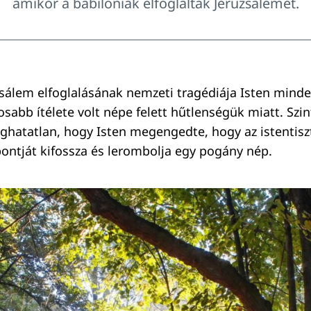
amikor a babiloniak elfoglalták Jeruzsálemet.
sálem elfoglalásának nemzeti tragédiája Isten minde
osabb ítélete volt népe felett hűtlenségük miatt. Szin
oghatatlan, hogy Isten megengedte, hogy az istentiszt
ontját kifossza és lerombolja egy pogány nép.