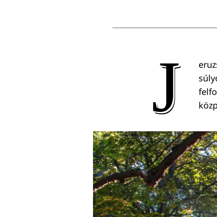
J
eruz
súly
felf
közp