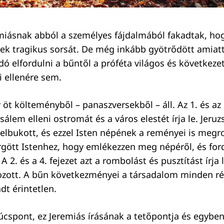
miásnak abból a személyes fájdalmából fakadtak, hogy
ek tragikus sorsát. De még inkább gyötrődött amiatt
dó elfordulni a bűntől a próféta világos és következe
i ellenére sem.
 öt költeményből – panaszversekből – áll. Az 1. és az 5
sálem elleni ostromát és a város elestét írja le. Jeruz
elbukott, és ezzel Isten népének a reményei is megr
gött Istenhez, hogy emlékezzen meg népéről, és ford
 A 2. és a 4. fejezet azt a rombolást és pusztítást írja
kozott. A bűn következményei a társadalom minden rés
t érintetlen.
csúcspont, ez Jeremiás írásának a tetőpontja és egyben