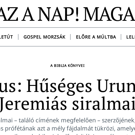
AZ A NAP! MAG
LETÚT
GOSPEL MORZSÁK
ELŐRE A MÚLTBA
LEL
A BIBLIA KÖNYVEI
us: Hűséges Urun
Jeremiás siralma
ralmai – találó címének megfelelően – szerzőjéne
ás prófétának azt a mély fájdalmát tükrözi, amelye