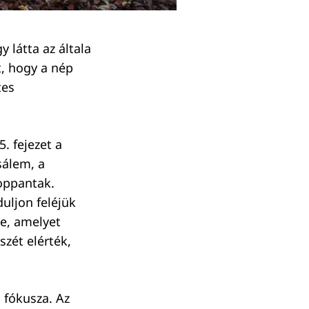
 látta az általa
, hogy a nép
tes
. fejezet a
sálem, a
oppantak.
uljon feléjük
 le, amelyet
zét elérték,
 fókusza. Az