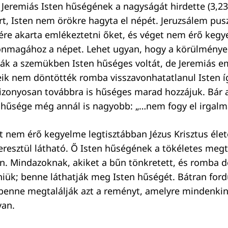
 Jeremiás Isten hűségének a nagyságát hirdette (3,23)
, Isten nem örökre hagyta el népét. Jeruzsálem pus
ére akarta emlékeztetni őket, és véget nem érő kegy
 önmagához a népet. Lehet ugyan, hogy a körülménye
ák a szemükben Isten hűséges voltát, de Jeremiás e
ik nem döntötték romba visszavonhatatlanul Isten íg
izonyosan továbbra is hűséges marad hozzájuk. Bár 
n hűsége még annál is nagyobb: „…nem fogy el irgalma
t nem érő kegyelme legtisztábban Jézus Krisztus élet
resztül látható. Ő Isten hűségének a tökéletes megte
n. Mindazoknak, akiket a bűn tönkretett, és romba d
zniük; benne láthatják meg Isten hűségét. Bátran for
 benne megtalálják azt a reményt, amelyre mindenkin
van.