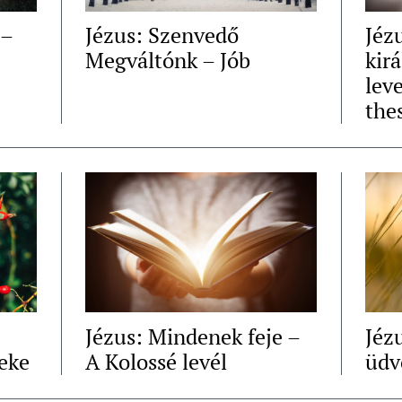
 –
Jézus: Szenvedő
Jéz
Megváltónk – Jób
kir
leve
the
Jézus: Mindenek feje –
Jéz
eke
A Kolossé levél
üdv