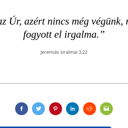
az Úr, azért nincs még végünk,
fogyott el irgalma.”
Jeremiás siralmai 3,22
Facebook
Twitter
Pinterest
Linkedin
Reddit
Email