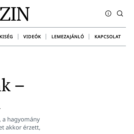
AZIN
Facebook
YouTube
Instagram
Twitter
Spotify
Messenge
KISÉG
VIDEÓK
LEMEZAJÁNLÓ
KAPCSOLAT
k –
i
k, a hagyomány
t akkor érzett,