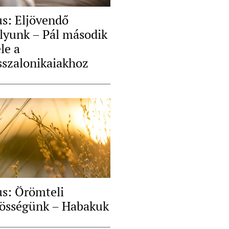
us: Eljövendő
ályunk – Pál második
le a
sszalonikaiakhoz
us: Örömteli
össégünk – Habakuk