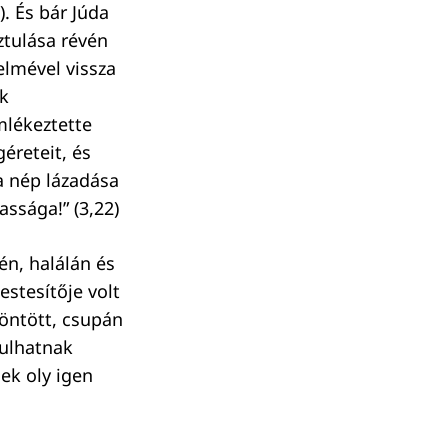
. És bár Júda
ztulása révén
elmével vissza
k
mlékeztette
éreteit, és
a nép lázadása
ssága!” (3,22)
én, halálán és
stesítője volt
öntött, csupán
dulhatnak
ek oly igen