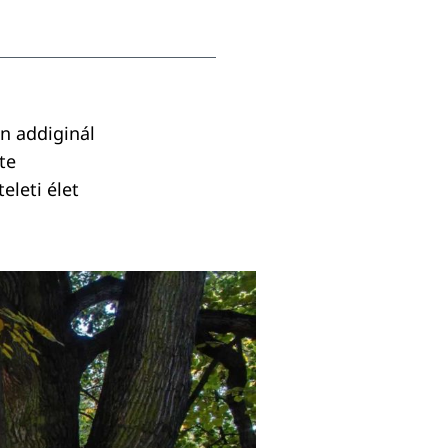
n addiginál
te
eleti élet