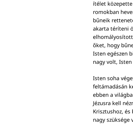
ítélet közepette
romokban hevert
bűneik rettenet
akarta téríteni
elhomályosított
őket, hogy bűne
Isten egészen b
nagy volt, Iste
Isten soha vége
feltámadásán ke
ebben a világba
Jézusra kell né
Krisztushoz, és
nagy szüksége 