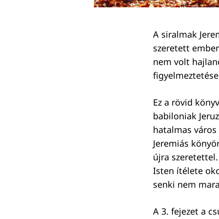
A siralmak Jere
szeretett ember
nem volt hajlan
figyelmeztetése
Ez a rövid könyv
babiloniak Jeruz
hatalmas város 
Jeremiás könyör
újra szeretettel.
Isten ítélete o
Keresés:
senki nem marad
A 3. fejezet a 