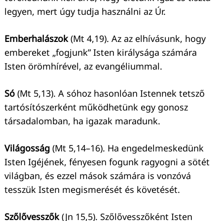
legyen, mert úgy tudja használni az Úr.
Emberhalászok
(Mt 4,19). Az az elhívásunk, hogy
embereket „fogjunk” Isten királysága számára
Isten örömhírével, az evangéliummal.
Só
(Mt 5,13). A sóhoz hasonlóan Istennek tetsző
tartósítószerként működhetünk egy gonosz
társadalomban, ha igazak maradunk.
Világosság
(Mt 5,14–16). Ha engedelmeskedünk
Isten Igéjének, fényesen fogunk ragyogni a sötét
világban, és ezzel mások számára is vonzóvá
tesszük Isten megismerését és követését.
Szőlővesszők
(Jn 15,5). Szőlővesszőként Isten