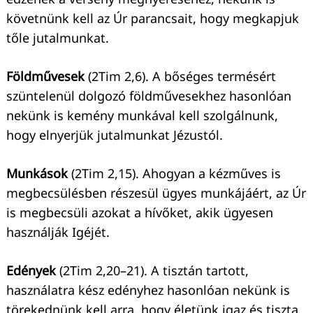
követnünk kell az Úr parancsait, hogy megkapjuk
tőle jutalmunkat.
Földművesek
(2Tim 2,6). A bőséges termésért
szüntelenül dolgozó földművesekhez hasonlóan
nekünk is kemény munkával kell szolgálnunk,
hogy elnyerjük jutalmunkat Jézustól.
Munkások
(2Tim 2,15). Ahogyan a kézműves is
megbecsülésben részesül ügyes munkájáért, az Úr
is megbecsüli azokat a hívőket, akik ügyesen
használják Igéjét.
Edények
(2Tim 2,20–21). A tisztán tartott,
használatra kész edényhez hasonlóan nekünk is
törekednünk kell arra, hogy életünk igaz és tiszta