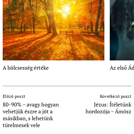
A bölcsesség értéke
Az első Á
Post
Előző poszt
Következő poszt
Navigation
80-90% – avagy hogyan
Jézus: Ítéletünk
vehetjük észre a jót a
hordozója – Ámósz
másikban, s lehetünk
türelmesek vele