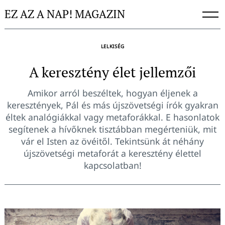
Skip
EZ AZ A NAP! MAGAZIN
to
content
LELKISÉG
A keresztény élet jellemzői
Amikor arról beszéltek, hogyan éljenek a
keresztények, Pál és más újszövetségi írók gyakran
éltek analógiákkal vagy metaforákkal. E hasonlatok
segítenek a hívőknek tisztábban megérteniük, mit
vár el Isten az övéitől. Tekintsünk át néhány
újszövetségi metaforát a keresztény élettel
kapcsolatban!