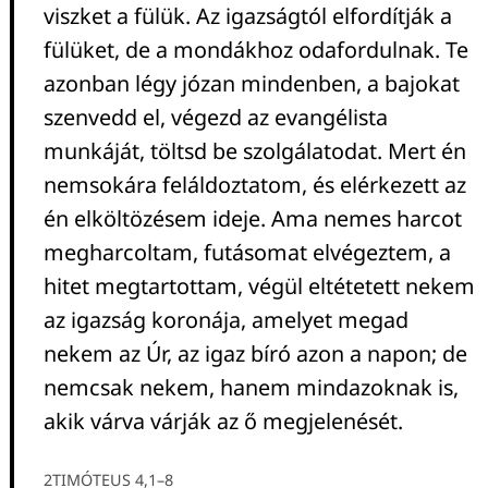
viszket a fülük. Az igazságtól elfordítják a
fülüket, de a mondákhoz odafordulnak. Te
azonban légy józan mindenben, a bajokat
szenvedd el, végezd az evangélista
munkáját, töltsd be szolgálatodat. Mert én
nemsokára feláldoztatom, és elérkezett az
én elköltözésem ideje. Ama nemes harcot
megharcoltam, futásomat elvégeztem, a
hitet megtartottam, végül eltétetett nekem
az igazság koronája, amelyet megad
nekem az Úr, az igaz bíró azon a napon; de
nemcsak nekem, hanem mindazoknak is,
akik várva várják az ő megjelenését.
2TIMÓTEUS 4,1–8