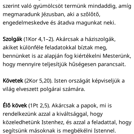
szerint való gyümölcsöt termünk mindaddig, amíg
Keresés:
megmaradunk Jézusban, aki a szőlőtő,
engedelmeskedve és átadva magunkat neki.
Szolgák
(1Kor 4,1–2). Akárcsak a háziszolgák,
akiket különféle feladatokkal bíztak meg,
bennünket is az alapján fog kiértékelni Mesterünk,
hogy mennyire teljesítjük hűségesen parancsait.
Követek
(2Kor 5,20). Isten országát képviseljük a
világ elveszett polgárai számára.
Élő kövek
(1Pt 2,5). Akárcsak a papok, mi is
rendelkezünk azzal a kiváltsággal, hogy
közeledhetünk Istenhez, és azzal a feladattal, hogy
segítsünk másoknak is megbékélni Istennel.