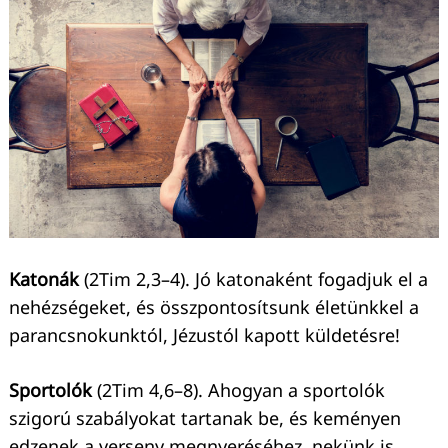
Katonák
(2Tim 2,3–4). Jó katonaként fogadjuk el a
nehézségeket, és összpontosítsunk életünkkel a
parancsnokunktól, Jézustól kapott küldetésre!
Sportolók
(2Tim 4,6–8). Ahogyan a sportolók
szigorú szabályokat tartanak be, és keményen
edzenek a verseny megnyeréséhez, nekünk is