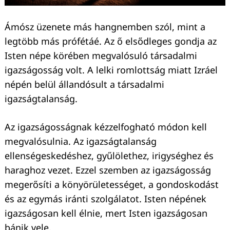
Ámósz üzenete más hangnemben szól, mint a
legtöbb más prófétáé. Az ő elsődleges gondja az
Isten népe körében megvalósuló társadalmi
igazságosság volt. A lelki romlottság miatt Izráel
népén belül állandósult a társadalmi
igazságtalanság.
Az igazságosságnak kézzelfogható módon kell
megvalósulnia. Az igazságtalanság
ellenségeskedéshez, gyűlölethez, irigységhez és
haraghoz vezet. Ezzel szemben az igazságosság
megerősíti a könyörületességet, a gondoskodást
és az egymás iránti szolgálatot. Isten népének
igazságosan kell élnie, mert Isten igazságosan
bánik vele.