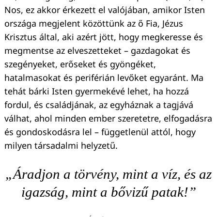
Nos, ez akkor érkezett el valójában, amikor Isten
országa megjelent közöttünk az ő Fia, Jézus
Krisztus által, aki azért jött, hogy megkeresse és
megmentse az elveszetteket – gazdagokat és
szegényeket, erőseket és gyöngéket,
hatalmasokat és periférián levőket egyaránt. Ma
tehát bárki Isten gyermekévé lehet, ha hozzá
fordul, és családjának, az egyháznak a tagjává
válhat, ahol minden ember szeretetre, elfogadásra
és gondoskodásra lel – függetlenül attól, hogy
milyen társadalmi helyzetű.
„Áradjon a törvény, mint a víz, és az
igazság, mint a bővizű patak!”