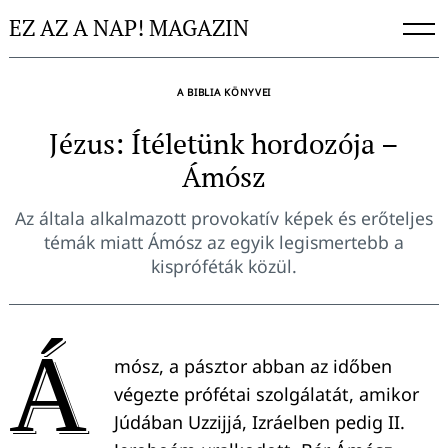
Skip
EZ AZ A NAP! MAGAZIN
to
content
A BIBLIA KÖNYVEI
Jézus: Ítéletünk hordozója –
Ámósz
Az általa alkalmazott provokatív képek és erőteljes
témák miatt Ámósz az egyik legismertebb a
kispróféták közül.
Á
mósz, a pásztor abban az időben
végezte prófétai szolgálatát, amikor
Júdában Uzzijjá, Izráelben pedig II.