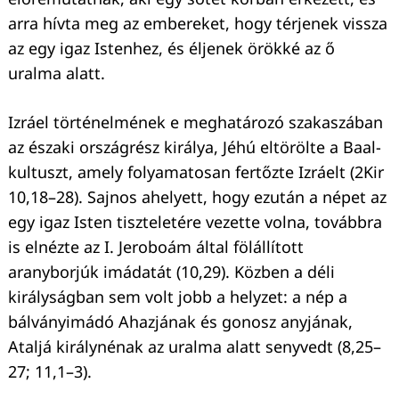
arra hívta meg az embereket, hogy térjenek vissza
az egy igaz Istenhez, és éljenek örökké az ő
uralma alatt.
Izráel történelmének e meghatározó szakaszában
az északi országrész királya, Jéhú eltörölte a Baal-
kultuszt, amely folyamatosan fertőzte Izráelt (2Kir
10,18–28). Sajnos ahelyett, hogy ezután a népet az
egy igaz Isten tiszteletére vezette volna, továbbra
is elnézte az I. Jeroboám által fölállított
aranyborjúk imádatát (10,29). Közben a déli
királyságban sem volt jobb a helyzet: a nép a
bálványimádó Ahazjának és gonosz anyjának,
Ataljá királynénak az uralma alatt senyvedt (8,25–
27; 11,1–3).
Keresés: