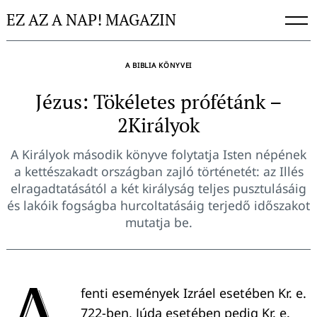
Skip
EZ AZ A NAP! MAGAZIN
to
content
A BIBLIA KÖNYVEI
Jézus: Tökéletes prófétánk –
2Királyok
A Királyok második könyve folytatja Isten népének
a kettészakadt országban zajló történetét: az Illés
elragadtatásától a két királyság teljes pusztulásáig
és lakóik fogságba hurcoltatásáig terjedő időszakot
mutatja be.
A
fenti események Izráel esetében Kr. e.
722-ben, Júda esetében pedig Kr. e.