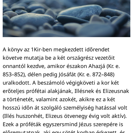
A könyv az 1Kir-ben megkezdett időrendet
követve mutatja be a két országrész vezetőit
onnantól kezdve, amikor északon Ahazjá (Kr. e.
853–852), délen pedig Jósáfát (Kr. e. 872–848)
uralkodott. A beszámoló végigköveti a kor két
erőteljes prófétai alakjának, Illésnek és Elizeusnak
a történetét, valamint azokét, akikre ez a két
hosszú időn át szolgáló személyiség hatással volt
(Illés huszonhét, Elizeus ötvenegy évig volt aktív).
Ezek a próféták egyszersmind Jézus szerepére is
előremutatnak, aki egy sötét korban érkezett, és