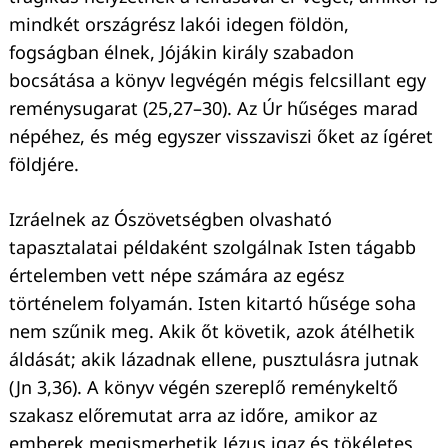
mindkét országrész lakói idegen földön,
fogságban élnek, Jójákin király szabadon
bocsátása a könyv legvégén mégis felcsillant egy
reménysugarat (25,27–30). Az Úr hűséges marad
népéhez, és még egyszer visszaviszi őket az ígéret
földjére.
Izráelnek az Ószövetségben olvasható
tapasztalatai példaként szolgálnak Isten tágabb
értelemben vett népe számára az egész
történelem folyamán. Isten kitartó hűsége soha
nem szűnik meg. Akik őt követik, azok átélhetik
áldását; akik lázadnak ellene, pusztulásra jutnak
(Jn 3,36). A könyv végén szereplő reménykeltő
szakasz előremutat arra az időre, amikor az
emberek megismerhetik Jézus igaz és tökéletes