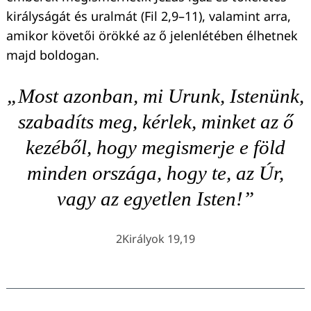
királyságát és uralmát (Fil 2,9–11), valamint arra,
amikor követői örökké az ő jelenlétében élhetnek
majd boldogan.
„Most azonban, mi Urunk, Istenünk,
szabadíts meg, kérlek, minket az ő
kezéből, hogy megismerje e föld
minden országa, hogy te, az Úr,
vagy az egyetlen Isten!”
2Királyok 19,19