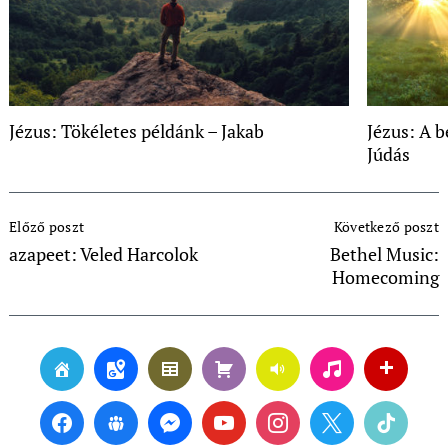
Jézus: Tökéletes példánk – Jakab
Jézus: A 
Júdás
Post
Előző poszt
Következő poszt
Navigation
azapeet: Veled Harcolok
Bethel Music:
Homecoming