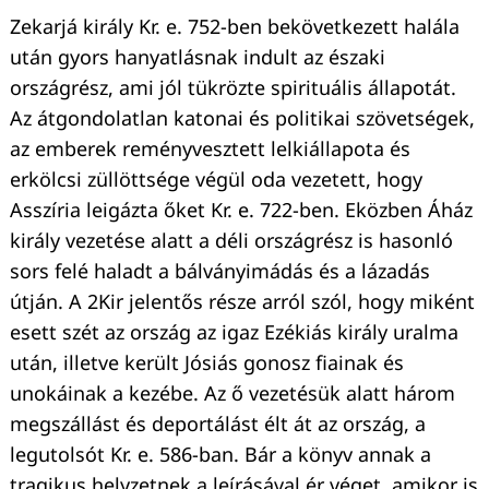
Zekarjá király Kr. e. 752-ben bekövetkezett halála
után gyors hanyatlásnak indult az északi
országrész, ami jól tükrözte spirituális állapotát.
Az átgondolatlan katonai és politikai szövetségek,
az emberek reményvesztett lelkiállapota és
erkölcsi züllöttsége végül oda vezetett, hogy
Asszíria leigázta őket Kr. e. 722-ben. Eközben Áház
király vezetése alatt a déli országrész is hasonló
sors felé haladt a bálványimádás és a lázadás
útján. A 2Kir jelentős része arról szól, hogy miként
esett szét az ország az igaz Ezékiás király uralma
után, illetve került Jósiás gonosz fiainak és
unokáinak a kezébe. Az ő vezetésük alatt három
megszállást és deportálást élt át az ország, a
legutolsót Kr. e. 586-ban. Bár a könyv annak a
tragikus helyzetnek a leírásával ér véget, amikor is