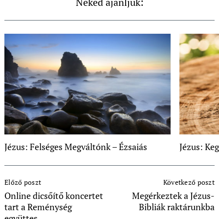
Neked ajánljuk:
Jézus: Felséges Megváltónk – Ézsaiás
Jézus: Ke
Post
Előző poszt
Következő poszt
Navigation
Online dicsőítő koncertet
Megérkeztek a Jézus-
tart a Reménység
Bibliák raktárunkba
együttes