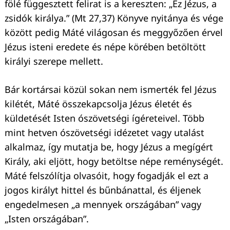
fölé függesztett felirat is a kereszten: „Ez Jézus, a
zsidók királya.” (Mt 27,37) Könyve nyitánya és vége
között pedig Máté világosan és meggyőzően érvel
Jézus isteni eredete és népe körében betöltött
Keresés:
királyi szerepe mellett.
Bár kortársai közül sokan nem ismerték fel Jézus
kilétét, Máté összekapcsolja Jézus életét és
küldetését Isten ószövetségi ígéreteivel. Több
mint hetven ószövetségi idézetet vagy utalást
alkalmaz, így mutatja be, hogy Jézus a megígért
Király, aki eljött, hogy betöltse népe reménységét.
Máté felszólítja olvasóit, hogy fogadják el ezt a
jogos királyt hittel és bűnbánattal, és éljenek
engedelmesen „a mennyek országában” vagy
„Isten országában”.