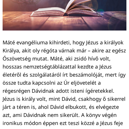
Máté evangéliuma kihirdeti, hogy Jézus a királyok
Királya, akit oly régóta várnak már – akire az egész
Ószövetség mutat. Máté, aki zsidó hívő volt,
hosszas nemzetségtáblázattal kezdte a Jézus
életéről és szolgálatáról írt beszámolóját, mert így
össze tudta kapcsolni az Úr eljövetelét a
régesrégen Dávidnak adott isteni ígéretekkel.
Jézus is király volt, mint Dávid, csakhogy ő sikerrel
járt a téren is, ahol Dávid elbukott, és elvégezte
azt, ami Dávidnak nem sikerült. A könyv végén
ironikus módon éppen ezt teszi közzé a Jézus feje