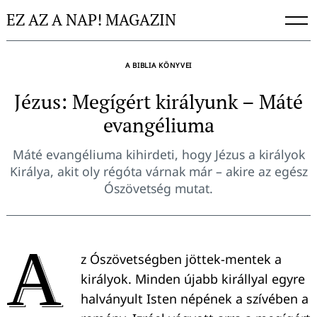
Skip
EZ AZ A NAP! MAGAZIN
to
content
A BIBLIA KÖNYVEI
Jézus: Megígért királyunk – Máté
evangéliuma
Máté evangéliuma kihirdeti, hogy Jézus a királyok
Királya, akit oly régóta várnak már – akire az egész
Ószövetség mutat.
A
z Ószövetségben jöttek-mentek a
királyok. Minden újabb királlyal egyre
halványult Isten népének a szívében a