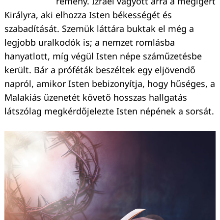
remény. Izráel vágyott arra a megígért
Királyra, aki elhozza Isten békességét és
szabadítását. Szemük láttára buktak el még a
legjobb uralkodók is; a nemzet romlásba
hanyatlott, míg végül Isten népe száműzetésbe
került. Bár a próféták beszéltek egy eljövendő
napról, amikor Isten bebizonyítja, hogy hűséges, a
Malakiás üzenetét követő hosszas hallgatás
látszólag megkérdőjelezte Isten népének a sorsát.