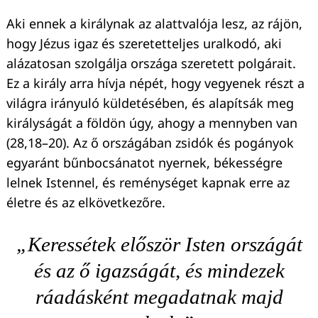
Aki ennek a királynak az alattvalója lesz, az rájön,
hogy Jézus igaz és szeretetteljes uralkodó, aki
alázatosan szolgálja országa szeretett polgárait.
Ez a király arra hívja népét, hogy vegyenek részt a
világra irányuló küldetésében, és alapítsák meg
királyságát a földön úgy, ahogy a mennyben van
(28,18–20). Az ő országában zsidók és pogányok
egyaránt bűnbocsánatot nyernek, békességre
lelnek Istennel, és reménységet kapnak erre az
életre és az elkövetkezőre.
„Keressétek először Isten országát
és az ő igazságát, és mindezek
ráadásként megadatnak majd