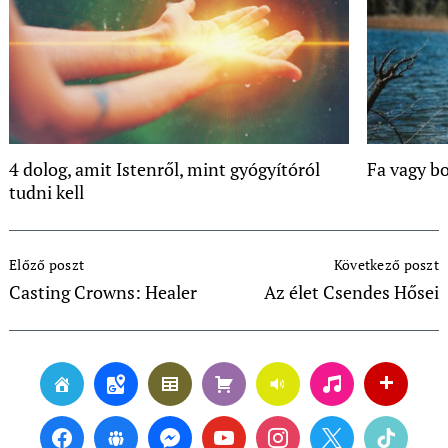
4 dolog, amit Istenről, mint gyógyítóról
Fa vagy b
tudni kell
Post
Előző poszt
Következő poszt
Navigation
Casting Crowns: Healer
Az élet Csendes Hősei