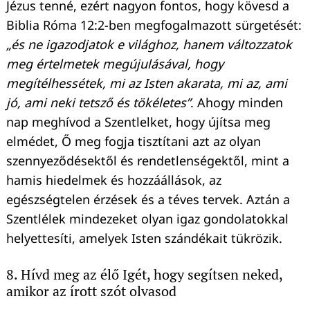
Jézus tenné, ezért nagyon fontos, hogy kövesd a
Biblia Róma 12:2-ben megfogalmazott sürgetését:
„és ne igazodjatok e világhoz, hanem változzatok
meg értelmetek megújulásával, hogy
megítélhessétek, mi az Isten akarata, mi az, ami
jó, ami neki tetsző és tökéletes”
. Ahogy minden
nap meghívod a Szentlelket, hogy újítsa meg
elmédet, Ő meg fogja tisztítani azt az olyan
szennyeződésektől és rendetlenségektől, mint a
hamis hiedelmek és hozzáállások, az
egészségtelen érzések és a téves tervek. Aztán a
Szentlélek mindezeket olyan igaz gondolatokkal
helyettesíti, amelyek Isten szándékait tükrözik.
8. Hívd meg az élő Igét, hogy segítsen neked,
amikor az írott szót olvasod