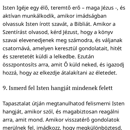
Isten Igéje egy élő, teremtő erő – maga Jézus -, és
aktívan munkálkodik, amikor imádságban
olvassuk Isten írott szavát, a Bibliát. Amikor a
Szentírást olvasod, kérd Jézust, hogy a könyv
szavai elevenedjenek meg számodra, és váljanak
csatornává, amelyen keresztül gondolatait, hitét
és szeretetét küldi a lelkedbe. Ezután
összpontosíts arra, amit Ő küld neked, és igazodj
hozzá, hogy az elkezdje átalakítani az életedet.
9. Ismerd fel Isten hangját mindenek felett
Tapasztalat útján megtanulhatod felismerni Isten
hangját, amikor szól, és magabiztosan reagálni
arra, amit mond. Amikor visszatérő gondolatok
merülnek fel, imádkozz, hogy megkülönböztesd,