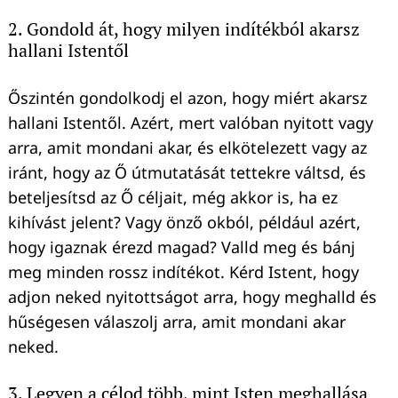
2. Gondold át, hogy milyen indítékból akarsz
hallani Istentől
Őszintén gondolkodj el azon, hogy miért akarsz
hallani Istentől. Azért, mert valóban nyitott vagy
arra, amit mondani akar, és elkötelezett vagy az
iránt, hogy az Ő útmutatását tettekre váltsd, és
beteljesítsd az Ő céljait, még akkor is, ha ez
kihívást jelent? Vagy önző okból, például azért,
hogy igaznak érezd magad? Valld meg és bánj
meg minden rossz indítékot. Kérd Istent, hogy
adjon neked nyitottságot arra, hogy meghalld és
hűségesen válaszolj arra, amit mondani akar
neked.
3. Legyen a célod több, mint Isten meghallása