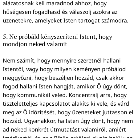
alázatosnak kell maradnod ahhoz, hogy
hűségesen fogadhasd és válaszolj azokra az
üzenetekre, amelyeket Isten tartogat számodra.
5. Ne próbáld kényszeríteni Istent, hogy
mondjon neked valamit
Nem számít, hogy mennyire szeretnél hallani
Keresés:
Istentől, vagy hogy milyen keményen próbálod
meggyőzni, hogy beszéljen hozzád, csak akkor
fogod hallani Isten hangját, amikor Ő úgy dönt,
hogy kommunikál veled. Koncentrálj arra, hogy
tiszteletteljes kapcsolatot alakíts ki vele, és várd
meg az Ő időzítését, hogy üzeneteket juttasson el
hozzád. Ugyanakkor, ha Isten úgy dönt, hogy nem
ad neked konkrét útmutatást valamiről, amiért
imádkoztál, és az a Biblia erkölcsi elvein belül van,