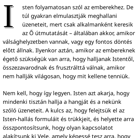
I
sten folyamatosan szól az emberekhez. De
túl gyakran elmulasztják meghallani
üzeneteit, mert csak alkalmanként keresik
az Ő útmutatását – általában akkor, amikor
válsághelyzetben vannak, vagy egy fontos döntés
előtt állnak. Ilyenkor aztán, amikor az embereknek
égető szükségük van arra, hogy halljanak Istentől,
összezavarodnak és frusztrálttá válnak, amikor
nem hallják világosan, hogy mit kellene tenniük.
Nem kell, hogy így legyen. Isten azt akarja, hogy
mindenki tisztán hallja a hangját és a nekünk
szóló üzeneteit. A kulcs az, hogy felejtsük el az
Isten-hallás formuláit és trükkjeit, és helyette arra
összpontosítsunk, hogy olyan kapcsolatot
alakítsunk ki Vele, amely képessé tesz arra, hogy