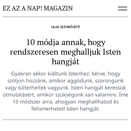
Skip
EZ AZ A NAP! MAGAZIN
to
content
LELKI SZÍVERŐSÍTŐ
10 módja annak, hogy
rendszeresen meghalljuk Isten
hangját
Gyakran akkor kiáltunk Istenhez, kérve, hogy
szóljon hozzánk, amikor aggódunk, szorongunk
vagy túlterheltek vagyunk. Isten hangját keressük
útmutatásért, amikor szükségünk van valamire. Íme
10 módszer arra, ahogyan meghallhatod és
felismerheted Isten hangját.