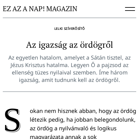
Skip
EZ AZ A NAP! MAGAZIN
to
content
LELKI SZÍVERŐSÍTŐ
Az igazság az ördögről
Az egyetlen hatalom, amelyet a Sátán tisztel, az
Jézus Krisztus hatalma. Legyen Ő a pajzsod az
ellenség tüzes nyilaival szemben. Íme három
igazság, amit tudnunk kell az ördögről.
S
okan nem hisznek abban, hogy az ördög
létezik pedig, ha jobban belegondolunk,
az ördög a nyilvánvaló és logikus
magyarázata annak a sok