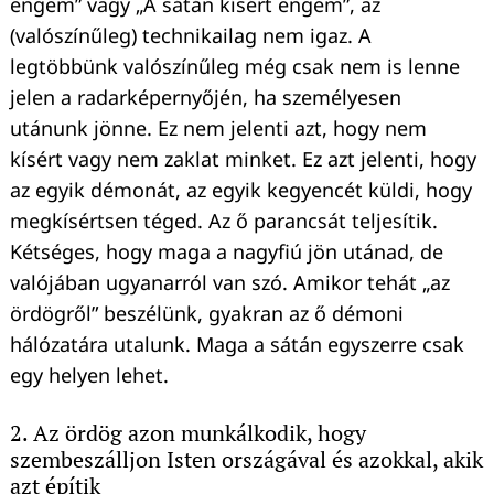
engem” vagy „A sátán kísért engem”, az
(valószínűleg) technikailag nem igaz. A
legtöbbünk valószínűleg még csak nem is lenne
jelen a radarképernyőjén, ha személyesen
utánunk jönne. Ez nem jelenti azt, hogy nem
kísért vagy nem zaklat minket. Ez azt jelenti, hogy
az egyik démonát, az egyik kegyencét küldi, hogy
megkísértsen téged. Az ő parancsát teljesítik.
Keresés:
Kétséges, hogy maga a nagyfiú jön utánad, de
valójában ugyanarról van szó. Amikor tehát „az
ördögről” beszélünk, gyakran az ő démoni
hálózatára utalunk. Maga a sátán egyszerre csak
egy helyen lehet.
2. Az ördög azon munkálkodik, hogy
szembeszálljon Isten országával és azokkal, akik
azt építik