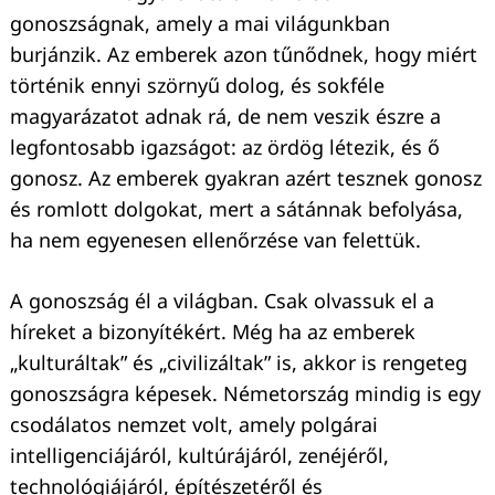
gonoszságnak, amely a mai világunkban
burjánzik. Az emberek azon tűnődnek, hogy miért
történik ennyi szörnyű dolog, és sokféle
magyarázatot adnak rá, de nem veszik észre a
legfontosabb igazságot: az ördög létezik, és ő
gonosz. Az emberek gyakran azért tesznek gonosz
és romlott dolgokat, mert a sátánnak befolyása,
ha nem egyenesen ellenőrzése van felettük.
A gonoszság él a világban. Csak olvassuk el a
híreket a bizonyítékért. Még ha az emberek
„kulturáltak” és „civilizáltak” is, akkor is rengeteg
gonoszságra képesek. Németország mindig is egy
csodálatos nemzet volt, amely polgárai
intelligenciájáról, kultúrájáról, zenéjéről,
technológiájáról, építészetéről és