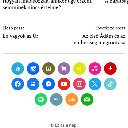
Hogyan imádkozzak, amikor úgy érzem,
A Barátsá
semminek nincs értelme?
Post
Előző poszt
Következő poszt
Navigation
Én vagyok az Úr
Az első Ádám és az
emberiség megrontása
© Ez az a nap!