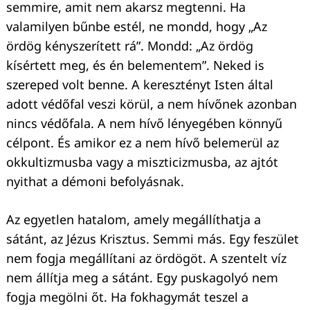
semmire, amit nem akarsz megtenni. Ha
valamilyen bűnbe estél, ne mondd, hogy „Az
ördög kényszerített rá”. Mondd: „Az ördög
kísértett meg, és én belementem”. Neked is
szereped volt benne. A keresztényt Isten által
adott védőfal veszi körül, a nem hívőnek azonban
nincs védőfala. A nem hívő lényegében könnyű
célpont. És amikor ez a nem hívő belemerül az
okkultizmusba vagy a miszticizmusba, az ajtót
nyithat a démoni befolyásnak.
Az egyetlen hatalom, amely megállíthatja a
sátánt, az Jézus Krisztus. Semmi más. Egy feszület
nem fogja megállítani az ördögöt. A szentelt víz
nem állítja meg a sátánt. Egy puskagolyó nem
fogja megölni őt. Ha fokhagymát teszel a