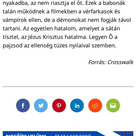
nyakadba, az nem riasztja el őt. Ezek a babonák
talán működnek a filmekben a vérfarkasok és
vámpírok ellen, de a démonokat nem fogják távol
tartani. Az egyetlen hatalom, amelyet a sátán
tisztel, az Jézus Krisztus hatalma. Legyen Ő a
pajzsod az ellenség tüzes nyilaival szemben.
Forrás: Crosswalk
Facebook
Twitter
Pinterest
Linkedin
Reddit
Email