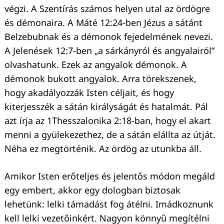
végzi. A Szentírás számos helyen utal az ördögre
és démonaira. A Máté 12:24-ben Jézus a sátánt
Belzebubnak és a démonok fejedelmének nevezi.
A Jelenések 12:7-ben „a sárkányról és angyalairól”
olvashatunk. Ezek az angyalok démonok. A
démonok bukott angyalok. Arra törekszenek,
hogy akadályozzák Isten céljait, és hogy
kiterjesszék a sátán királyságát és hatalmát. Pál
azt írja az 1Thesszalonika 2:18-ban, hogy el akart
menni a gyülekezethez, de a sátán elállta az útját.
Néha ez megtörténik. Az ördög az utunkba áll.
Amikor Isten erőteljes és jelentős módon megáld
egy embert, akkor egy dologban biztosak
lehetünk: lelki támadást fog átélni. Imádkoznunk
kell lelki vezetőinkért. Nagyon könnyű megítélni