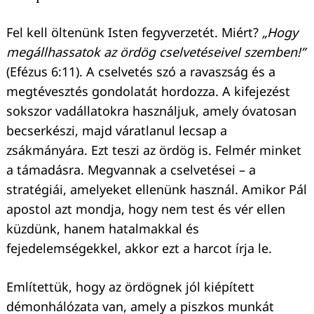
Fel kell öltenünk Isten fegyverzetét. Miért?
„Hogy
megállhassatok az ördög cselvetéseivel szemben!”
(Efézus 6:11). A cselvetés szó a ravaszság és a
megtévesztés gondolatát hordozza. A kifejezést
sokszor vadállatokra használjuk, amely óvatosan
becserkészi, majd váratlanul lecsap a
zsákmányára. Ezt teszi az ördög is. Felmér minket
a támadásra. Megvannak a cselvetései – a
stratégiái, amelyeket ellenünk használ. Amikor Pál
apostol azt mondja, hogy nem test és vér ellen
küzdünk, hanem hatalmakkal és
fejedelemségekkel, akkor ezt a harcot írja le.
Említettük, hogy az ördögnek jól kiépített
démonhálózata van, amely a piszkos munkát