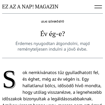
Skip
EZ AZ A NAP! MAGAZIN
to
content
LELKI SZÍVERŐSÍTŐ
Év ég-e?
Érdemes nyugodtan átgondolni, majd
reményteljesen indulni a jövő évbe.
S
ok nemkívánatos tűz gyulladhatott fel,
és éghet, még az év végén is. Egy
hallatlanul bölcs, idősödő hívő mondta,
hogy utólag visszanézve, a legnehezebb
időszakok bizonyultak a legáldásosabbaknak.