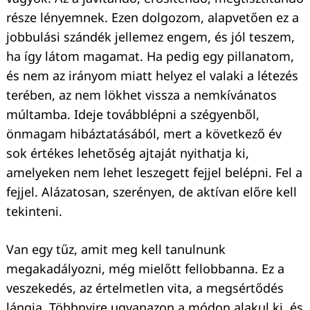
része lényemnek. Ezen dolgozom, alapvetően ez a
jobbulási szándék jellemez engem, és jól teszem,
ha így látom magamat. Ha pedig egy pillanatom,
és nem az irányom miatt helyez el valaki a létezés
terében, az nem lökhet vissza a nemkívánatos
múltamba. Ideje továbblépni a szégyenből,
önmagam hibáztatásából, mert a következő év
sok értékes lehetőség ajtaját nyithatja ki,
Keresés:
amelyeken nem lehet leszegett fejjel belépni. Fel a
fejjel. Alázatosan, szerényen, de aktívan előre kell
tekinteni.
Van egy tűz, amit meg kell tanulnunk
megakadályozni, még mielőtt fellobbanna. Ez a
veszekedés, az értelmetlen vita, a megsértődés
lángja. Többnyire ugyanazon a módon alakul ki, és