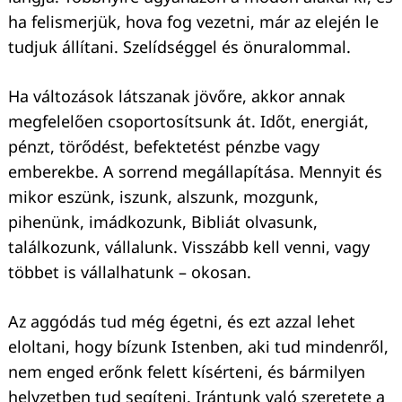
ha felismerjük, hova fog vezetni, már az elején le
tudjuk állítani. Szelídséggel és önuralommal.
Ha változások látszanak jövőre, akkor annak
megfelelően csoportosítsunk át. Időt, energiát,
pénzt, törődést, befektetést pénzbe vagy
emberekbe. A sorrend megállapítása. Mennyit és
mikor eszünk, iszunk, alszunk, mozgunk,
pihenünk, imádkozunk, Bibliát olvasunk,
találkozunk, vállalunk. Visszább kell venni, vagy
többet is vállalhatunk – okosan.
Az aggódás tud még égetni, és ezt azzal lehet
eloltani, hogy bízunk Istenben, aki tud mindenről,
nem enged erőnk felett kísérteni, és bármilyen
helyzetben tud segíteni. Irántunk való szeretete a