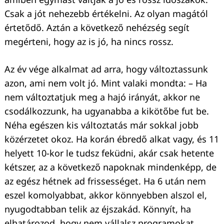
Csak a jót nehezebb értékelni. Az olyan magától
értetődő. Aztán a következő nehézség segít
megérteni, hogy az is jó, ha nincs rossz.
Az év vége alkalmat ad arra, hogy változtassunk
azon, ami nem volt jó. Mint valaki mondta: – Ha
nem változtatjuk meg a hajó irányát, akkor ne
csodálkozzunk, ha ugyanabba a kikötőbe fut be.
Néha egészen kis változtatás már sokkal jobb
közérzetet okoz. Ha korán ébredő alkat vagy, és 11
helyett 10-kor le tudsz feküdni, akár csak hetente
kétszer, az a következő napoknak mindenképp, de
az egész hétnek ad frissességet. Ha 6 után nem
eszel komolyabbat, akkor könnyebben alszol el,
nyugodtabban telik az éjszakád. Könnyít, ha
elhatározod, hogy nem vállalsz programokat,