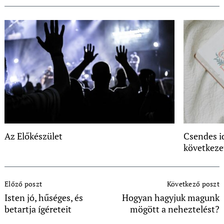
Az Előkészület
Csendes i
következe
Post
Előző poszt
Következő poszt
Navigation
Isten jó, hűséges, és
Hogyan hagyjuk magunk
betartja ígéreteit
mögött a neheztelést?