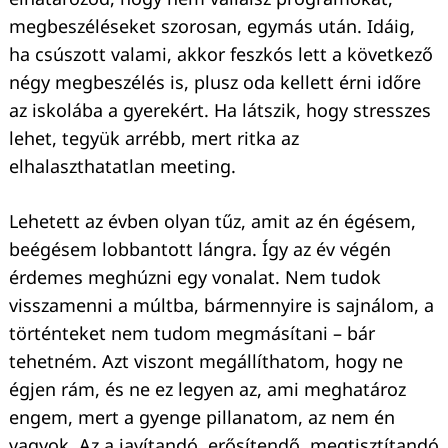
megbeszéléseket szorosan, egymás után. Idáig,
ha csúszott valami, akkor feszkós lett a következő
négy megbeszélés is, plusz oda kellett érni időre
az iskolába a gyerekért. Ha látszik, hogy stresszes
lehet, tegyük arrébb, mert ritka az
elhalaszthatatlan meeting.
Lehetett az évben olyan tűz, amit az én égésem,
beégésem lobbantott lángra. Így az év végén
érdemes meghúzni egy vonalat. Nem tudok
visszamenni a múltba, bármennyire is sajnálom, a
történteket nem tudom megmásítani – bár
tehetném. Azt viszont megállíthatom, hogy ne
égjen rám, és ne ez legyen az, ami meghatároz
engem, mert a gyenge pillanatom, az nem én
vagyok. Az a javítandó, erősítendő, megtisztítandó