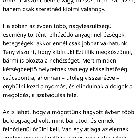
Amikor viszont benne vagy, messze nem ezt érzed,
hanem csak szeretnéd kibírni valahogy.
Ha ebben az évben több, nagyfeszültségű
esemény történt, elhúzódó anyagi nehézségek,
betegségek, akkor ennél csak jobbat várhatunk.
Tény viszont, hogy kibírtuk! Ezt illik megköszönni,
bármi is okozta a nehézséget. Mert minden
kétségbeejtő helyzetnek van egy elviselhetőségi
csúcspontja, ahonnan – utólag visszanézve –
enyhülni kezd a nyomás, és elindulnak a dolgok a
megoldás, a szabadulás felé.
Az is lehet, hogy a mögöttünk hagyott évben több
boldogságod volt, mint bánatod, és ennek
felhőtlenül örülni kell. Van egy átlaga az életnek,
amiben egymást váltják a jó és rossz időszakok.