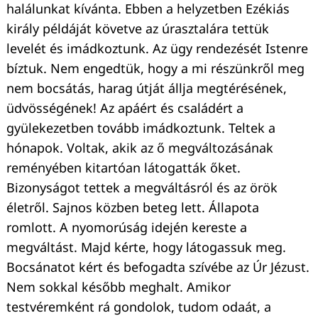
halálunkat kívánta. Ebben a helyzetben Ezékiás
király példáját követve az úrasztalára tettük
levelét és imádkoztunk. Az ügy rendezését Istenre
bíztuk. Nem engedtük, hogy a mi részünkről meg
nem bocsátás, harag útját állja megtérésének,
üdvösségének! Az apáért és családért a
gyülekezetben tovább imádkoztunk. Teltek a
hónapok. Voltak, akik az ő megváltozásának
reményében kitartóan látogatták őket.
Bizonyságot tettek a megváltásról és az örök
életről. Sajnos közben beteg lett. Állapota
romlott. A nyomorúság idején kereste a
megváltást. Majd kérte, hogy látogassuk meg.
Bocsánatot kért és befogadta szívébe az Úr Jézust.
Nem sokkal később meghalt. Amikor
testvéremként rá gondolok, tudom odaát, a