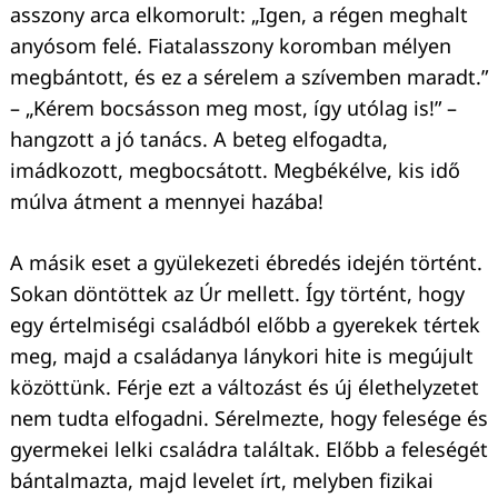
asszony arca elkomorult: „Igen, a régen meghalt
anyósom felé. Fiatalasszony koromban mélyen
megbántott, és ez a sérelem a szívemben maradt.”
– „Kérem bocsásson meg most, így utólag is!” –
hangzott a jó tanács. A beteg elfogadta,
imádkozott, megbocsátott. Megbékélve, kis idő
múlva átment a mennyei hazába!
A másik eset a gyülekezeti ébredés idején történt.
Sokan döntöttek az Úr mellett. Így történt, hogy
egy értelmiségi családból előbb a gyerekek tértek
meg, majd a családanya lánykori hite is megújult
közöttünk. Férje ezt a változást és új élethelyzetet
nem tudta elfogadni. Sérelmezte, hogy felesége és
gyermekei lelki családra találtak. Előbb a feleségét
bántalmazta, majd levelet írt, melyben fizikai