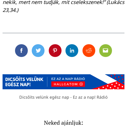
nekik, mert nem tudják, mit cselekszenek!” (Lukács
23,34.)
Facebook
Twitter
Pinterest
Linkedin
Reddit
Email
Dicsőíts velünk egész nap - Ez az a nap! Rádió
Neked ajánljuk: