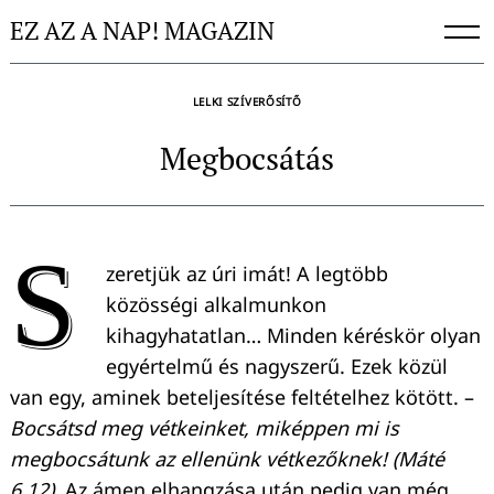
Skip
EZ AZ A NAP! MAGAZIN
to
content
LELKI SZÍVERŐSÍTŐ
Megbocsátás
S
zeretjük az úri imát! A legtöbb
közösségi alkalmunkon
kihagyhatatlan… Minden kéréskör olyan
egyértelmű és nagyszerű. Ezek közül
van egy, aminek beteljesítése feltételhez kötött. –
Bocsátsd meg vétkeinket, miképpen mi is
megbocsátunk az ellenünk vétkezőknek! (Máté
6,12)
. Az ámen elhangzása után pedig van még