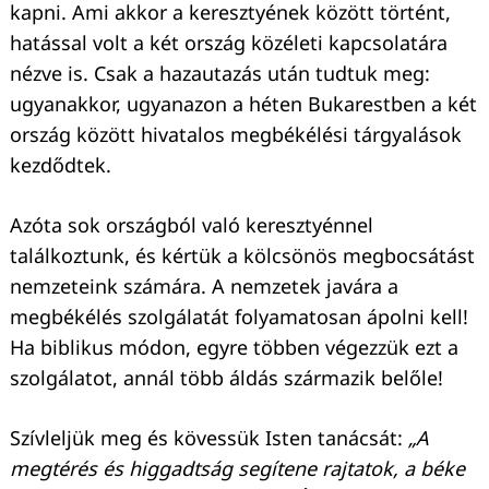
kapni. Ami akkor a keresztyének között történt,
hatással volt a két ország közéleti kapcsolatára
nézve is. Csak a hazautazás után tudtuk meg:
ugyanakkor, ugyanazon a héten Bukarestben a két
ország között hivatalos megbékélési tárgyalások
kezdődtek.
Azóta sok országból való keresztyénnel
találkoztunk, és kértük a kölcsönös megbocsátást
nemzeteink számára. A nemzetek javára a
megbékélés szolgálatát folyamatosan ápolni kell!
Ha biblikus módon, egyre többen végezzük ezt a
szolgálatot, annál több áldás származik belőle!
Szívleljük meg és kövessük Isten tanácsát:
„A
megtérés és higgadtság segítene rajtatok, a béke