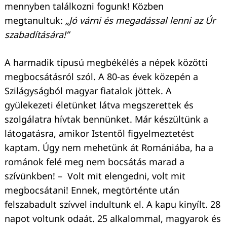
mennyben találkozni fogunk! Közben
megtanultuk:
„Jó várni és megadással lenni az Úr
szabadítására!”
A harmadik típusú megbékélés a népek közötti
megbocsátásról szól. A 80-as évek közepén a
Keresés:
Szilágyságból magyar fiatalok jöttek. A
gyülekezeti életünket látva megszerettek és
szolgálatra hívtak bennünket. Már készültünk a
látogatásra, amikor Istentől figyelmeztetést
kaptam. Úgy nem mehetünk át Romániába, ha a
románok felé meg nem bocsátás marad a
szívünkben! – Volt mit elengedni, volt mit
megbocsátani! Ennek, megtörténte után
felszabadult szívvel indultunk el. A kapu kinyílt. 28
napot voltunk odaát. 25 alkalommal, magyarok és