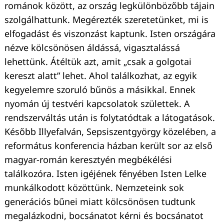
románok között, az ország legkülönbözőbb tájain
szolgálhattunk. Megérezték szeretetünket, mi is
elfogadást és viszonzást kaptunk. Isten országára
nézve kölcsönösen áldássá, vigasztalássá
lehettünk. Átéltük azt, amit „csak a golgotai
kereszt alatt” lehet. Ahol találkozhat, az egyik
kegyelemre szoruló bűnös a másikkal. Ennek
nyomán új testvéri kapcsolatok születtek. A
rendszerváltás után is folytatódtak a látogatások.
Később Illyefalván, Sepsiszentgyörgy közelében, a
református konferencia házban került sor az első
magyar-román keresztyén megbékélési
találkozóra. Isten igéjének fényében Isten Lelke
munkálkodott közöttünk. Nemzeteink sok
generációs bűnei miatt kölcsönösen tudtunk
megalázkodni, bocsánatot kérni és bocsánatot