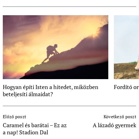
Hogyan építi Isten a hitedet, miközben
Fordító o
beteljesíti álmaidat?
Post
Előző poszt
Következő poszt
Navigation
Caramel és barátai – Ez az
A lázadó gyermek
a nap! Stadion Dal