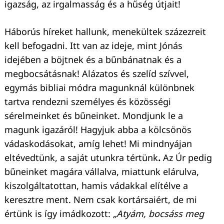
igazság, az irgalmasság és a hűség útjait!
Háborús híreket hallunk, menekültek százezreit
kell befogadni. Itt van az ideje, mint Jónás
idejében a böjtnek és a bűnbánatnak és a
megbocsátásnak! Alázatos és szelíd szívvel,
egymás bibliai módra magunknál különbnek
tartva rendezni személyes és közösségi
sérelmeinket és bűneinket. Mondjunk le a
magunk igazáról! Hagyjuk abba a kölcsönös
vádaskodásokat, amíg lehet! Mi mindnyájan
eltévedtünk, a saját utunkra tértünk
.
Az Úr pedig
bűneinket magára vállalva, miattunk elárulva,
kiszolgáltatottan, hamis vádakkal elítélve a
keresztre ment. Nem csak kortársaiért, de mi
értünk is így imádkozott:
„Atyám, bocsáss meg