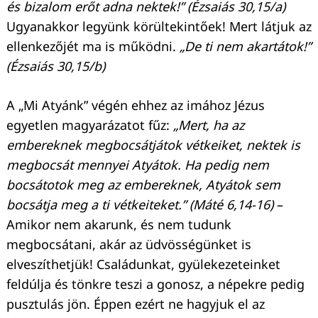
és bizalom erőt adna nektek!” (Ézsaiás 30,15/a)
Ugyanakkor legyünk körültekintőek! Mert látjuk az
ellenkezőjét ma is működni.
„De ti nem akartátok!”
(Ézsaiás 30,15/b)
A „Mi Atyánk” végén ehhez az imához Jézus
egyetlen magyarázatot fűz:
„Mert, ha az
embereknek megbocsátjátok vétkeiket, nektek is
megbocsát mennyei Atyátok. Ha pedig nem
bocsátotok meg az embereknek, Atyátok sem
bocsátja meg a ti vétkeiteket.” (Máté 6,14-16)
–
Amikor nem akarunk, és nem tudunk
megbocsátani, akár az üdvösségünket is
elveszíthetjük! Családunkat, gyülekezeteinket
feldúlja és tönkre teszi a gonosz, a népekre pedig
pusztulás jön. Éppen ezért ne hagyjuk el az