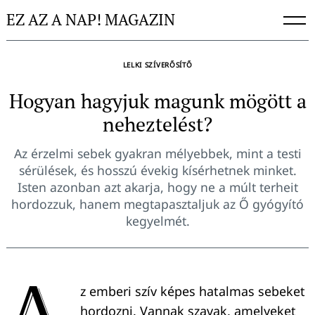
Skip
EZ AZ A NAP! MAGAZIN
to
content
LELKI SZÍVERŐSÍTŐ
Hogyan hagyjuk magunk mögött a
neheztelést?
Az érzelmi sebek gyakran mélyebbek, mint a testi
sérülések, és hosszú évekig kísérhetnek minket.
Isten azonban azt akarja, hogy ne a múlt terheit
hordozzuk, hanem megtapasztaljuk az Ő gyógyító
kegyelmét.
A
z emberi szív képes hatalmas sebeket
hordozni. Vannak szavak, amelyeket