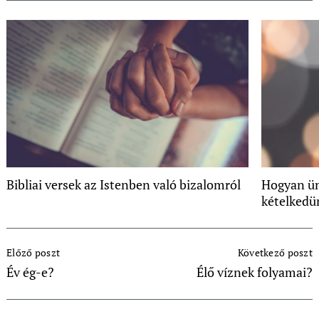
Bibliai versek az Istenben való bizalomról
Hogyan ün
kételkedü
Post
Előző poszt
Következő poszt
Navigation
Év ég-e?
Élő víznek folyamai?