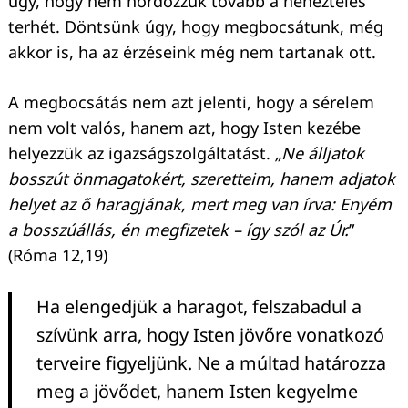
úgy, hogy nem hordozzuk tovább a neheztelés
terhét. Döntsünk úgy, hogy megbocsátunk, még
akkor is, ha az érzéseink még nem tartanak ott.
A megbocsátás nem azt jelenti, hogy a sérelem
nem volt valós, hanem azt, hogy Isten kezébe
helyezzük az igazságszolgáltatást.
„Ne álljatok
bosszút önmagatokért, szeretteim, hanem adjatok
helyet az ő haragjának, mert meg van írva: Enyém
a bosszúállás, én megfizetek – így szól az Úr.
”
(Róma 12,19)
Ha elengedjük a haragot, felszabadul a
szívünk arra, hogy Isten jövőre vonatkozó
terveire figyeljünk. Ne a múltad határozza
meg a jövődet, hanem Isten kegyelme