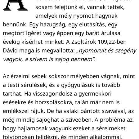
sosem felejtünk el, vannak tettek,
amelyek mély nyomot hagynak
bennünk. Egy hazugság, egy elutasítás, egy
megtört ígéret vagy éppen egy barát árulása
évekig kísérhet minket. A Zsoltárok 109,22-ben
Dávid maga is megvallotta:
„nyomorult és szegény
vagyok, a szívem is sajog bennem”
.
Az érzelmi sebek sokszor mélyebben vágnak, mint
a testi sérülések, és a gyógyulásuk is tovább
tarthat. Ha visszagondolsz a gyermekkori
esésekre és horzsolásokra, talán már nem is
emlékszel rájuk. De ha valaki bántott szavaival, az
még mindig sajoghat a szívedben. A probléma az,
hogy hajlamosak vagyunk ezeket a sérelmeket
folytonosan felidézni, és minden alkalommal,