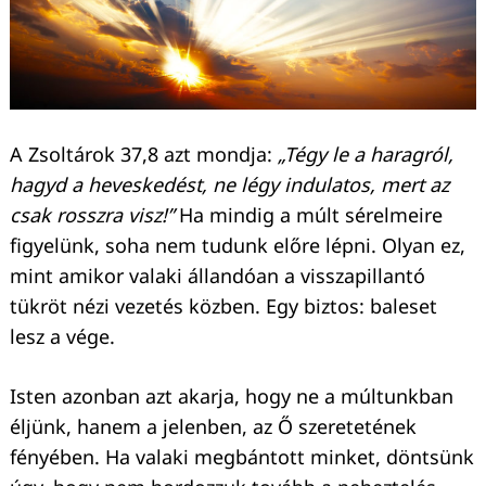
Keresés:
A Zsoltárok 37,8 azt mondja:
„Tégy le a haragról,
hagyd a heveskedést, ne légy indulatos, mert az
csak rosszra visz!”
Ha mindig a múlt sérelmeire
figyelünk, soha nem tudunk előre lépni. Olyan ez,
mint amikor valaki állandóan a visszapillantó
tükröt nézi vezetés közben. Egy biztos: baleset
lesz a vége.
Isten azonban azt akarja, hogy ne a múltunkban
éljünk, hanem a jelenben, az Ő szeretetének
fényében. Ha valaki megbántott minket, döntsünk